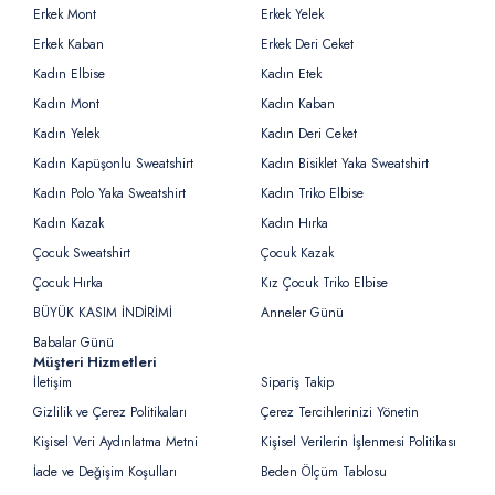
Erkek Mont
Erkek Yelek
Erkek Kaban
Erkek Deri Ceket
Kadın Elbise
Kadın Etek
Kadın Mont
Kadın Kaban
Kadın Yelek
Kadın Deri Ceket
Kadın Kapüşonlu Sweatshirt
Kadın Bisiklet Yaka Sweatshirt
Kadın Polo Yaka Sweatshirt
Kadın Triko Elbise
Kadın Kazak
Kadın Hırka
Çocuk Sweatshirt
Çocuk Kazak
Çocuk Hırka
Kız Çocuk Triko Elbise
BÜYÜK KASIM İNDİRİMİ
Anneler Günü
Babalar Günü
Müşteri Hizmetleri
İletişim
Sipariş Takip
Gizlilik ve Çerez Politikaları
Çerez Tercihlerinizi Yönetin
Kişisel Veri Aydınlatma Metni
Kişisel Verilerin İşlenmesi Politikası
İade ve Değişim Koşulları
Beden Ölçüm Tablosu