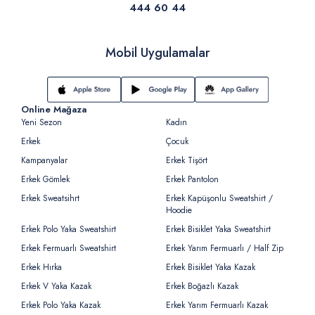
444 60 44
Mobil Uygulamalar
Online Mağaza
Yeni Sezon
Kadın
Erkek
Çocuk
Kampanyalar
Erkek Tişört
Erkek Gömlek
Erkek Pantolon
Erkek Sweatsihrt
Erkek Kapüşonlu Sweatshirt /
Hoodie
Erkek Polo Yaka Sweatshirt
Erkek Bisiklet Yaka Sweatshirt
Erkek Fermuarlı Sweatshirt
Erkek Yarım Fermuarlı / Half Zip
Erkek Hırka
Erkek Bisiklet Yaka Kazak
Erkek V Yaka Kazak
Erkek Boğazlı Kazak
Erkek Polo Yaka Kazak
Erkek Yarım Fermuarlı Kazak