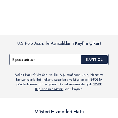
İç giyim, yüzme giyim, çorap gibi hijyenik ürün gruplarında kanun ve
Siparişinizin onaylanmasından sonra “Hesabım” bağlantısı üzerinden
yönetmelik hükümleri gereği değişim/iade yapılamamaktadır.
siparişlerinizi görüntüleyebilir, durumları hakkında bilgi sahibi olabilir
Detaylı Bilgi İçin Tıklayın
ve kargoya verildikten sonra kargo takibi yapabilirsiniz.
U.S.Polo Assn. ile Ayrıcalıkların
Keyfini Çıkar!
KAYIT OL
Aydınlı Hazır Giyim San. ve Tic. A.Ş. tarafından ürün, hizmet ve
kampanyalarla ilgili reklam, pazarlama ve bilgi amaçlı E-POSTA
gönderilmesine izin veriyorum. Kişisel verilerinizle ilgili
"KVKK
Bilgilendirme Metni"
için tıklayınız.
Müşteri Hizmetleri Hattı