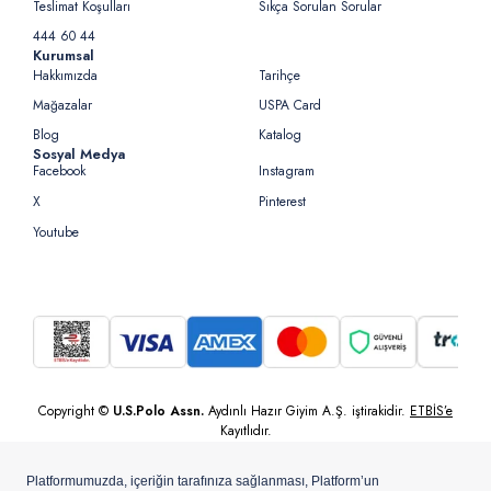
Teslimat Koşulları
Sıkça Sorulan Sorular
444 60 44
Kurumsal
Hakkımızda
Tarihçe
Mağazalar
USPA Card
Blog
Katalog
Sosyal Medya
Facebook
Instagram
X
Pinterest
Youtube
Copyright ©
U.S.Polo Assn.
Aydınlı Hazır Giyim A.Ş. iştirakidir.
ETBİS’e
Kayıtlıdır.