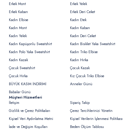
Erkek Mont
Erkek Yelek
Erkek Kaban
Erkek Deri Ceket
Kadın Elbise
Kadın Etek
Kadın Mont
Kadın Kaban
Kadın Yelek
Kadın Deri Ceket
Kadın Kapüşonlu Sweatshirt
Kadın Bisiklet Yaka Sweatshirt
Kadın Polo Yaka Sweatshirt
Kadın Triko Elbise
Kadın Kazak
Kadın Hırka
Çocuk Sweatshirt
Çocuk Kazak
Çocuk Hırka
Kız Çocuk Triko Elbise
BÜYÜK KASIM İNDİRİMİ
Anneler Günü
Babalar Günü
Müşteri Hizmetleri
İletişim
Sipariş Takip
Gizlilik ve Çerez Politikaları
Çerez Tercihlerinizi Yönetin
Kişisel Veri Aydınlatma Metni
Kişisel Verilerin İşlenmesi Politikası
İade ve Değişim Koşulları
Beden Ölçüm Tablosu