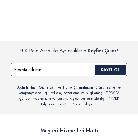
İç giyim, yüzme giyim, çorap gibi hijyenik ürün gruplarında kanun ve
Siparişinizin onaylanmasından sonra “Hesabım” bağlantısı üzerinden
yönetmelik hükümleri gereği değişim/iade yapılamamaktadır.
siparişlerinizi görüntüleyebilir, durumları hakkında bilgi sahibi olabilir
Detaylı Bilgi İçin Tıklayın
ve kargoya verildikten sonra kargo takibi yapabilirsiniz.
U.S.Polo Assn. ile Ayrıcalıkların
Keyfini Çıkar!
KAYIT OL
Aydınlı Hazır Giyim San. ve Tic. A.Ş. tarafından ürün, hizmet ve
kampanyalarla ilgili reklam, pazarlama ve bilgi amaçlı E-POSTA
gönderilmesine izin veriyorum. Kişisel verilerinizle ilgili
"KVKK
Bilgilendirme Metni"
için tıklayınız.
Müşteri Hizmetleri Hattı