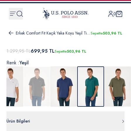
0
Erkek Comfort Fit Kaçık Yaka Koyu Yeşil Tişört
Sepette
503,96 TL
1.299,95 TL
699,95 TL
Sepette
503,96 TL
Renk :
Yeşil
Ürün Bilgileri