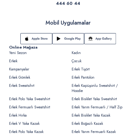
444 60 44
Mobil Uygulamalar
Online Mağaza
Yeni Sezon
Kadın
Erkek
Çocuk
Kampanyalar
Erkek Tişört
Erkek Gömlek
Erkek Pantolon
Erkek Sweatsihrt
Erkek Kapüşonlu Sweatshirt /
Hoodie
Erkek Polo Yaka Sweatshirt
Erkek Bisiklet Yaka Sweatshirt
Erkek Fermuarlı Sweatshirt
Erkek Yarım Fermuarlı / Half Zip
Erkek Hırka
Erkek Bisiklet Yaka Kazak
Erkek V Yaka Kazak
Erkek Boğazlı Kazak
Erkek Polo Yaka Kazak
Erkek Yarım Fermuarlı Kazak