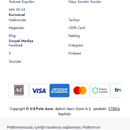
Teslimat Koşulları
Sıkça Sorulan Sorular
444 60 44
Kurumsal
Hakkımızda
Tarihçe
Mağazalar
USPA Card
Blog
Katalog
Sosyal Medya
Facebook
Instagram
X
Pinterest
Youtube
Copyright ©
U.S.Polo Assn.
Aydınlı Hazır Giyim A.Ş. iştirakidir.
ETBİS’e
Kayıtlıdır.