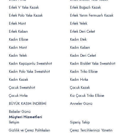
Erkek V Yaka Kazak
Erkek Boğazlı Kazak
Erkek Polo Yaka Kazak
Erkek Yarım Fermuarlı Kazak
Erkek Mont
Erkek Yelek
Erkek Kaban
Erkek Deri Ceket
Kadın Elbise
Kadın Etek
Kadın Mont
Kadın Kaban
Kadın Yelek
Kadın Deri Ceket
Kadın Kapüşonlu Sweatshirt
Kadın Bisiklet Yaka Sweatshirt
Kadın Polo Yaka Sweatshirt
Kadın Triko Elbise
Kadın Kazak
Kadın Hırka
Çocuk Sweatshirt
Çocuk Kazak
Çocuk Hırka
Kız Çocuk Triko Elbise
BÜYÜK KASIM İNDİRİMİ
Anneler Günü
Babalar Günü
Müşteri Hizmetleri
İletişim
Sipariş Takip
Gizlilik ve Çerez Politikaları
Çerez Tercihlerinizi Yönetin