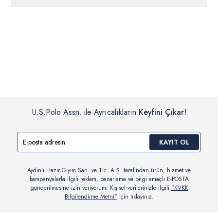
ücretsiz iade
edilebilir.
Siparişleriniz 1-3 iş günü içerisinde kargoya verilecektir. (Pazar
günleri, yoğun kampanya dönemleri ve resmi tatiller hariçtir.)
İç giyim, yüzme giyim, çorap gibi hijyenik ürün gruplarında kanun ve
Siparişinizin onaylanmasından sonra “Hesabım” bağlantısı üzerinden
yönetmelik hükümleri gereği değişim/iade yapılamamaktadır.
siparişlerinizi görüntüleyebilir, durumları hakkında bilgi sahibi olabilir
Detaylı Bilgi İçin Tıklayın
ve kargoya verildikten sonra kargo takibi yapabilirsiniz.
U.S.Polo Assn. ile Ayrıcalıkların
Keyfini Çıkar!
KAYIT OL
Aydınlı Hazır Giyim San. ve Tic. A.Ş. tarafından ürün, hizmet ve
kampanyalarla ilgili reklam, pazarlama ve bilgi amaçlı E-POSTA
gönderilmesine izin veriyorum. Kişisel verilerinizle ilgili
"KVKK
Bilgilendirme Metni"
için tıklayınız.