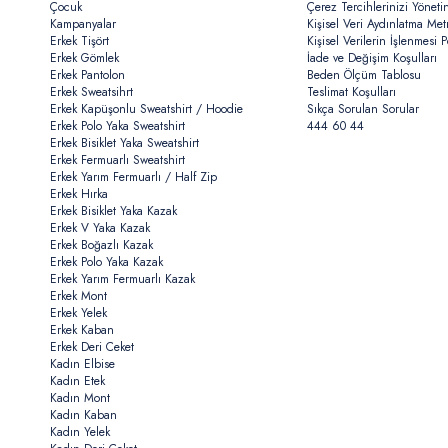
Çocuk
Çerez Tercihlerinizi Yöneti
Kampanyalar
Kişisel Veri Aydınlatma Met
Erkek Tişört
Kişisel Verilerin İşlenmesi Po
Erkek Gömlek
İade ve Değişim Koşulları
Erkek Pantolon
Beden Ölçüm Tablosu
Erkek Sweatsihrt
Teslimat Koşulları
Erkek Kapüşonlu Sweatshirt / Hoodie
Sıkça Sorulan Sorular
Erkek Polo Yaka Sweatshirt
444 60 44
Erkek Bisiklet Yaka Sweatshirt
Erkek Fermuarlı Sweatshirt
Erkek Yarım Fermuarlı / Half Zip
Erkek Hırka
Erkek Bisiklet Yaka Kazak
Erkek V Yaka Kazak
Erkek Boğazlı Kazak
Erkek Polo Yaka Kazak
Erkek Yarım Fermuarlı Kazak
Erkek Mont
Erkek Yelek
Erkek Kaban
Erkek Deri Ceket
Kadın Elbise
Kadın Etek
Kadın Mont
Kadın Kaban
Kadın Yelek