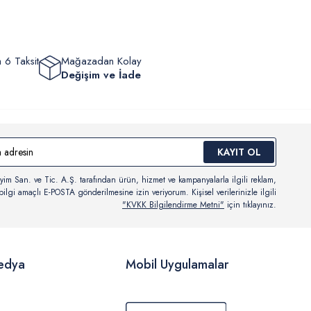
 6 Taksit
Mağazadan Kolay
Değişim ve İade
KAYIT OL
yim San. ve Tic. A.Ş. tarafından ürün, hizmet ve kampanyalarla ilgili reklam,
ilgi amaçlı E-POSTA gönderilmesine izin veriyorum. Kişisel verilerinizle ilgili
"KVKK Bilgilendirme Metni"
için tıklayınız.
edya
Mobil Uygulamalar