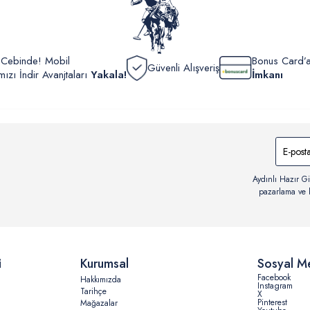
r Cebinde! Mobil
Bonus Card’a
Güvenli Alışveriş
zı İndir Avanjtaları
Yakala!
İmkanı
Aydınlı Hazır Gi
pazarlama ve b
i
Kurumsal
Sosyal M
Facebook
Hakkımızda
Instagram
Tarihçe
X
Pinterest
Mağazalar