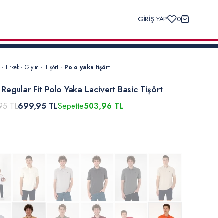
GİRİŞ YAP
0
·
Erkek
·
Giyim
·
Tişört
·
Polo yaka tişört
 Regular Fit Polo Yaka Lacivert Basic Tişört
95 TL
699,95 TL
Sepette
503,96 TL