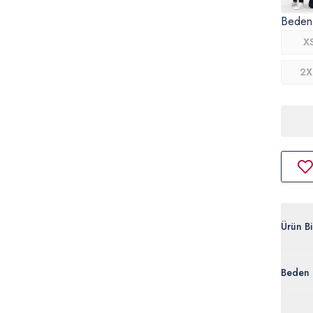
Beden
X
2X
Ürün Bil
G081SZ
Beden 
%100 
50306