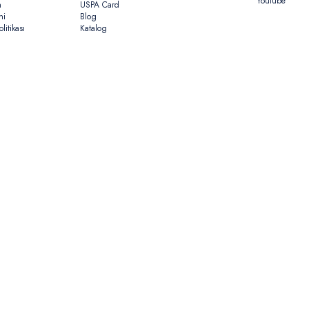
Youtube
n
USPA Card
ni
Blog
litikası
Katalog