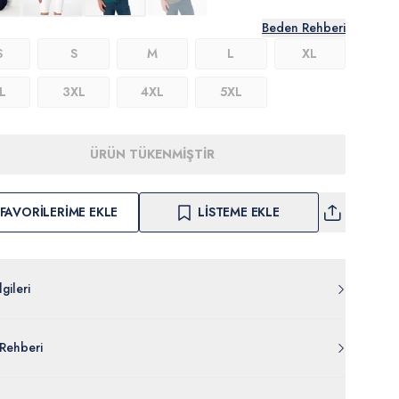
Beden Rehberi
S
S
M
L
XL
L
3XL
4XL
5XL
ÜRÜN TÜKENMİŞTİR
FAVORILERIME EKLE
LISTEME EKLE
gileri
011.000.2173619.VR033
Rehberi
Pamuk
007-VR033