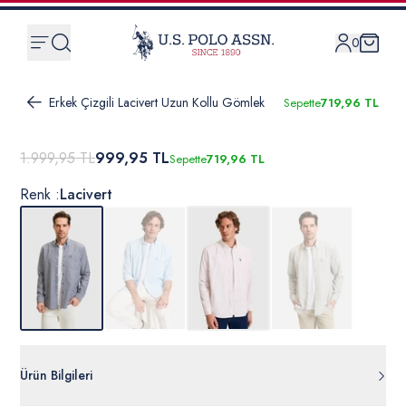
0
Erkek Çizgili Lacivert Uzun Kollu Gömlek
Sepette
719,96 TL
1.999,95 TL
999,95 TL
Sepette
719,96 TL
Renk :
Lacivert
Ürün Bilgileri