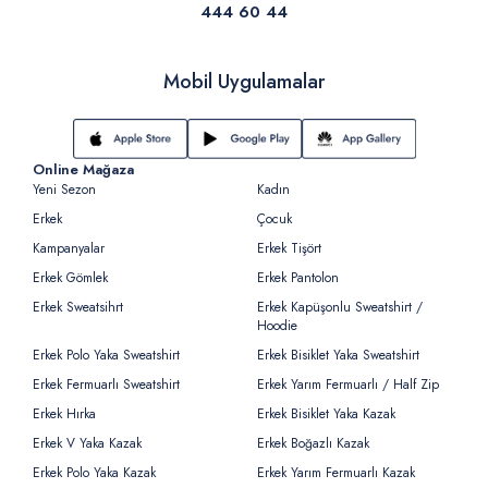
444 60 44
Mobil Uygulamalar
Online Mağaza
Yeni Sezon
Kadın
Erkek
Çocuk
Kampanyalar
Erkek Tişört
Erkek Gömlek
Erkek Pantolon
Erkek Sweatsihrt
Erkek Kapüşonlu Sweatshirt /
Hoodie
Erkek Polo Yaka Sweatshirt
Erkek Bisiklet Yaka Sweatshirt
Erkek Fermuarlı Sweatshirt
Erkek Yarım Fermuarlı / Half Zip
Erkek Hırka
Erkek Bisiklet Yaka Kazak
Erkek V Yaka Kazak
Erkek Boğazlı Kazak
Erkek Polo Yaka Kazak
Erkek Yarım Fermuarlı Kazak