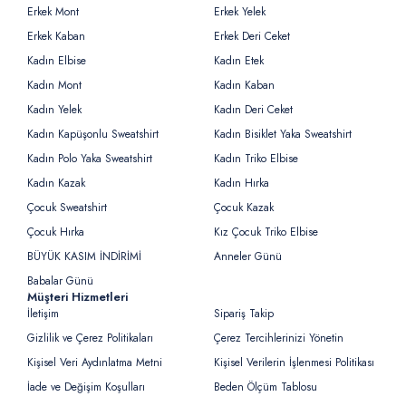
Erkek Mont
Erkek Yelek
Erkek Kaban
Erkek Deri Ceket
Kadın Elbise
Kadın Etek
Kadın Mont
Kadın Kaban
Kadın Yelek
Kadın Deri Ceket
Kadın Kapüşonlu Sweatshirt
Kadın Bisiklet Yaka Sweatshirt
Kadın Polo Yaka Sweatshirt
Kadın Triko Elbise
Kadın Kazak
Kadın Hırka
Çocuk Sweatshirt
Çocuk Kazak
Çocuk Hırka
Kız Çocuk Triko Elbise
BÜYÜK KASIM İNDİRİMİ
Anneler Günü
Babalar Günü
Müşteri Hizmetleri
İletişim
Sipariş Takip
Gizlilik ve Çerez Politikaları
Çerez Tercihlerinizi Yönetin
Kişisel Veri Aydınlatma Metni
Kişisel Verilerin İşlenmesi Politikası
İade ve Değişim Koşulları
Beden Ölçüm Tablosu