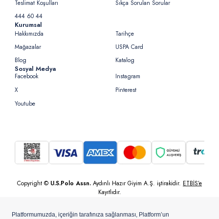
Teslimat Koşulları
Sıkça Sorulan Sorular
444 60 44
Kurumsal
Hakkımızda
Tarihçe
Mağazalar
USPA Card
Blog
Katalog
Sosyal Medya
Facebook
Instagram
X
Pinterest
Youtube
Copyright ©
U.S.Polo Assn.
Aydınlı Hazır Giyim A.Ş. iştirakidir.
ETBİS’e
Kayıtlıdır.