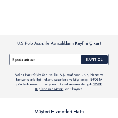
İç giyim, yüzme giyim, çorap gibi hijyenik ürün gruplarında kanun ve
Siparişinizin onaylanmasından sonra “Hesabım” bağlantısı üzerinden
yönetmelik hükümleri gereği değişim/iade yapılamamaktadır.
siparişlerinizi görüntüleyebilir, durumları hakkında bilgi sahibi olabilir
Detaylı Bilgi İçin Tıklayın
ve kargoya verildikten sonra kargo takibi yapabilirsiniz.
U.S.Polo Assn. ile Ayrıcalıkların
Keyfini Çıkar!
KAYIT OL
Aydınlı Hazır Giyim San. ve Tic. A.Ş. tarafından ürün, hizmet ve
kampanyalarla ilgili reklam, pazarlama ve bilgi amaçlı E-POSTA
gönderilmesine izin veriyorum. Kişisel verilerinizle ilgili
"KVKK
Bilgilendirme Metni"
için tıklayınız.
Müşteri Hizmetleri Hattı