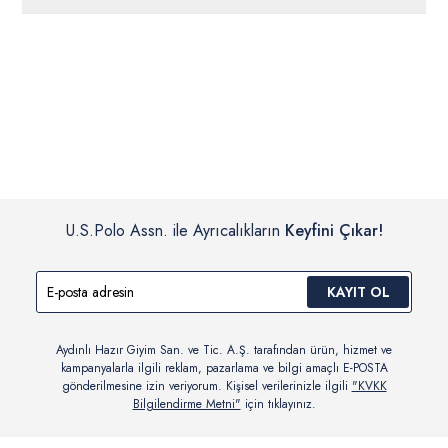
ücretsiz iade
edilebilir.
Siparişleriniz 1-3 iş günü içerisinde kargoya verilecektir. (Pazar
günleri, yoğun kampanya dönemleri ve resmi tatiller hariçtir.)
İç giyim, yüzme giyim, çorap gibi hijyenik ürün gruplarında kanun ve
Siparişinizin onaylanmasından sonra “Hesabım” bağlantısı üzerinden
yönetmelik hükümleri gereği değişim/iade yapılamamaktadır.
siparişlerinizi görüntüleyebilir, durumları hakkında bilgi sahibi olabilir
Detaylı Bilgi İçin Tıklayın
ve kargoya verildikten sonra kargo takibi yapabilirsiniz.
U.S.Polo Assn. ile Ayrıcalıkların
Keyfini Çıkar!
KAYIT OL
Aydınlı Hazır Giyim San. ve Tic. A.Ş. tarafından ürün, hizmet ve
kampanyalarla ilgili reklam, pazarlama ve bilgi amaçlı E-POSTA
gönderilmesine izin veriyorum. Kişisel verilerinizle ilgili
"KVKK
Bilgilendirme Metni"
için tıklayınız.