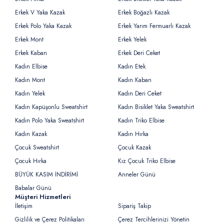
Erkek V Yaka Kazak
Erkek Boğazlı Kazak
Erkek Polo Yaka Kazak
Erkek Yarım Fermuarlı Kazak
Erkek Mont
Erkek Yelek
Erkek Kaban
Erkek Deri Ceket
Kadın Elbise
Kadın Etek
Kadın Mont
Kadın Kaban
Kadın Yelek
Kadın Deri Ceket
Kadın Kapüşonlu Sweatshirt
Kadın Bisiklet Yaka Sweatshirt
Kadın Polo Yaka Sweatshirt
Kadın Triko Elbise
Kadın Kazak
Kadın Hırka
Çocuk Sweatshirt
Çocuk Kazak
Çocuk Hırka
Kız Çocuk Triko Elbise
BÜYÜK KASIM İNDİRİMİ
Anneler Günü
Babalar Günü
Müşteri Hizmetleri
İletişim
Sipariş Takip
Gizlilik ve Çerez Politikaları
Çerez Tercihlerinizi Yönetin