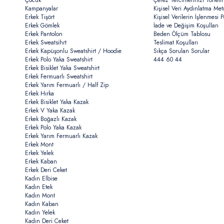
Çocuk
Çerez Tercihlerinizi Yöneti
Kampanyalar
Kişisel Veri Aydınlatma Met
Erkek Tişört
Kişisel Verilerin İşlenmesi Po
Erkek Gömlek
İade ve Değişim Koşulları
Erkek Pantolon
Beden Ölçüm Tablosu
Erkek Sweatsihrt
Teslimat Koşulları
Erkek Kapüşonlu Sweatshirt / Hoodie
Sıkça Sorulan Sorular
Erkek Polo Yaka Sweatshirt
444 60 44
Erkek Bisiklet Yaka Sweatshirt
Erkek Fermuarlı Sweatshirt
Erkek Yarım Fermuarlı / Half Zip
Erkek Hırka
Erkek Bisiklet Yaka Kazak
Erkek V Yaka Kazak
Erkek Boğazlı Kazak
Erkek Polo Yaka Kazak
Erkek Yarım Fermuarlı Kazak
Erkek Mont
Erkek Yelek
Erkek Kaban
Erkek Deri Ceket
Kadın Elbise
Kadın Etek
Kadın Mont
Kadın Kaban
Kadın Yelek
Kadın Deri Ceket