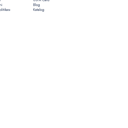
n
USPA Card
ni
Blog
litikası
Katalog