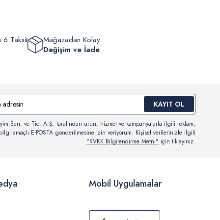
 6 Taksit
Mağazadan Kolay
Değişim ve İade
KAYIT OL
yim San. ve Tic. A.Ş. tarafından ürün, hizmet ve kampanyalarla ilgili reklam,
ilgi amaçlı E-POSTA gönderilmesine izin veriyorum. Kişisel verilerinizle ilgili
"KVKK Bilgilendirme Metni"
için tıklayınız.
edya
Mobil Uygulamalar