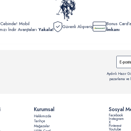
r Cebinde! Mobil
Bonus Card’a
Güvenli Alışveriş
zı İndir Avanjtaları
Yakala!
İmkanı
Aydınlı Hazır Gi
pazarlama ve b
i
Kurumsal
Sosyal M
Facebook
Hakkımızda
Instagram
Tarihçe
X
Pinterest
Mağazalar
Youtube