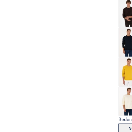
Beden
S