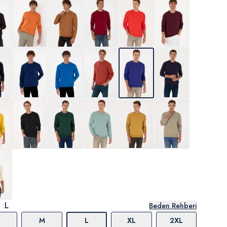
 :
L
Beden Rehberi
M
L
XL
2XL