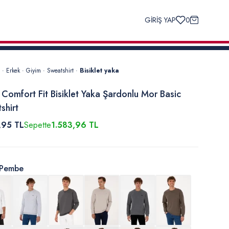
GİRİŞ YAP
0
·
Erkek
·
Giyim
·
Sweatshirt
·
Bisiklet yaka
 Comfort Fit Bisiklet Yaka Şardonlu Mor Basic
shirt
,95 TL
Sepette
1.583,96 TL
Pembe