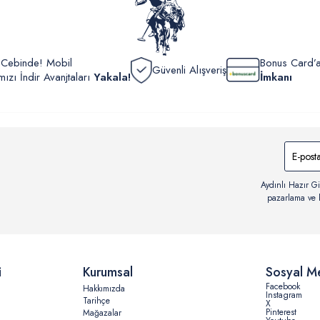
r Cebinde! Mobil
Bonus Card’a
Güvenli Alışveriş
zı İndir Avanjtaları
Yakala!
İmkanı
Aydınlı Hazır Gi
pazarlama ve b
i
Kurumsal
Sosyal M
Facebook
Hakkımızda
Instagram
Tarihçe
X
Pinterest
Mağazalar