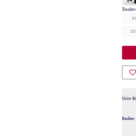
Beden
X
2X
Ürün Bil
G081SZ
Beden 
%100 
50306