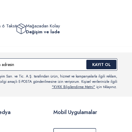
 6 Taksit
Mağazadan Kolay
Değişim ve İade
KAYIT OL
yim San. ve Tic. A.Ş. tarafından ürün, hizmet ve kampanyalarla ilgili reklam,
ilgi amaçlı E-POSTA gönderilmesine izin veriyorum. Kişisel verilerinizle ilgili
"KVKK Bilgilendirme Metni"
için tıklayınız.
edya
Mobil Uygulamalar