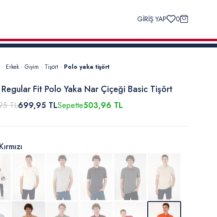
GİRİŞ YAP
0
·
Erkek
·
Giyim
·
Tişört
·
Polo yaka tişört
 Regular Fit Polo Yaka Nar Çiçeği Basic Tişört
95 TL
699,95 TL
Sepette
503,96 TL
Kırmızı