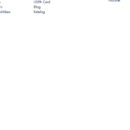
Youtube
n
USPA Card
ni
Blog
litikası
Katalog