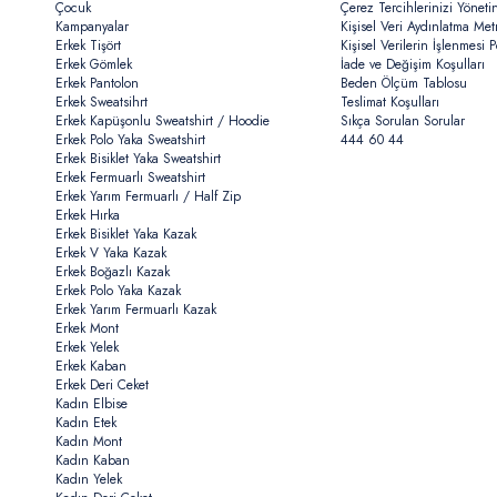
Çocuk
Çerez Tercihlerinizi Yöneti
Kampanyalar
Kişisel Veri Aydınlatma Met
Erkek Tişört
Kişisel Verilerin İşlenmesi Po
Erkek Gömlek
İade ve Değişim Koşulları
Erkek Pantolon
Beden Ölçüm Tablosu
Erkek Sweatsihrt
Teslimat Koşulları
Erkek Kapüşonlu Sweatshirt / Hoodie
Sıkça Sorulan Sorular
Erkek Polo Yaka Sweatshirt
444 60 44
Erkek Bisiklet Yaka Sweatshirt
Erkek Fermuarlı Sweatshirt
Erkek Yarım Fermuarlı / Half Zip
Erkek Hırka
Erkek Bisiklet Yaka Kazak
Erkek V Yaka Kazak
Erkek Boğazlı Kazak
Erkek Polo Yaka Kazak
Erkek Yarım Fermuarlı Kazak
Erkek Mont
Erkek Yelek
Erkek Kaban
Erkek Deri Ceket
Kadın Elbise
Kadın Etek
Kadın Mont
Kadın Kaban
Kadın Yelek