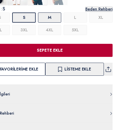
 :
S
Beden Rehberi
S
S
M
L
XL
L
3XL
4XL
5XL
SEPETE EKLE
FAVORILERIME EKLE
LISTEME EKLE
gileri
011.000.2173619.VR039
Rehberi
Pamuk
007-VR039