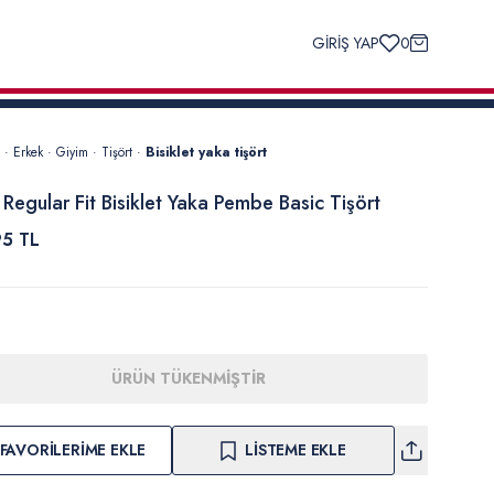
GİRİŞ YAP
0
·
Erkek
·
Giyim
·
Tişört
·
Bisiklet yaka tişört
 Regular Fit Bisiklet Yaka Pembe Basic Tişört
5 TL
ÜRÜN TÜKENMİŞTİR
FAVORILERIME EKLE
LISTEME EKLE