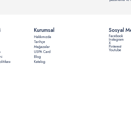
i
Kurumsal
Sosyal M
Facebook
Hakkımızda
Instagram
Tarihçe
X
Pinterest
Mağazalar
Youtube
n
USPA Card
ni
Blog
litikası
Katalog