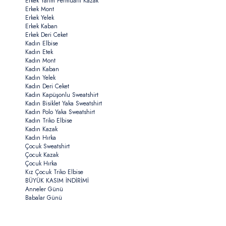
Erkek Yarım Fermuarlı Kazak
Erkek Mont
Erkek Yelek
Erkek Kaban
Erkek Deri Ceket
Kadın Elbise
Kadın Etek
Kadın Mont
Kadın Kaban
Kadın Yelek
Kadın Deri Ceket
Kadın Kapüşonlu Sweatshirt
Kadın Bisiklet Yaka Sweatshirt
Kadın Polo Yaka Sweatshirt
Kadın Triko Elbise
Kadın Kazak
Kadın Hırka
Çocuk Sweatshirt
Çocuk Kazak
Çocuk Hırka
Kız Çocuk Triko Elbise
BÜYÜK KASIM İNDİRİMİ
Anneler Günü
Babalar Günü