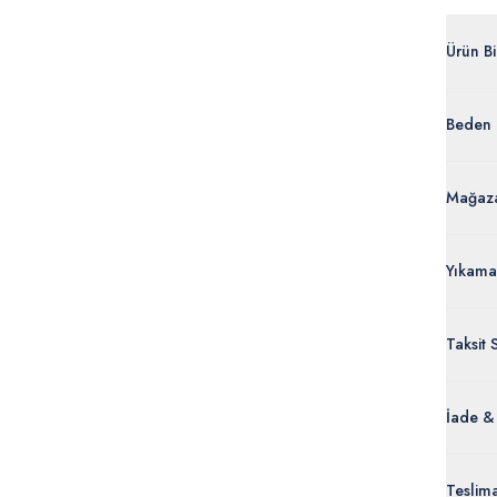
Ürün Bil
G081SZ
Beden 
%100 
50284
Ürün Bi
Mağaza
Yıkama
Taksit 
İade &
Orijinal
Teslim