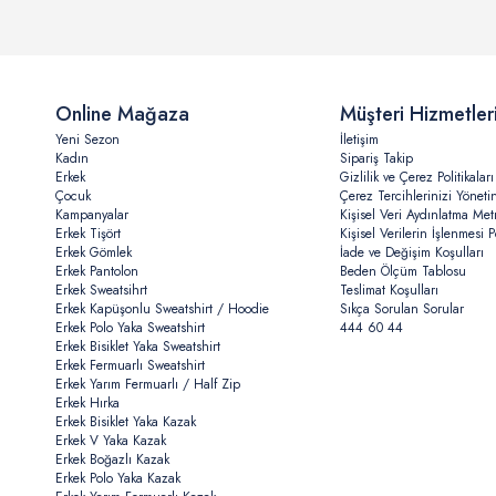
Online Mağaza
Müşteri Hizmetler
Yeni Sezon
İletişim
Kadın
Sipariş Takip
Erkek
Gizlilik ve Çerez Politikaları
Çocuk
Çerez Tercihlerinizi Yöneti
Kampanyalar
Kişisel Veri Aydınlatma Met
Erkek Tişört
Kişisel Verilerin İşlenmesi Po
Erkek Gömlek
İade ve Değişim Koşulları
Erkek Pantolon
Beden Ölçüm Tablosu
Erkek Sweatsihrt
Teslimat Koşulları
Erkek Kapüşonlu Sweatshirt / Hoodie
Sıkça Sorulan Sorular
Erkek Polo Yaka Sweatshirt
444 60 44
Erkek Bisiklet Yaka Sweatshirt
Erkek Fermuarlı Sweatshirt
Erkek Yarım Fermuarlı / Half Zip
Erkek Hırka
Erkek Bisiklet Yaka Kazak
Erkek V Yaka Kazak
Erkek Boğazlı Kazak
Erkek Polo Yaka Kazak