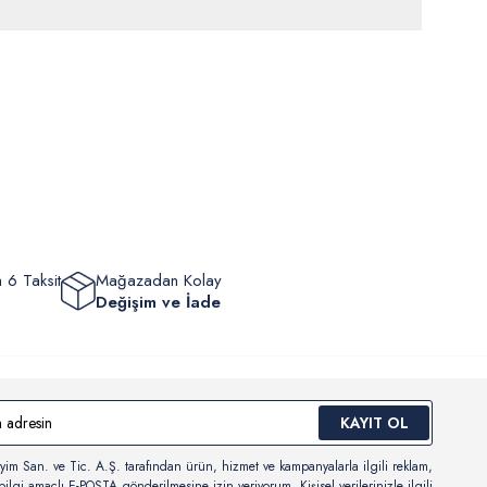
rde
30 gün içinde
tr.uspoloassn.com’dan
ücretsiz iade
edilebilir.
eriniz 1-3 iş günü içerisinde kargoya verilecektir. (Pazar günleri,
m, yüzme giyim, çorap gibi hijyenik ürün gruplarında kanun ve
mpanya dönemleri ve resmi tatiller hariçtir.) Siparişinizin
lik hükümleri gereği değişim/iade yapılamamaktadır.
masından sonra “Hesabım” bağlantısı üzerinden siparişlerinizi
Bilgi İçin Tıklayın
eyebilir, durumları hakkında bilgi sahibi olabilir ve kargoya
ten sonra kargo takibi yapabilirsiniz.
 6 Taksit
Mağazadan Kolay
Değişim ve İade
KAYIT OL
yim San. ve Tic. A.Ş. tarafından ürün, hizmet ve kampanyalarla ilgili reklam,
ilgi amaçlı E-POSTA gönderilmesine izin veriyorum. Kişisel verilerinizle ilgili