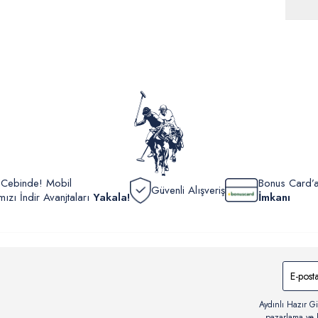
ürünle
Siparişl
İç giyi
yoğun ka
yönetme
onaylan
Detaylı 
görüntül
verildik
r Cebinde! Mobil
Bonus Card’a
Güvenli Alışveriş
zı İndir Avanjtaları
Yakala!
İmkanı
Aydınlı Hazır Gi
pazarlama ve b