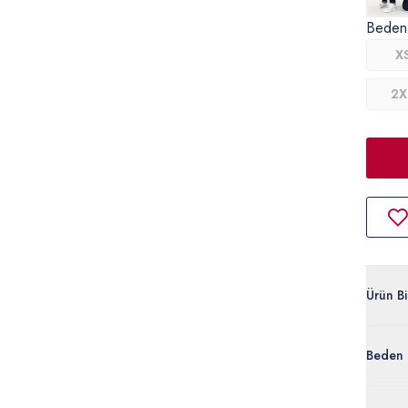
Beden
X
2X
Ürün Bil
G081SZ
Beden 
%100 
50306