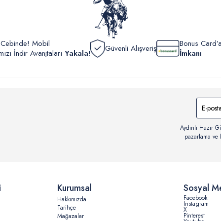
r Cebinde! Mobil
Bonus Card’a
Güvenli Alışveriş
zı İndir Avanjtaları
Yakala!
İmkanı
Aydınlı Hazır Gi
pazarlama ve b
i
Kurumsal
Sosyal M
Facebook
Hakkımızda
Instagram
Tarihçe
X
Pinterest
Mağazalar