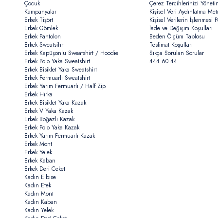
Çocuk
Çerez Tercihlerinizi Yöneti
Kampanyalar
Kişisel Veri Aydınlatma Met
Erkek Tişört
Kişisel Verilerin İşlenmesi Po
Erkek Gömlek
İade ve Değişim Koşulları
Erkek Pantolon
Beden Ölçüm Tablosu
Erkek Sweatsihrt
Teslimat Koşulları
Erkek Kapüşonlu Sweatshirt / Hoodie
Sıkça Sorulan Sorular
Erkek Polo Yaka Sweatshirt
444 60 44
Erkek Bisiklet Yaka Sweatshirt
Erkek Fermuarlı Sweatshirt
Erkek Yarım Fermuarlı / Half Zip
Erkek Hırka
Erkek Bisiklet Yaka Kazak
Erkek V Yaka Kazak
Erkek Boğazlı Kazak
Erkek Polo Yaka Kazak
Erkek Yarım Fermuarlı Kazak
Erkek Mont
Erkek Yelek
Erkek Kaban
Erkek Deri Ceket
Kadın Elbise
Kadın Etek
Kadın Mont
Kadın Kaban
Kadın Yelek