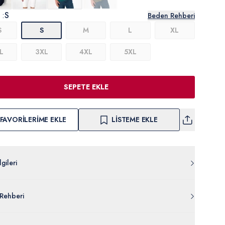
 :
S
Beden Rehberi
S
S
M
L
XL
L
3XL
4XL
5XL
SEPETE EKLE
FAVORILERIME EKLE
LISTEME EKLE
gileri
011.000.2173619.VR042
Rehberi
Pamuk
007-VR042