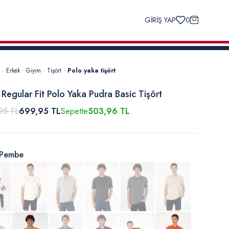
GİRİŞ YAP
0
·
Erkek
·
Giyim
·
Tişört
·
Polo yaka tişört
 Regular Fit Polo Yaka Pudra Basic Tişört
95 TL
699,95 TL
Sepette
503,96 TL
Pembe