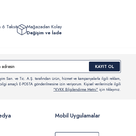
 6 Taksit
Mağazadan Kolay
Değişim ve İade
KAYIT OL
yim San. ve Tic. A.Ş. tarafından ürün, hizmet ve kampanyalarla ilgili reklam,
ilgi amaçlı E-POSTA gönderilmesine izin veriyorum. Kişisel verilerinizle ilgili
"KVKK Bilgilendirme Metni"
için tıklayınız.
edya
Mobil Uygulamalar