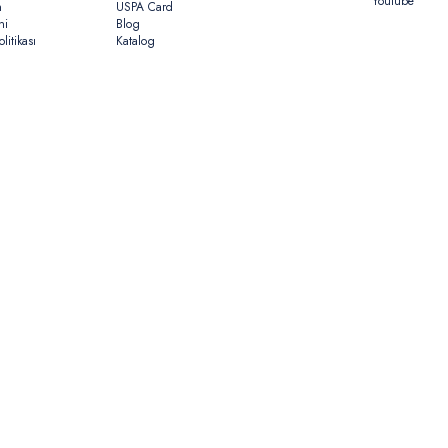
Youtube
n
USPA Card
ni
Blog
litikası
Katalog