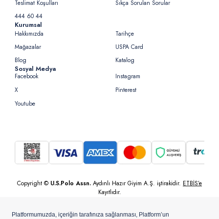
Teslimat Koşulları
Sıkça Sorulan Sorular
444 60 44
Kurumsal
Hakkımızda
Tarihçe
Mağazalar
USPA Card
Blog
Katalog
Sosyal Medya
Facebook
Instagram
X
Pinterest
Youtube
Copyright ©
U.S.Polo Assn.
Aydınlı Hazır Giyim A.Ş. iştirakidir.
ETBİS’e
Kayıtlıdır.