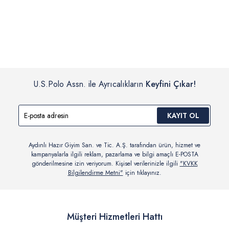
İç giyim, yüzme giyim, çorap gibi hijyenik ürün gruplarında kanun ve
Siparişinizin onaylanmasından sonra “Hesabım” bağlantısı üzerinden
yönetmelik hükümleri gereği değişim/iade yapılamamaktadır.
siparişlerinizi görüntüleyebilir, durumları hakkında bilgi sahibi olabilir
Detaylı Bilgi İçin Tıklayın
ve kargoya verildikten sonra kargo takibi yapabilirsiniz.
U.S.Polo Assn. ile Ayrıcalıkların
Keyfini Çıkar!
KAYIT OL
Aydınlı Hazır Giyim San. ve Tic. A.Ş. tarafından ürün, hizmet ve
kampanyalarla ilgili reklam, pazarlama ve bilgi amaçlı E-POSTA
gönderilmesine izin veriyorum. Kişisel verilerinizle ilgili
"KVKK
Bilgilendirme Metni"
için tıklayınız.
Müşteri Hizmetleri Hattı