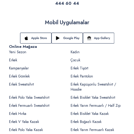
444 60 44
Mobil Uygulamalar
Online Mağaza
Yeni Sezon
Kadın
Erkek
Çocuk
Kampanyalar
Erkek Tişört
Erkek Gömlek
Erkek Pantolon
Erkek Sweatsihrt
Erkek Kapüşonlu Sweatshirt /
Hoodie
Erkek Polo Yaka Sweatshirt
Erkek Bisiklet Yaka Sweatshirt
Erkek Fermuarlı Sweatshirt
Erkek Yarım Fermuarlı / Half Zip
Erkek Hırka
Erkek Bisiklet Yaka Kazak
Erkek V Yaka Kazak
Erkek Boğazlı Kazak
Erkek Polo Yaka Kazak
Erkek Yarım Fermuarlı Kazak