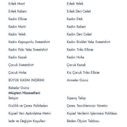
Erkek Mont
Erkek Yelek
Erkek Kaban
Erkek Deri Ceket
Kadın Elbise
Kadın Etek
Kadın Mont
Kadın Kaban
Kadın Yelek
Kadın Deri Ceket
Kadın Kapüşonlu Sweatshirt
Kadın Bisiklet Yaka Sweatshirt
Kadın Polo Yaka Sweatshirt
Kadın Triko Elbise
Kadın Kazak
Kadın Hırka
Çocuk Sweatshirt
Çocuk Kazak
Çocuk Hırka
Kız Çocuk Triko Elbise
BÜYÜK KASIM İNDİRİMİ
Anneler Günü
Babalar Günü
Müşteri Hizmetleri
İletişim
Sipariş Takip
Gizlilik ve Çerez Politikaları
Çerez Tercihlerinizi Yönetin
Kişisel Veri Aydınlatma Metni
Kişisel Verilerin İşlenmesi Politikası
İade ve Değişim Koşulları
Beden Ölçüm Tablosu