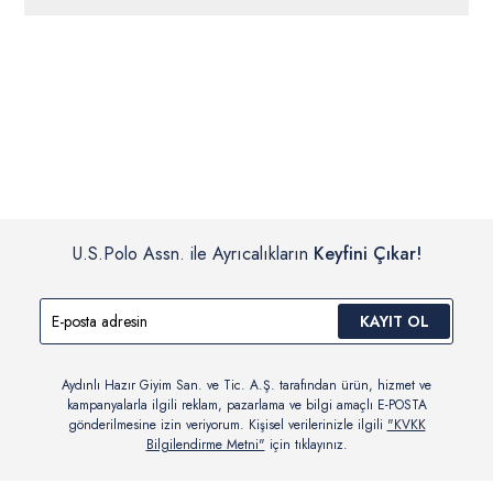
ücretsiz iade
edilebilir.
Siparişleriniz 1-3 iş günü içerisinde kargoya verilecektir. (Pazar
günleri, yoğun kampanya dönemleri ve resmi tatiller hariçtir.)
İç giyim, yüzme giyim, çorap gibi hijyenik ürün gruplarında kanun ve
Siparişinizin onaylanmasından sonra “Hesabım” bağlantısı üzerinden
yönetmelik hükümleri gereği değişim/iade yapılamamaktadır.
siparişlerinizi görüntüleyebilir, durumları hakkında bilgi sahibi olabilir
Detaylı Bilgi İçin Tıklayın
ve kargoya verildikten sonra kargo takibi yapabilirsiniz.
U.S.Polo Assn. ile Ayrıcalıkların
Keyfini Çıkar!
KAYIT OL
Aydınlı Hazır Giyim San. ve Tic. A.Ş. tarafından ürün, hizmet ve
kampanyalarla ilgili reklam, pazarlama ve bilgi amaçlı E-POSTA
gönderilmesine izin veriyorum. Kişisel verilerinizle ilgili
"KVKK
Bilgilendirme Metni"
için tıklayınız.