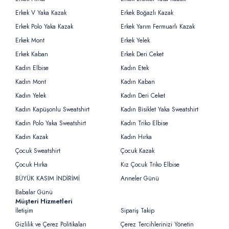
Erkek V Yaka Kazak
Erkek Boğazlı Kazak
Erkek Polo Yaka Kazak
Erkek Yarım Fermuarlı Kazak
Erkek Mont
Erkek Yelek
Erkek Kaban
Erkek Deri Ceket
Kadın Elbise
Kadın Etek
Kadın Mont
Kadın Kaban
Kadın Yelek
Kadın Deri Ceket
Kadın Kapüşonlu Sweatshirt
Kadın Bisiklet Yaka Sweatshirt
Kadın Polo Yaka Sweatshirt
Kadın Triko Elbise
Kadın Kazak
Kadın Hırka
Çocuk Sweatshirt
Çocuk Kazak
Çocuk Hırka
Kız Çocuk Triko Elbise
BÜYÜK KASIM İNDİRİMİ
Anneler Günü
Babalar Günü
Müşteri Hizmetleri
İletişim
Sipariş Takip
Gizlilik ve Çerez Politikaları
Çerez Tercihlerinizi Yönetin