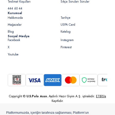
Teslimat Koşulları
Sıkça Sorulan Sorular
444 60 44
Kurumsal
Hakkımızda
Tarihçe
Mağazalar
USPA Card
Blog
Katalog
Sosyal Medya
Facebook
Instagram
X
Pinterest
Youtube
Copyright ©
U.S.Polo Assn.
Aydınlı Hazır Giyim A.Ş. iştirakidir.
ETBİS’e
Kayıtlıdır.