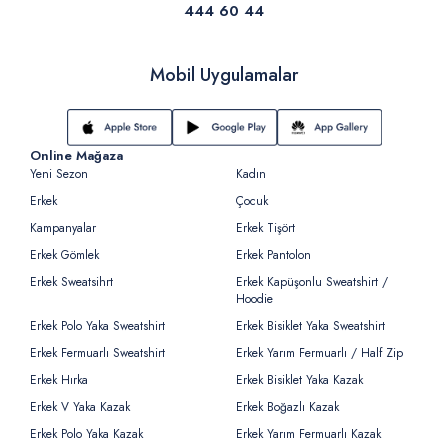
444 60 44
Mobil Uygulamalar
Online Mağaza
Yeni Sezon
Kadın
Erkek
Çocuk
Kampanyalar
Erkek Tişört
Erkek Gömlek
Erkek Pantolon
Erkek Sweatsihrt
Erkek Kapüşonlu Sweatshirt /
Hoodie
Erkek Polo Yaka Sweatshirt
Erkek Bisiklet Yaka Sweatshirt
Erkek Fermuarlı Sweatshirt
Erkek Yarım Fermuarlı / Half Zip
Erkek Hırka
Erkek Bisiklet Yaka Kazak
Erkek V Yaka Kazak
Erkek Boğazlı Kazak
Erkek Polo Yaka Kazak
Erkek Yarım Fermuarlı Kazak