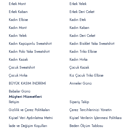
Erkek Mont
Erkek Yelek
Erkek Kaban
Erkek Deri Ceket
Kadın Elbise
Kadın Etek
Kadın Mont
Kadın Kaban
Kadın Yelek
Kadın Deri Ceket
Kadın Kapüşonlu Sweatshirt
Kadın Bisiklet Yaka Sweatshirt
Kadın Polo Yaka Sweatshirt
Kadın Triko Elbise
Kadın Kazak
Kadın Hırka
Çocuk Sweatshirt
Çocuk Kazak
Çocuk Hırka
Kız Çocuk Triko Elbise
BÜYÜK KASIM İNDİRİMİ
Anneler Günü
Babalar Günü
Müşteri Hizmetleri
İletişim
Sipariş Takip
Gizlilik ve Çerez Politikaları
Çerez Tercihlerinizi Yönetin
Kişisel Veri Aydınlatma Metni
Kişisel Verilerin İşlenmesi Politikası
İade ve Değişim Koşulları
Beden Ölçüm Tablosu