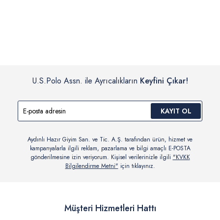
İç giyim, yüzme giyim, çorap gibi hijyenik ürün gruplarında kanun ve
Siparişinizin onaylanmasından sonra “Hesabım” bağlantısı üzerinden
yönetmelik hükümleri gereği değişim/iade yapılamamaktadır.
siparişlerinizi görüntüleyebilir, durumları hakkında bilgi sahibi olabilir
Detaylı Bilgi İçin Tıklayın
ve kargoya verildikten sonra kargo takibi yapabilirsiniz.
U.S.Polo Assn. ile Ayrıcalıkların
Keyfini Çıkar!
KAYIT OL
Aydınlı Hazır Giyim San. ve Tic. A.Ş. tarafından ürün, hizmet ve
kampanyalarla ilgili reklam, pazarlama ve bilgi amaçlı E-POSTA
gönderilmesine izin veriyorum. Kişisel verilerinizle ilgili
"KVKK
Bilgilendirme Metni"
için tıklayınız.
Müşteri Hizmetleri Hattı