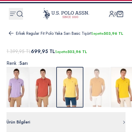
0
Erkek Regular Fit Polo Yaka Sarı Basic Tişört
Sepette
503,96 TL
1.399,95 TL
699,95 TL
Sepette
503,96 TL
Renk :
Sarı
Ürün Bilgileri