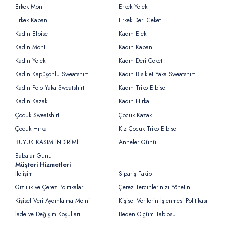
Erkek Mont
Erkek Yelek
Erkek Kaban
Erkek Deri Ceket
Kadın Elbise
Kadın Etek
Kadın Mont
Kadın Kaban
Kadın Yelek
Kadın Deri Ceket
Kadın Kapüşonlu Sweatshirt
Kadın Bisiklet Yaka Sweatshirt
Kadın Polo Yaka Sweatshirt
Kadın Triko Elbise
Kadın Kazak
Kadın Hırka
Çocuk Sweatshirt
Çocuk Kazak
Çocuk Hırka
Kız Çocuk Triko Elbise
BÜYÜK KASIM İNDİRİMİ
Anneler Günü
Babalar Günü
Müşteri Hizmetleri
İletişim
Sipariş Takip
Gizlilik ve Çerez Politikaları
Çerez Tercihlerinizi Yönetin
Kişisel Veri Aydınlatma Metni
Kişisel Verilerin İşlenmesi Politikası
İade ve Değişim Koşulları
Beden Ölçüm Tablosu