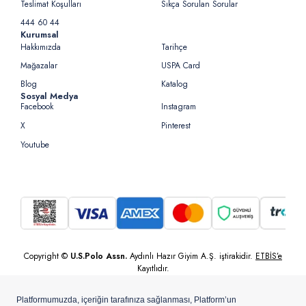
Teslimat Koşulları
Sıkça Sorulan Sorular
444 60 44
Kurumsal
Hakkımızda
Tarihçe
Mağazalar
USPA Card
Blog
Katalog
Sosyal Medya
Facebook
Instagram
X
Pinterest
Youtube
Copyright ©
U.S.Polo Assn.
Aydınlı Hazır Giyim A.Ş. iştirakidir.
ETBİS’e
Kayıtlıdır.