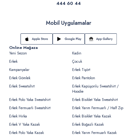
444 60 44
Mobil Uygulamalar
Online Mağaza
Yeni Sezon
Kadın
Erkek
Çocuk
Kampanyalar
Erkek Tişört
Erkek Gömlek
Erkek Pantolon
Erkek Sweatsihrt
Erkek Kapüşonlu Sweatshirt /
Hoodie
Erkek Polo Yaka Sweatshirt
Erkek Bisiklet Yaka Sweatshirt
Erkek Fermuarlı Sweatshirt
Erkek Yarım Fermuarlı / Half Zip
Erkek Hırka
Erkek Bisiklet Yaka Kazak
Erkek V Yaka Kazak
Erkek Boğazlı Kazak
Erkek Polo Yaka Kazak
Erkek Yarım Fermuarlı Kazak