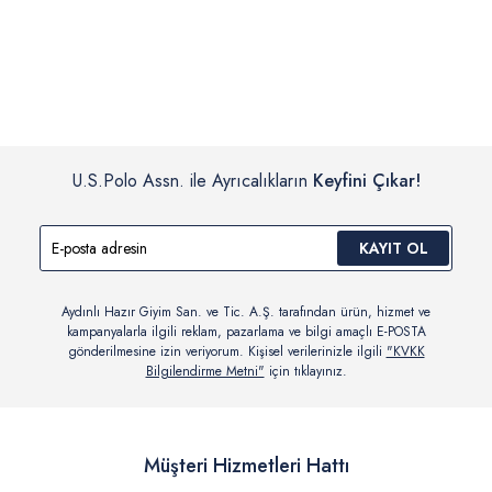
İç giyim, yüzme giyim, çorap gibi hijyenik ürün gruplarında kanun ve
Siparişinizin onaylanmasından sonra “Hesabım” bağlantısı üzerinden
yönetmelik hükümleri gereği değişim/iade yapılamamaktadır.
siparişlerinizi görüntüleyebilir, durumları hakkında bilgi sahibi olabilir
Detaylı Bilgi İçin Tıklayın
ve kargoya verildikten sonra kargo takibi yapabilirsiniz.
U.S.Polo Assn. ile Ayrıcalıkların
Keyfini Çıkar!
KAYIT OL
Aydınlı Hazır Giyim San. ve Tic. A.Ş. tarafından ürün, hizmet ve
kampanyalarla ilgili reklam, pazarlama ve bilgi amaçlı E-POSTA
gönderilmesine izin veriyorum. Kişisel verilerinizle ilgili
"KVKK
Bilgilendirme Metni"
için tıklayınız.
Müşteri Hizmetleri Hattı