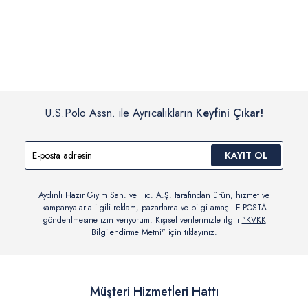
İç giyim, yüzme giyim, çorap gibi hijyenik ürün gruplarında kanun ve
Siparişinizin onaylanmasından sonra “Hesabım” bağlantısı üzerinden
yönetmelik hükümleri gereği değişim/iade yapılamamaktadır.
siparişlerinizi görüntüleyebilir, durumları hakkında bilgi sahibi olabilir
Detaylı Bilgi İçin Tıklayın
ve kargoya verildikten sonra kargo takibi yapabilirsiniz.
U.S.Polo Assn. ile Ayrıcalıkların
Keyfini Çıkar!
KAYIT OL
Aydınlı Hazır Giyim San. ve Tic. A.Ş. tarafından ürün, hizmet ve
kampanyalarla ilgili reklam, pazarlama ve bilgi amaçlı E-POSTA
gönderilmesine izin veriyorum. Kişisel verilerinizle ilgili
"KVKK
Bilgilendirme Metni"
için tıklayınız.
Müşteri Hizmetleri Hattı