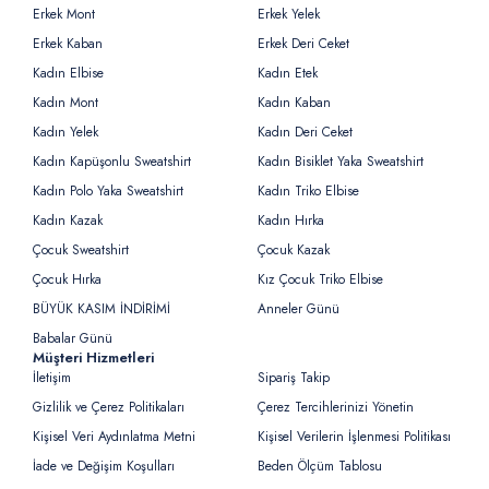
Erkek Mont
Erkek Yelek
Erkek Kaban
Erkek Deri Ceket
Kadın Elbise
Kadın Etek
Kadın Mont
Kadın Kaban
Kadın Yelek
Kadın Deri Ceket
Kadın Kapüşonlu Sweatshirt
Kadın Bisiklet Yaka Sweatshirt
Kadın Polo Yaka Sweatshirt
Kadın Triko Elbise
Kadın Kazak
Kadın Hırka
Çocuk Sweatshirt
Çocuk Kazak
Çocuk Hırka
Kız Çocuk Triko Elbise
BÜYÜK KASIM İNDİRİMİ
Anneler Günü
Babalar Günü
Müşteri Hizmetleri
İletişim
Sipariş Takip
Gizlilik ve Çerez Politikaları
Çerez Tercihlerinizi Yönetin
Kişisel Veri Aydınlatma Metni
Kişisel Verilerin İşlenmesi Politikası
İade ve Değişim Koşulları
Beden Ölçüm Tablosu