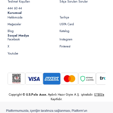
Teslimat Koşulları
Sıkça Sorulan Sorular
444 60 44
Kurumsal
Hakkımızda
Tarihçe
Mağazalar
USPA Card
Blog
Katalog
Sosyal Medya
Facebook
Instagram
X
Pinterest
Youtube
Copyright ©
U.S.Polo Assn.
Aydınlı Hazır Giyim A.Ş. iştirakidir.
ETBİS’e
Kayıtlıdır.