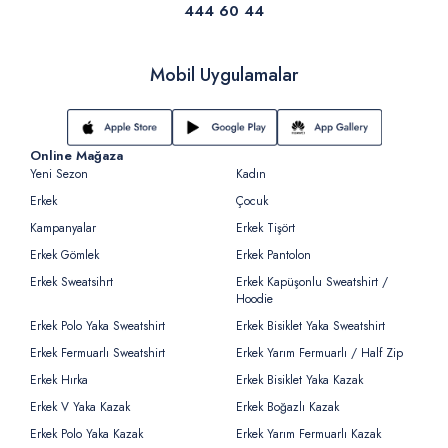
444 60 44
Mobil Uygulamalar
Online Mağaza
Yeni Sezon
Kadın
Erkek
Çocuk
Kampanyalar
Erkek Tişört
Erkek Gömlek
Erkek Pantolon
Erkek Sweatsihrt
Erkek Kapüşonlu Sweatshirt /
Hoodie
Erkek Polo Yaka Sweatshirt
Erkek Bisiklet Yaka Sweatshirt
Erkek Fermuarlı Sweatshirt
Erkek Yarım Fermuarlı / Half Zip
Erkek Hırka
Erkek Bisiklet Yaka Kazak
Erkek V Yaka Kazak
Erkek Boğazlı Kazak
Erkek Polo Yaka Kazak
Erkek Yarım Fermuarlı Kazak