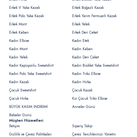
Erkek V Yaka Kazak
Erkek Boğazlı Kazak
Erkek Polo Yaka Kazak
Erkek Yarım Fermuarlı Kazak
Erkek Mont
Erkek Yelek
Erkek Kaban
Erkek Deri Ceket
Kadın Elbise
Kadın Etek
Kadın Mont
Kadın Kaban
Kadın Yelek
Kadın Deri Ceket
Kadın Kapüşonlu Sweatshirt
Kadın Bisiklet Yaka Sweatshirt
Kadın Polo Yaka Sweatshirt
Kadın Triko Elbise
Kadın Kazak
Kadın Hırka
Çocuk Sweatshirt
Çocuk Kazak
Çocuk Hırka
Kız Çocuk Triko Elbise
BÜYÜK KASIM İNDİRİMİ
Anneler Günü
Babalar Günü
Müşteri Hizmetleri
İletişim
Sipariş Takip
Gizlilik ve Çerez Politikaları
Çerez Tercihlerinizi Yönetin