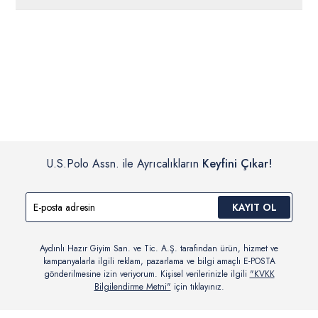
ücretsiz iade
edilebilir.
Siparişleriniz 1-3 iş günü içerisinde kargoya verilecektir. (Pazar
günleri, yoğun kampanya dönemleri ve resmi tatiller hariçtir.)
İç giyim, yüzme giyim, çorap gibi hijyenik ürün gruplarında kanun ve
Siparişinizin onaylanmasından sonra “Hesabım” bağlantısı üzerinden
yönetmelik hükümleri gereği değişim/iade yapılamamaktadır.
siparişlerinizi görüntüleyebilir, durumları hakkında bilgi sahibi olabilir
Detaylı Bilgi İçin Tıklayın
ve kargoya verildikten sonra kargo takibi yapabilirsiniz.
U.S.Polo Assn. ile Ayrıcalıkların
Keyfini Çıkar!
KAYIT OL
Aydınlı Hazır Giyim San. ve Tic. A.Ş. tarafından ürün, hizmet ve
kampanyalarla ilgili reklam, pazarlama ve bilgi amaçlı E-POSTA
gönderilmesine izin veriyorum. Kişisel verilerinizle ilgili
"KVKK
Bilgilendirme Metni"
için tıklayınız.