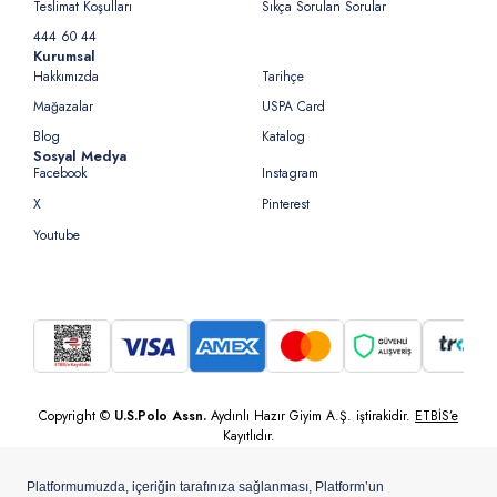
Teslimat Koşulları
Sıkça Sorulan Sorular
444 60 44
Kurumsal
Hakkımızda
Tarihçe
Mağazalar
USPA Card
Blog
Katalog
Sosyal Medya
Facebook
Instagram
X
Pinterest
Youtube
Copyright ©
U.S.Polo Assn.
Aydınlı Hazır Giyim A.Ş. iştirakidir.
ETBİS’e
Kayıtlıdır.