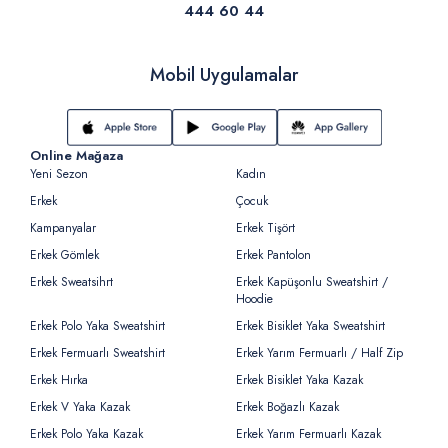
444 60 44
Mobil Uygulamalar
Online Mağaza
Yeni Sezon
Kadın
Erkek
Çocuk
Kampanyalar
Erkek Tişört
Erkek Gömlek
Erkek Pantolon
Erkek Sweatsihrt
Erkek Kapüşonlu Sweatshirt /
Hoodie
Erkek Polo Yaka Sweatshirt
Erkek Bisiklet Yaka Sweatshirt
Erkek Fermuarlı Sweatshirt
Erkek Yarım Fermuarlı / Half Zip
Erkek Hırka
Erkek Bisiklet Yaka Kazak
Erkek V Yaka Kazak
Erkek Boğazlı Kazak
Erkek Polo Yaka Kazak
Erkek Yarım Fermuarlı Kazak