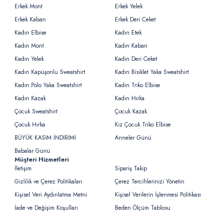
Erkek Mont
Erkek Yelek
Erkek Kaban
Erkek Deri Ceket
Kadın Elbise
Kadın Etek
Kadın Mont
Kadın Kaban
Kadın Yelek
Kadın Deri Ceket
Kadın Kapüşonlu Sweatshirt
Kadın Bisiklet Yaka Sweatshirt
Kadın Polo Yaka Sweatshirt
Kadın Triko Elbise
Kadın Kazak
Kadın Hırka
Çocuk Sweatshirt
Çocuk Kazak
Çocuk Hırka
Kız Çocuk Triko Elbise
BÜYÜK KASIM İNDİRİMİ
Anneler Günü
Babalar Günü
Müşteri Hizmetleri
İletişim
Sipariş Takip
Gizlilik ve Çerez Politikaları
Çerez Tercihlerinizi Yönetin
Kişisel Veri Aydınlatma Metni
Kişisel Verilerin İşlenmesi Politikası
İade ve Değişim Koşulları
Beden Ölçüm Tablosu