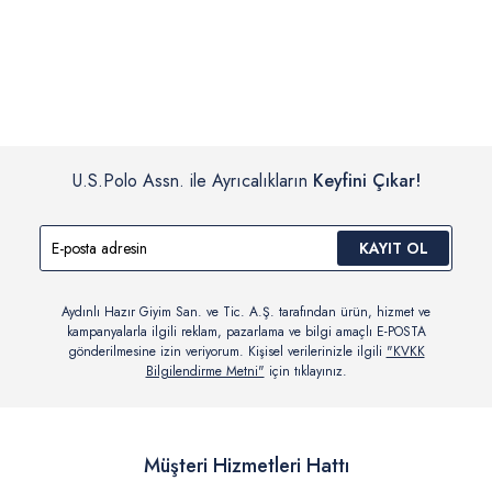
İç giyim, yüzme giyim, çorap gibi hijyenik ürün gruplarında kanun ve
Siparişinizin onaylanmasından sonra “Hesabım” bağlantısı üzerinden
yönetmelik hükümleri gereği değişim/iade yapılamamaktadır.
siparişlerinizi görüntüleyebilir, durumları hakkında bilgi sahibi olabilir
Detaylı Bilgi İçin Tıklayın
ve kargoya verildikten sonra kargo takibi yapabilirsiniz.
U.S.Polo Assn. ile Ayrıcalıkların
Keyfini Çıkar!
KAYIT OL
Aydınlı Hazır Giyim San. ve Tic. A.Ş. tarafından ürün, hizmet ve
kampanyalarla ilgili reklam, pazarlama ve bilgi amaçlı E-POSTA
gönderilmesine izin veriyorum. Kişisel verilerinizle ilgili
"KVKK
Bilgilendirme Metni"
için tıklayınız.
Müşteri Hizmetleri Hattı