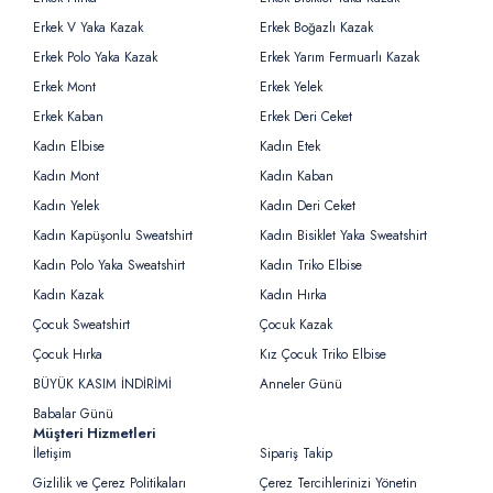
Erkek V Yaka Kazak
Erkek Boğazlı Kazak
Erkek Polo Yaka Kazak
Erkek Yarım Fermuarlı Kazak
Erkek Mont
Erkek Yelek
Erkek Kaban
Erkek Deri Ceket
Kadın Elbise
Kadın Etek
Kadın Mont
Kadın Kaban
Kadın Yelek
Kadın Deri Ceket
Kadın Kapüşonlu Sweatshirt
Kadın Bisiklet Yaka Sweatshirt
Kadın Polo Yaka Sweatshirt
Kadın Triko Elbise
Kadın Kazak
Kadın Hırka
Çocuk Sweatshirt
Çocuk Kazak
Çocuk Hırka
Kız Çocuk Triko Elbise
BÜYÜK KASIM İNDİRİMİ
Anneler Günü
Babalar Günü
Müşteri Hizmetleri
İletişim
Sipariş Takip
Gizlilik ve Çerez Politikaları
Çerez Tercihlerinizi Yönetin