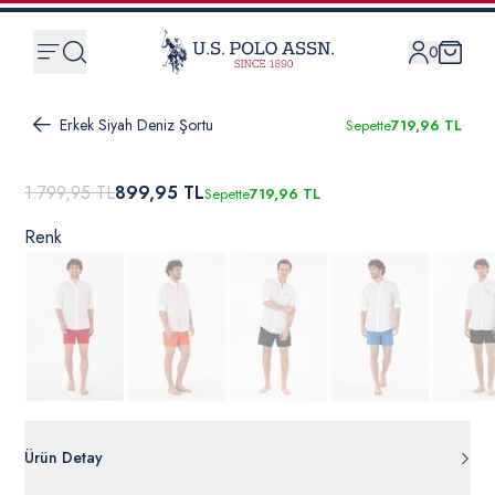
0
Erkek Siyah Deniz Şortu
Sepette
719,96 TL
1.799,95 TL
899,95 TL
Sepette
719,96 TL
Renk
Ürün Detay