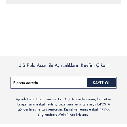
ücretsiz iade
edilebilir.
Siparişleriniz 1-3 iş günü içerisinde kargoya verilecektir. (Pazar
günleri, yoğun kampanya dönemleri ve resmi tatiller hariçtir.)
İç giyim, yüzme giyim, çorap gibi hijyenik ürün gruplarında kanun ve
Siparişinizin onaylanmasından sonra “Hesabım” bağlantısı üzerinden
yönetmelik hükümleri gereği değişim/iade yapılamamaktadır.
siparişlerinizi görüntüleyebilir, durumları hakkında bilgi sahibi olabilir
Detaylı Bilgi İçin Tıklayın
ve kargoya verildikten sonra kargo takibi yapabilirsiniz.
U.S.Polo Assn. ile Ayrıcalıkların
Keyfini Çıkar!
KAYIT OL
Aydınlı Hazır Giyim San. ve Tic. A.Ş. tarafından ürün, hizmet ve
kampanyalarla ilgili reklam, pazarlama ve bilgi amaçlı E-POSTA
gönderilmesine izin veriyorum. Kişisel verilerinizle ilgili
"KVKK
Bilgilendirme Metni"
için tıklayınız.