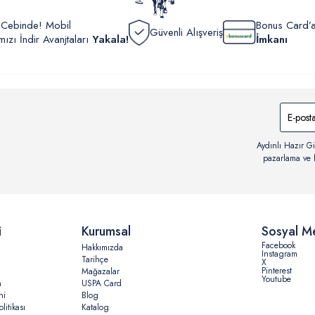
r Cebinde! Mobil
Bonus Card’a
Güvenli Alışveriş
zı İndir Avanjtaları
Yakala!
İmkanı
Aydınlı Hazır Gi
pazarlama ve b
i
Kurumsal
Sosyal M
Facebook
Hakkımızda
Instagram
Tarihçe
X
Pinterest
Mağazalar
Youtube
n
USPA Card
ni
Blog
litikası
Katalog