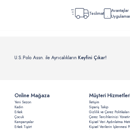
Avantajla
Teslimat
Uygulamamı
U.S.Polo Assn. ile Ayrıcalıkların
Keyfini Çıkar!
Online Mağaza
Müşteri Hizmetler
Yeni Sezon
İletişim
Kadın
Sipariş Takip
Erkek
Gizlilik ve Çerez Politikaları
Çocuk
Çerez Tercihlerinizi Yöneti
Kampanyalar
Kişisel Veri Aydınlatma Met
Erkek Tişört
Kişisel Verilerin İşlenmesi Po