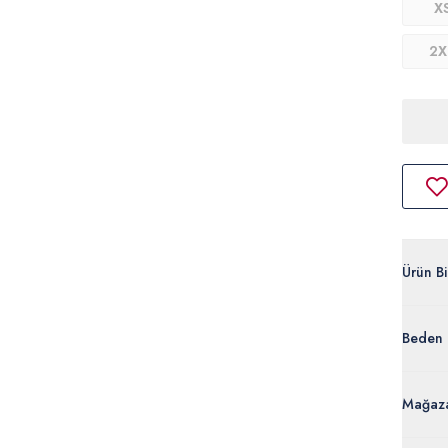
X
2X
Ürün Bil
G081S
Beden 
%70 Pa
50319
Ürün Bi
Mağaza