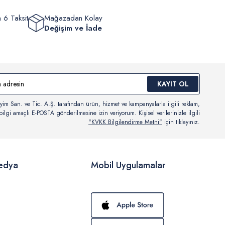
 6 Taksit
Mağazadan Kolay
Değişim ve İade
KAYIT OL
yim San. ve Tic. A.Ş. tarafından ürün, hizmet ve kampanyalarla ilgili reklam,
ilgi amaçlı E-POSTA gönderilmesine izin veriyorum. Kişisel verilerinizle ilgili
"KVKK Bilgilendirme Metni"
için tıklayınız.
edya
Mobil Uygulamalar