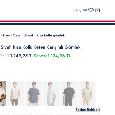
GİRİŞ YAP
0
·
Erkek
·
Giyim
·
Gömlek
·
Kısa kollu gömlek
 Siyah Kısa Kollu Keten Karışımlı Gömlek
,95 TL
1.249,95 TL
Sepette
1.124,96 TL
Beden Rehberi