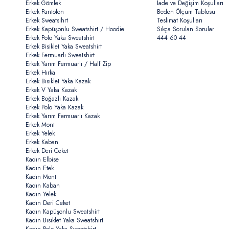
Erkek Gömlek
İade ve Değişim Koşulları
Erkek Pantolon
Beden Ölçüm Tablosu
Erkek Sweatsihrt
Teslimat Koşulları
Erkek Kapüşonlu Sweatshirt / Hoodie
Sıkça Sorulan Sorular
Erkek Polo Yaka Sweatshirt
444 60 44
Erkek Bisiklet Yaka Sweatshirt
Erkek Fermuarlı Sweatshirt
Erkek Yarım Fermuarlı / Half Zip
Erkek Hırka
Erkek Bisiklet Yaka Kazak
Erkek V Yaka Kazak
Erkek Boğazlı Kazak
Erkek Polo Yaka Kazak
Erkek Yarım Fermuarlı Kazak
Erkek Mont
Erkek Yelek
Erkek Kaban
Erkek Deri Ceket
Kadın Elbise
Kadın Etek
Kadın Mont
Kadın Kaban
Kadın Yelek
Kadın Deri Ceket
Kadın Kapüşonlu Sweatshirt
Kadın Bisiklet Yaka Sweatshirt