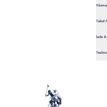
Yıkama
Taksit 
İade &
Orijinal
Teslim
ürünle
Siparişl
İç giyi
yoğun ka
yönetme
onaylan
Detaylı 
görüntül
verildik