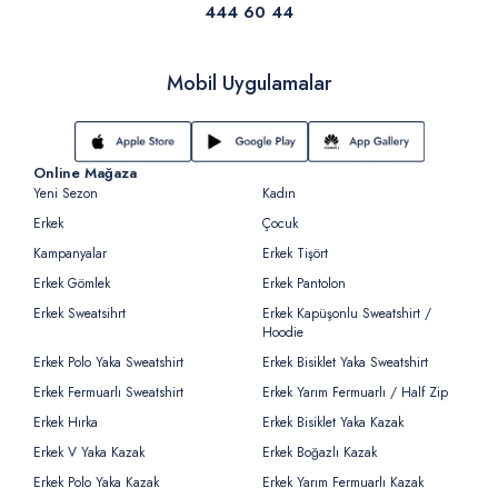
444 60 44
Mobil Uygulamalar
Online Mağaza
Yeni Sezon
Kadın
Erkek
Çocuk
Kampanyalar
Erkek Tişört
Erkek Gömlek
Erkek Pantolon
Erkek Sweatsihrt
Erkek Kapüşonlu Sweatshirt /
Hoodie
Erkek Polo Yaka Sweatshirt
Erkek Bisiklet Yaka Sweatshirt
Erkek Fermuarlı Sweatshirt
Erkek Yarım Fermuarlı / Half Zip
Erkek Hırka
Erkek Bisiklet Yaka Kazak
Erkek V Yaka Kazak
Erkek Boğazlı Kazak
Erkek Polo Yaka Kazak
Erkek Yarım Fermuarlı Kazak