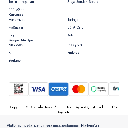
Teslimat Koşulları
Sıkça Sorulan Sorular
444 60 44
Kurumsal
Hakkımızda
Tarihçe
Mağazalar
USPA Card
Blog
Katalog
Sosyal Medya
Facebook
Instagram
X
Pinterest
Youtube
Copyright ©
U.S.Polo Assn.
Aydınlı Hazır Giyim A.Ş. iştirakidir.
ETBİS’e
Kayıtlıdır.