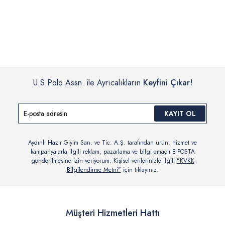
İç giyim, yüzme giyim, çorap gibi hijyenik ürün gruplarında kanun ve
Siparişinizin onaylanmasından sonra “Hesabım” bağlantısı üzerinden
yönetmelik hükümleri gereği değişim/iade yapılamamaktadır.
siparişlerinizi görüntüleyebilir, durumları hakkında bilgi sahibi olabilir
Detaylı Bilgi İçin Tıklayın
ve kargoya verildikten sonra kargo takibi yapabilirsiniz.
U.S.Polo Assn. ile Ayrıcalıkların
Keyfini Çıkar!
KAYIT OL
Aydınlı Hazır Giyim San. ve Tic. A.Ş. tarafından ürün, hizmet ve
kampanyalarla ilgili reklam, pazarlama ve bilgi amaçlı E-POSTA
gönderilmesine izin veriyorum. Kişisel verilerinizle ilgili
"KVKK
Bilgilendirme Metni"
için tıklayınız.
Müşteri Hizmetleri Hattı