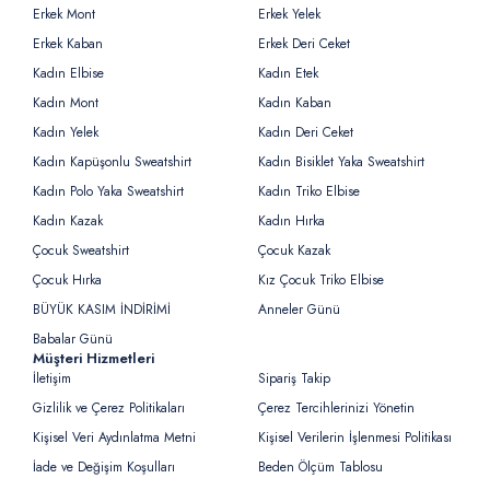
Erkek Mont
Erkek Yelek
Erkek Kaban
Erkek Deri Ceket
Kadın Elbise
Kadın Etek
Kadın Mont
Kadın Kaban
Kadın Yelek
Kadın Deri Ceket
Kadın Kapüşonlu Sweatshirt
Kadın Bisiklet Yaka Sweatshirt
Kadın Polo Yaka Sweatshirt
Kadın Triko Elbise
Kadın Kazak
Kadın Hırka
Çocuk Sweatshirt
Çocuk Kazak
Çocuk Hırka
Kız Çocuk Triko Elbise
BÜYÜK KASIM İNDİRİMİ
Anneler Günü
Babalar Günü
Müşteri Hizmetleri
İletişim
Sipariş Takip
Gizlilik ve Çerez Politikaları
Çerez Tercihlerinizi Yönetin
Kişisel Veri Aydınlatma Metni
Kişisel Verilerin İşlenmesi Politikası
İade ve Değişim Koşulları
Beden Ölçüm Tablosu