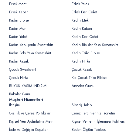
Erkek Mont
Erkek Yelek
Erkek Kaban
Erkek Deri Ceket
Kadın Elbise
Kadın Etek
Kadın Mont
Kadın Kaban
Kadın Yelek
Kadın Deri Ceket
Kadın Kapüşonlu Sweatshirt
Kadın Bisiklet Yaka Sweatshirt
Kadın Polo Yaka Sweatshirt
Kadın Triko Elbise
Kadın Kazak
Kadın Hırka
Çocuk Sweatshirt
Çocuk Kazak
Çocuk Hırka
Kız Çocuk Triko Elbise
BÜYÜK KASIM İNDİRİMİ
Anneler Günü
Babalar Günü
Müşteri Hizmetleri
İletişim
Sipariş Takip
Gizlilik ve Çerez Politikaları
Çerez Tercihlerinizi Yönetin
Kişisel Veri Aydınlatma Metni
Kişisel Verilerin İşlenmesi Politikası
İade ve Değişim Koşulları
Beden Ölçüm Tablosu