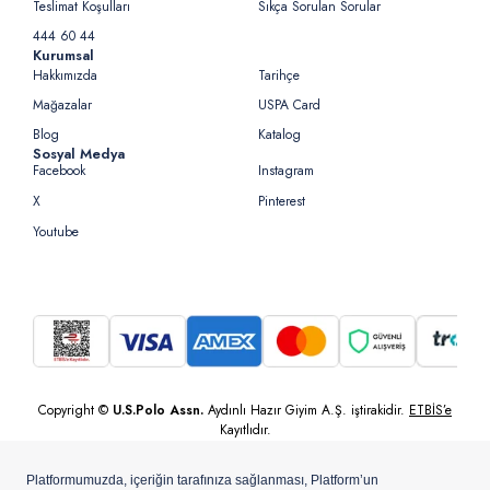
Teslimat Koşulları
Sıkça Sorulan Sorular
444 60 44
Kurumsal
Hakkımızda
Tarihçe
Mağazalar
USPA Card
Blog
Katalog
Sosyal Medya
Facebook
Instagram
X
Pinterest
Youtube
Copyright ©
U.S.Polo Assn.
Aydınlı Hazır Giyim A.Ş. iştirakidir.
ETBİS’e
Kayıtlıdır.