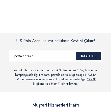
İç giyim, yüzme giyim, çorap gibi hijyenik ürün gruplarında kanun ve
Siparişinizin onaylanmasından sonra “Hesabım” bağlantısı üzerinden
yönetmelik hükümleri gereği değişim/iade yapılamamaktadır.
siparişlerinizi görüntüleyebilir, durumları hakkında bilgi sahibi olabilir
Detaylı Bilgi İçin Tıklayın
ve kargoya verildikten sonra kargo takibi yapabilirsiniz.
U.S.Polo Assn. ile Ayrıcalıkların
Keyfini Çıkar!
KAYIT OL
Aydınlı Hazır Giyim San. ve Tic. A.Ş. tarafından ürün, hizmet ve
kampanyalarla ilgili reklam, pazarlama ve bilgi amaçlı E-POSTA
gönderilmesine izin veriyorum. Kişisel verilerinizle ilgili
"KVKK
Bilgilendirme Metni"
için tıklayınız.
Müşteri Hizmetleri Hattı