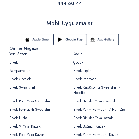
444 60 44
Mobil Uygulamalar
Online Mağaza
Yeni Sezon
Kadın
Erkek
Çocuk
Kampanyalar
Erkek Tişört
Erkek Gömlek
Erkek Pantolon
Erkek Sweatsihrt
Erkek Kapüşonlu Sweatshirt /
Hoodie
Erkek Polo Yaka Sweatshirt
Erkek Bisiklet Yaka Sweatshirt
Erkek Fermuarlı Sweatshirt
Erkek Yarım Fermuarlı / Half Zip
Erkek Hırka
Erkek Bisiklet Yaka Kazak
Erkek V Yaka Kazak
Erkek Boğazlı Kazak
Erkek Polo Yaka Kazak
Erkek Yarım Fermuarlı Kazak