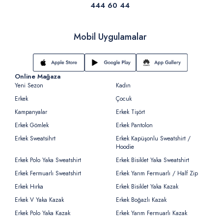
444 60 44
Mobil Uygulamalar
Online Mağaza
Yeni Sezon
Kadın
Erkek
Çocuk
Kampanyalar
Erkek Tişört
Erkek Gömlek
Erkek Pantolon
Erkek Sweatsihrt
Erkek Kapüşonlu Sweatshirt /
Hoodie
Erkek Polo Yaka Sweatshirt
Erkek Bisiklet Yaka Sweatshirt
Erkek Fermuarlı Sweatshirt
Erkek Yarım Fermuarlı / Half Zip
Erkek Hırka
Erkek Bisiklet Yaka Kazak
Erkek V Yaka Kazak
Erkek Boğazlı Kazak
Erkek Polo Yaka Kazak
Erkek Yarım Fermuarlı Kazak