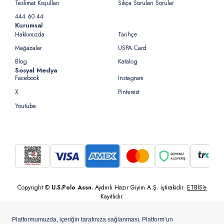
Teslimat Koşulları
Sıkça Sorulan Sorular
444 60 44
Kurumsal
Hakkımızda
Tarihçe
Mağazalar
USPA Card
Blog
Katalog
Sosyal Medya
Facebook
Instagram
X
Pinterest
Youtube
Copyright ©
U.S.Polo Assn.
Aydınlı Hazır Giyim A.Ş. iştirakidir.
ETBİS’e
Kayıtlıdır.