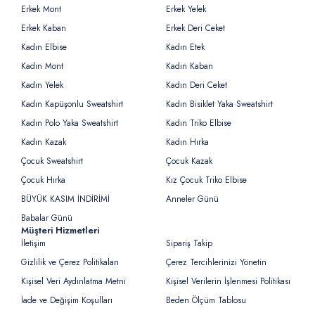
Erkek Mont
Erkek Yelek
Erkek Kaban
Erkek Deri Ceket
Kadın Elbise
Kadın Etek
Kadın Mont
Kadın Kaban
Kadın Yelek
Kadın Deri Ceket
Kadın Kapüşonlu Sweatshirt
Kadın Bisiklet Yaka Sweatshirt
Kadın Polo Yaka Sweatshirt
Kadın Triko Elbise
Kadın Kazak
Kadın Hırka
Çocuk Sweatshirt
Çocuk Kazak
Çocuk Hırka
Kız Çocuk Triko Elbise
BÜYÜK KASIM İNDİRİMİ
Anneler Günü
Babalar Günü
Müşteri Hizmetleri
İletişim
Sipariş Takip
Gizlilik ve Çerez Politikaları
Çerez Tercihlerinizi Yönetin
Kişisel Veri Aydınlatma Metni
Kişisel Verilerin İşlenmesi Politikası
İade ve Değişim Koşulları
Beden Ölçüm Tablosu