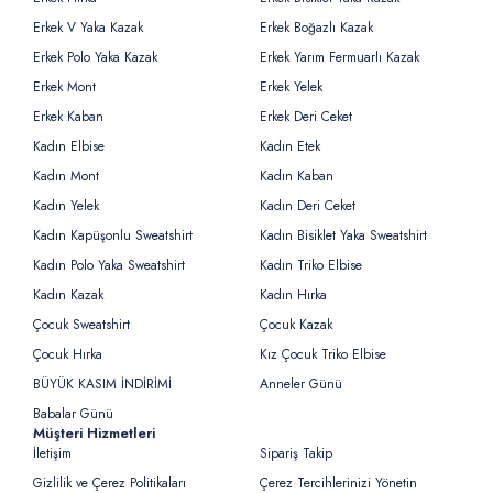
Erkek V Yaka Kazak
Erkek Boğazlı Kazak
Erkek Polo Yaka Kazak
Erkek Yarım Fermuarlı Kazak
Erkek Mont
Erkek Yelek
Erkek Kaban
Erkek Deri Ceket
Kadın Elbise
Kadın Etek
Kadın Mont
Kadın Kaban
Kadın Yelek
Kadın Deri Ceket
Kadın Kapüşonlu Sweatshirt
Kadın Bisiklet Yaka Sweatshirt
Kadın Polo Yaka Sweatshirt
Kadın Triko Elbise
Kadın Kazak
Kadın Hırka
Çocuk Sweatshirt
Çocuk Kazak
Çocuk Hırka
Kız Çocuk Triko Elbise
BÜYÜK KASIM İNDİRİMİ
Anneler Günü
Babalar Günü
Müşteri Hizmetleri
İletişim
Sipariş Takip
Gizlilik ve Çerez Politikaları
Çerez Tercihlerinizi Yönetin