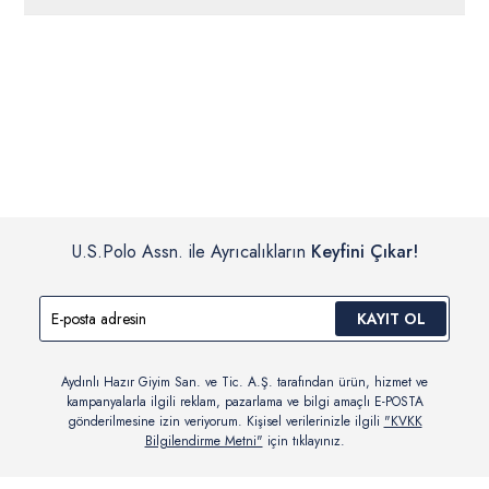
ücretsiz iade
edilebilir.
Siparişleriniz 1-3 iş günü içerisinde kargoya verilecektir. (Pazar
günleri, yoğun kampanya dönemleri ve resmi tatiller hariçtir.)
İç giyim, yüzme giyim, çorap gibi hijyenik ürün gruplarında kanun ve
Siparişinizin onaylanmasından sonra “Hesabım” bağlantısı üzerinden
yönetmelik hükümleri gereği değişim/iade yapılamamaktadır.
siparişlerinizi görüntüleyebilir, durumları hakkında bilgi sahibi olabilir
Detaylı Bilgi İçin Tıklayın
ve kargoya verildikten sonra kargo takibi yapabilirsiniz.
U.S.Polo Assn. ile Ayrıcalıkların
Keyfini Çıkar!
KAYIT OL
Aydınlı Hazır Giyim San. ve Tic. A.Ş. tarafından ürün, hizmet ve
kampanyalarla ilgili reklam, pazarlama ve bilgi amaçlı E-POSTA
gönderilmesine izin veriyorum. Kişisel verilerinizle ilgili
"KVKK
Bilgilendirme Metni"
için tıklayınız.