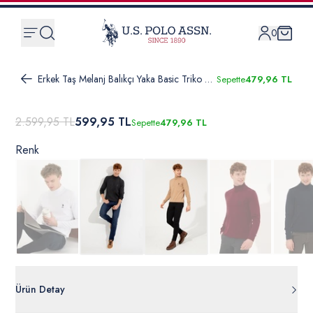
0
Erkek Taş Melanj Balıkçı Yaka Basic Triko Kazak
Sepette
479,96 TL
2.599,95 TL
599,95 TL
Sepette
479,96 TL
Renk
Ürün Detay