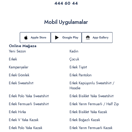
444 60 44
Mobil Uygulamalar
Online Mağaza
Yeni Sezon
Kadın
Erkek
Çocuk
Kampanyalar
Erkek Tişört
Erkek Gömlek
Erkek Pantolon
Erkek Sweatsihrt
Erkek Kapüşonlu Sweatshirt /
Hoodie
Erkek Polo Yaka Sweatshirt
Erkek Bisiklet Yaka Sweatshirt
Erkek Fermuarlı Sweatshirt
Erkek Yarım Fermuarlı / Half Zip
Erkek Hırka
Erkek Bisiklet Yaka Kazak
Erkek V Yaka Kazak
Erkek Boğazlı Kazak
Erkek Polo Yaka Kazak
Erkek Yarım Fermuarlı Kazak