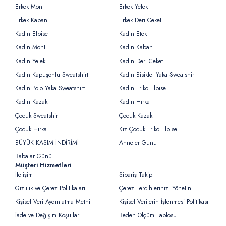
Erkek Mont
Erkek Yelek
Erkek Kaban
Erkek Deri Ceket
Kadın Elbise
Kadın Etek
Kadın Mont
Kadın Kaban
Kadın Yelek
Kadın Deri Ceket
Kadın Kapüşonlu Sweatshirt
Kadın Bisiklet Yaka Sweatshirt
Kadın Polo Yaka Sweatshirt
Kadın Triko Elbise
Kadın Kazak
Kadın Hırka
Çocuk Sweatshirt
Çocuk Kazak
Çocuk Hırka
Kız Çocuk Triko Elbise
BÜYÜK KASIM İNDİRİMİ
Anneler Günü
Babalar Günü
Müşteri Hizmetleri
İletişim
Sipariş Takip
Gizlilik ve Çerez Politikaları
Çerez Tercihlerinizi Yönetin
Kişisel Veri Aydınlatma Metni
Kişisel Verilerin İşlenmesi Politikası
İade ve Değişim Koşulları
Beden Ölçüm Tablosu