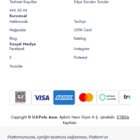
Teslimat Koşulları
Sıkça Sorulan Sorular
444 60 44
Kurumsal
Hakkımızda
Tarihçe
Mağazalar
USPA Card
Blog
Katalog
Sosyal Medya
Facebook
Instagram
X
Pinterest
Youtube
Copyright ©
U.S.Polo Assn.
Aydınlı Hazır Giyim A.Ş. iştirakidir.
ETBİS’e
Kayıtlıdır.