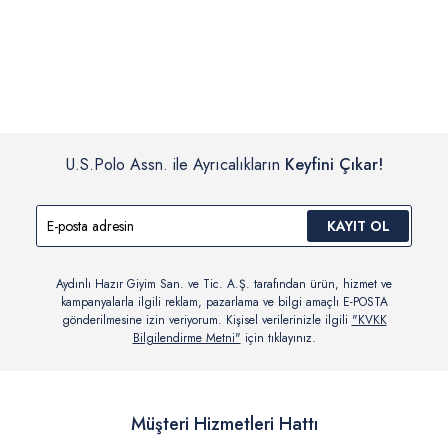
İç giyim, yüzme giyim, çorap gibi hijyenik ürün gruplarında kanun ve
Siparişinizin onaylanmasından sonra “Hesabım” bağlantısı üzerinden
yönetmelik hükümleri gereği değişim/iade yapılamamaktadır.
siparişlerinizi görüntüleyebilir, durumları hakkında bilgi sahibi olabilir
Detaylı Bilgi İçin Tıklayın
ve kargoya verildikten sonra kargo takibi yapabilirsiniz.
U.S.Polo Assn. ile Ayrıcalıkların
Keyfini Çıkar!
KAYIT OL
Aydınlı Hazır Giyim San. ve Tic. A.Ş. tarafından ürün, hizmet ve
kampanyalarla ilgili reklam, pazarlama ve bilgi amaçlı E-POSTA
gönderilmesine izin veriyorum. Kişisel verilerinizle ilgili
"KVKK
Bilgilendirme Metni"
için tıklayınız.
Müşteri Hizmetleri Hattı