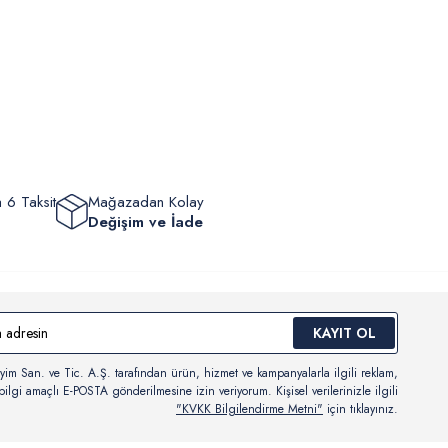
m, yüzme giyim, çorap gibi hijyenik ürün gruplarında kanun ve
mpanya dönemleri ve resmi tatiller hariçtir.) Siparişinizin
lik hükümleri gereği değişim/iade yapılamamaktadır.
masından sonra “Hesabım” bağlantısı üzerinden siparişlerinizi
Bilgi İçin Tıklayın
eyebilir, durumları hakkında bilgi sahibi olabilir ve kargoya
ten sonra kargo takibi yapabilirsiniz.
 6 Taksit
Mağazadan Kolay
Değişim ve İade
KAYIT OL
yim San. ve Tic. A.Ş. tarafından ürün, hizmet ve kampanyalarla ilgili reklam,
ilgi amaçlı E-POSTA gönderilmesine izin veriyorum. Kişisel verilerinizle ilgili
"KVKK Bilgilendirme Metni"
için tıklayınız.