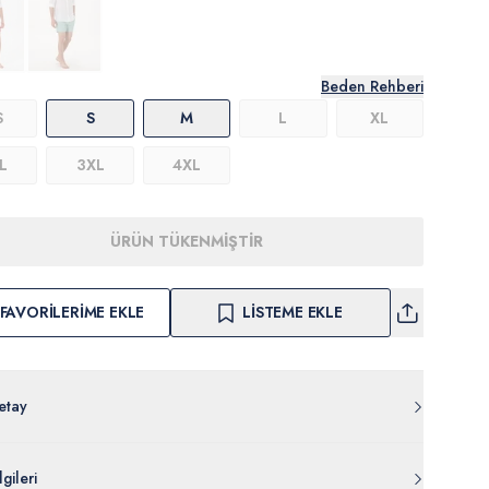
Beden Rehberi
S
S
M
L
XL
L
3XL
4XL
ÜRÜN TÜKENMİŞTİR
FAVORILERIME EKLE
LISTEME EKLE
etay
koşulları gereği bu üründe iade ve değişim yapılamamaktadır.
gileri