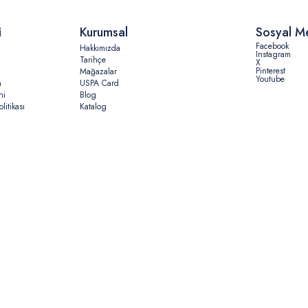
i
Kurumsal
Sosyal M
Facebook
Hakkımızda
Instagram
Tarihçe
X
Pinterest
Mağazalar
Youtube
n
USPA Card
ni
Blog
litikası
Katalog