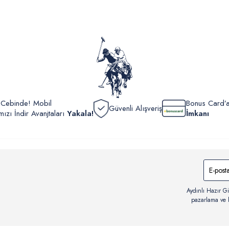
İç giyi
yoğun ka
yönetme
onaylan
Detaylı 
görüntül
verildik
r Cebinde! Mobil
Bonus Card’a
Güvenli Alışveriş
zı İndir Avanjtaları
Yakala!
İmkanı
Aydınlı Hazır Gi
pazarlama ve b