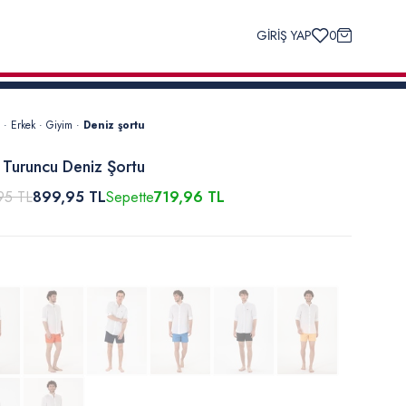
GİRİŞ YAP
0
·
Erkek
·
Giyim
·
Deniz şortu
 Turuncu Deniz Şortu
95 TL
899,95 TL
Sepette
719,96 TL