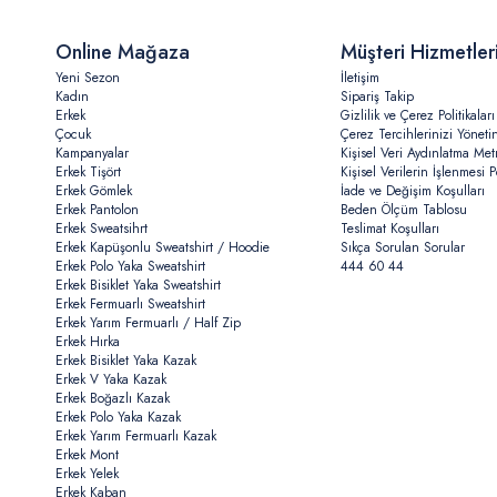
Online Mağaza
Müşteri Hizmetler
Yeni Sezon
İletişim
Kadın
Sipariş Takip
Erkek
Gizlilik ve Çerez Politikaları
Çocuk
Çerez Tercihlerinizi Yöneti
Kampanyalar
Kişisel Veri Aydınlatma Met
Erkek Tişört
Kişisel Verilerin İşlenmesi Po
Erkek Gömlek
İade ve Değişim Koşulları
Erkek Pantolon
Beden Ölçüm Tablosu
Erkek Sweatsihrt
Teslimat Koşulları
Erkek Kapüşonlu Sweatshirt / Hoodie
Sıkça Sorulan Sorular
Erkek Polo Yaka Sweatshirt
444 60 44
Erkek Bisiklet Yaka Sweatshirt
Erkek Fermuarlı Sweatshirt
Erkek Yarım Fermuarlı / Half Zip
Erkek Hırka
Erkek Bisiklet Yaka Kazak
Erkek V Yaka Kazak
Erkek Boğazlı Kazak
Erkek Polo Yaka Kazak
Erkek Yarım Fermuarlı Kazak
Erkek Mont
Erkek Yelek
Erkek Kaban