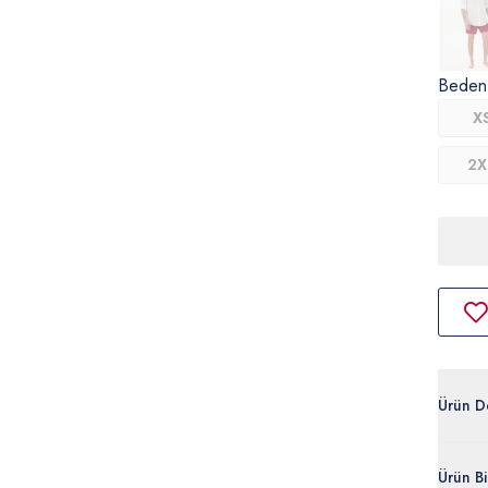
Beden
X
2X
Ürün D
Hijyen 
Ürün Bil