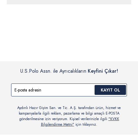
ücretsiz iade
edilebilir.
Siparişleriniz 1-3 iş günü içerisinde kargoya verilecektir. (Pazar
günleri, yoğun kampanya dönemleri ve resmi tatiller hariçtir.)
İç giyim, yüzme giyim, çorap gibi hijyenik ürün gruplarında kanun ve
Siparişinizin onaylanmasından sonra “Hesabım” bağlantısı üzerinden
yönetmelik hükümleri gereği değişim/iade yapılamamaktadır.
siparişlerinizi görüntüleyebilir, durumları hakkında bilgi sahibi olabilir
Detaylı Bilgi İçin Tıklayın
ve kargoya verildikten sonra kargo takibi yapabilirsiniz.
U.S.Polo Assn. ile Ayrıcalıkların
Keyfini Çıkar!
KAYIT OL
Aydınlı Hazır Giyim San. ve Tic. A.Ş. tarafından ürün, hizmet ve
kampanyalarla ilgili reklam, pazarlama ve bilgi amaçlı E-POSTA
gönderilmesine izin veriyorum. Kişisel verilerinizle ilgili
"KVKK
Bilgilendirme Metni"
için tıklayınız.