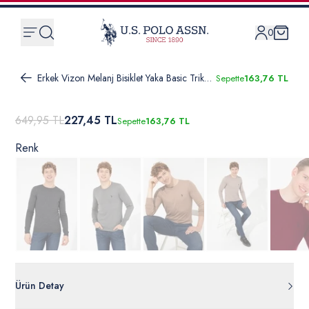
0
Erkek Vizon Melanj Bisiklet Yaka Basic Triko Kazak
Sepette
163,76 TL
649,95 TL
227,45 TL
Sepette
163,76 TL
Renk
Ürün Detay