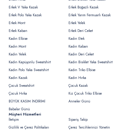
Erkek V Yaka Kazak
Erkek Boğazlı Kazak
Erkek Polo Yaka Kazak
Erkek Yarım Fermuarlı Kazak
Erkek Mont
Erkek Yelek
Erkek Kaban
Erkek Deri Ceket
Kadın Elbise
Kadın Etek
Kadın Mont
Kadın Kaban
Kadın Yelek
Kadın Deri Ceket
Kadın Kapüşonlu Sweatshirt
Kadın Bisiklet Yaka Sweatshirt
Kadın Polo Yaka Sweatshirt
Kadın Triko Elbise
Kadın Kazak
Kadın Hırka
Çocuk Sweatshirt
Çocuk Kazak
Çocuk Hırka
Kız Çocuk Triko Elbise
BÜYÜK KASIM İNDİRİMİ
Anneler Günü
Babalar Günü
Müşteri Hizmetleri
İletişim
Sipariş Takip
Gizlilik ve Çerez Politikaları
Çerez Tercihlerinizi Yönetin