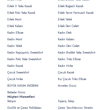
Erkek V Yaka Kazak
Erkek Boğazlı Kazak
Erkek Polo Yaka Kazak
Erkek Yarım Fermuarlı Kazak
Erkek Mont
Erkek Yelek
Erkek Kaban
Erkek Deri Ceket
Kadın Elbise
Kadın Etek
Kadın Mont
Kadın Kaban
Kadın Yelek
Kadın Deri Ceket
Kadın Kapüşonlu Sweatshirt
Kadın Bisiklet Yaka Sweatshirt
Kadın Polo Yaka Sweatshirt
Kadın Triko Elbise
Kadın Kazak
Kadın Hırka
Çocuk Sweatshirt
Çocuk Kazak
Çocuk Hırka
Kız Çocuk Triko Elbise
BÜYÜK KASIM İNDİRİMİ
Anneler Günü
Babalar Günü
Müşteri Hizmetleri
İletişim
Sipariş Takip
Gizlilik ve Çerez Politikaları
Çerez Tercihlerinizi Yönetin