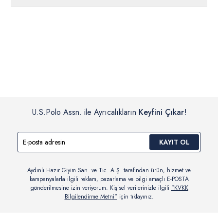
ücretsiz iade
edilebilir.
Siparişleriniz 1-3 iş günü içerisinde kargoya verilecektir. (Pazar
günleri, yoğun kampanya dönemleri ve resmi tatiller hariçtir.)
İç giyim, yüzme giyim, çorap gibi hijyenik ürün gruplarında kanun ve
Siparişinizin onaylanmasından sonra “Hesabım” bağlantısı üzerinden
yönetmelik hükümleri gereği değişim/iade yapılamamaktadır.
siparişlerinizi görüntüleyebilir, durumları hakkında bilgi sahibi olabilir
Detaylı Bilgi İçin Tıklayın
ve kargoya verildikten sonra kargo takibi yapabilirsiniz.
U.S.Polo Assn. ile Ayrıcalıkların
Keyfini Çıkar!
KAYIT OL
Aydınlı Hazır Giyim San. ve Tic. A.Ş. tarafından ürün, hizmet ve
kampanyalarla ilgili reklam, pazarlama ve bilgi amaçlı E-POSTA
gönderilmesine izin veriyorum. Kişisel verilerinizle ilgili
"KVKK
Bilgilendirme Metni"
için tıklayınız.