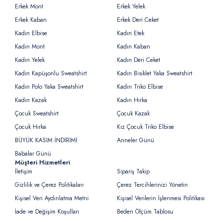
Erkek Mont
Erkek Yelek
Erkek Kaban
Erkek Deri Ceket
Kadın Elbise
Kadın Etek
Kadın Mont
Kadın Kaban
Kadın Yelek
Kadın Deri Ceket
Kadın Kapüşonlu Sweatshirt
Kadın Bisiklet Yaka Sweatshirt
Kadın Polo Yaka Sweatshirt
Kadın Triko Elbise
Kadın Kazak
Kadın Hırka
Çocuk Sweatshirt
Çocuk Kazak
Çocuk Hırka
Kız Çocuk Triko Elbise
BÜYÜK KASIM İNDİRİMİ
Anneler Günü
Babalar Günü
Müşteri Hizmetleri
İletişim
Sipariş Takip
Gizlilik ve Çerez Politikaları
Çerez Tercihlerinizi Yönetin
Kişisel Veri Aydınlatma Metni
Kişisel Verilerin İşlenmesi Politikası
İade ve Değişim Koşulları
Beden Ölçüm Tablosu