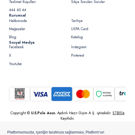
Teslimat Koşulları
Sıkça Sorulan Sorular
444 60 44
Kurumsal
Hakkımızda
Tarihçe
Mağazalar
USPA Card
Blog
Katalog
Sosyal Medya
Facebook
Instagram
X
Pinterest
Youtube
Copyright ©
U.S.Polo Assn.
Aydınlı Hazır Giyim A.Ş. iştirakidir.
ETBİS’e
Kayıtlıdır.