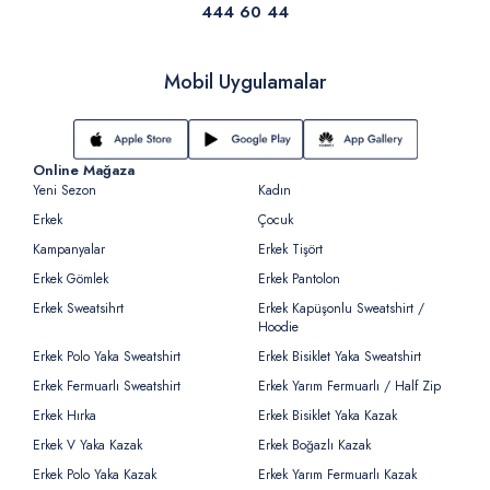
444 60 44
Mobil Uygulamalar
Online Mağaza
Yeni Sezon
Kadın
Erkek
Çocuk
Kampanyalar
Erkek Tişört
Erkek Gömlek
Erkek Pantolon
Erkek Sweatsihrt
Erkek Kapüşonlu Sweatshirt /
Hoodie
Erkek Polo Yaka Sweatshirt
Erkek Bisiklet Yaka Sweatshirt
Erkek Fermuarlı Sweatshirt
Erkek Yarım Fermuarlı / Half Zip
Erkek Hırka
Erkek Bisiklet Yaka Kazak
Erkek V Yaka Kazak
Erkek Boğazlı Kazak
Erkek Polo Yaka Kazak
Erkek Yarım Fermuarlı Kazak