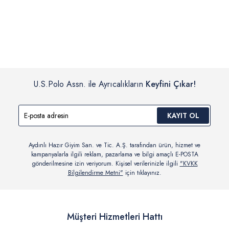
İç giyim, yüzme giyim, çorap gibi hijyenik ürün gruplarında kanun ve
Siparişinizin onaylanmasından sonra “Hesabım” bağlantısı üzerinden
yönetmelik hükümleri gereği değişim/iade yapılamamaktadır.
siparişlerinizi görüntüleyebilir, durumları hakkında bilgi sahibi olabilir
Detaylı Bilgi İçin Tıklayın
ve kargoya verildikten sonra kargo takibi yapabilirsiniz.
U.S.Polo Assn. ile Ayrıcalıkların
Keyfini Çıkar!
KAYIT OL
Aydınlı Hazır Giyim San. ve Tic. A.Ş. tarafından ürün, hizmet ve
kampanyalarla ilgili reklam, pazarlama ve bilgi amaçlı E-POSTA
gönderilmesine izin veriyorum. Kişisel verilerinizle ilgili
"KVKK
Bilgilendirme Metni"
için tıklayınız.
Müşteri Hizmetleri Hattı