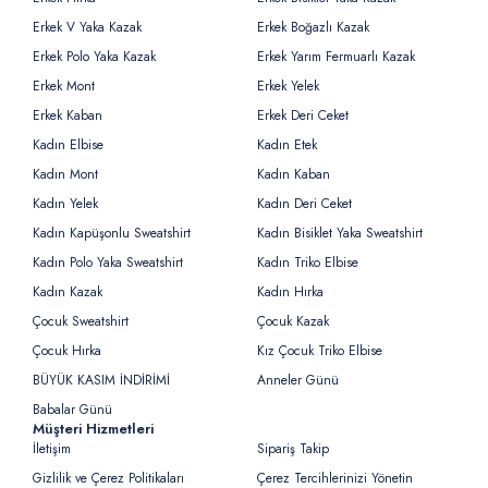
Erkek V Yaka Kazak
Erkek Boğazlı Kazak
Erkek Polo Yaka Kazak
Erkek Yarım Fermuarlı Kazak
Erkek Mont
Erkek Yelek
Erkek Kaban
Erkek Deri Ceket
Kadın Elbise
Kadın Etek
Kadın Mont
Kadın Kaban
Kadın Yelek
Kadın Deri Ceket
Kadın Kapüşonlu Sweatshirt
Kadın Bisiklet Yaka Sweatshirt
Kadın Polo Yaka Sweatshirt
Kadın Triko Elbise
Kadın Kazak
Kadın Hırka
Çocuk Sweatshirt
Çocuk Kazak
Çocuk Hırka
Kız Çocuk Triko Elbise
BÜYÜK KASIM İNDİRİMİ
Anneler Günü
Babalar Günü
Müşteri Hizmetleri
İletişim
Sipariş Takip
Gizlilik ve Çerez Politikaları
Çerez Tercihlerinizi Yönetin