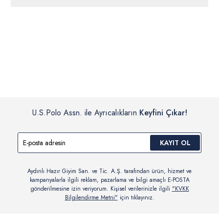
ücretsiz iade
edilebilir.
Siparişleriniz 1-3 iş günü içerisinde kargoya verilecektir. (Pazar
günleri, yoğun kampanya dönemleri ve resmi tatiller hariçtir.)
İç giyim, yüzme giyim, çorap gibi hijyenik ürün gruplarında kanun ve
Siparişinizin onaylanmasından sonra “Hesabım” bağlantısı üzerinden
yönetmelik hükümleri gereği değişim/iade yapılamamaktadır.
siparişlerinizi görüntüleyebilir, durumları hakkında bilgi sahibi olabilir
Detaylı Bilgi İçin Tıklayın
ve kargoya verildikten sonra kargo takibi yapabilirsiniz.
U.S.Polo Assn. ile Ayrıcalıkların
Keyfini Çıkar!
KAYIT OL
Aydınlı Hazır Giyim San. ve Tic. A.Ş. tarafından ürün, hizmet ve
kampanyalarla ilgili reklam, pazarlama ve bilgi amaçlı E-POSTA
gönderilmesine izin veriyorum. Kişisel verilerinizle ilgili
"KVKK
Bilgilendirme Metni"
için tıklayınız.