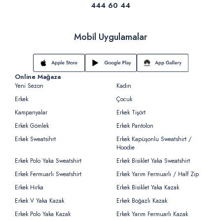
444 60 44
Mobil Uygulamalar
Online Mağaza
Yeni Sezon
Kadın
Erkek
Çocuk
Kampanyalar
Erkek Tişört
Erkek Gömlek
Erkek Pantolon
Erkek Sweatsihrt
Erkek Kapüşonlu Sweatshirt /
Hoodie
Erkek Polo Yaka Sweatshirt
Erkek Bisiklet Yaka Sweatshirt
Erkek Fermuarlı Sweatshirt
Erkek Yarım Fermuarlı / Half Zip
Erkek Hırka
Erkek Bisiklet Yaka Kazak
Erkek V Yaka Kazak
Erkek Boğazlı Kazak
Erkek Polo Yaka Kazak
Erkek Yarım Fermuarlı Kazak