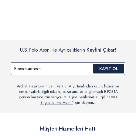
İç giyim, yüzme giyim, çorap gibi hijyenik ürün gruplarında kanun ve
Siparişinizin onaylanmasından sonra “Hesabım” bağlantısı üzerinden
yönetmelik hükümleri gereği değişim/iade yapılamamaktadır.
siparişlerinizi görüntüleyebilir, durumları hakkında bilgi sahibi olabilir
Detaylı Bilgi İçin Tıklayın
ve kargoya verildikten sonra kargo takibi yapabilirsiniz.
U.S.Polo Assn. ile Ayrıcalıkların
Keyfini Çıkar!
KAYIT OL
Aydınlı Hazır Giyim San. ve Tic. A.Ş. tarafından ürün, hizmet ve
kampanyalarla ilgili reklam, pazarlama ve bilgi amaçlı E-POSTA
gönderilmesine izin veriyorum. Kişisel verilerinizle ilgili
"KVKK
Bilgilendirme Metni"
için tıklayınız.
Müşteri Hizmetleri Hattı