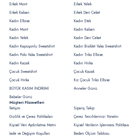
Erkek Mont
Erkek Yelek
Erkek Kaban
Erkek Deri Ceket
Kadın Elbise
Kadın Etek
Kadın Mont
Kadın Kaban
Kadın Yelek
Kadın Deri Ceket
Kadın Kapüşonlu Sweatshirt
Kadın Bisiklet Yaka Sweatshirt
Kadın Polo Yaka Sweatshirt
Kadın Triko Elbise
Kadın Kazak
Kadın Hırka
Çocuk Sweatshirt
Çocuk Kazak
Çocuk Hırka
Kız Çocuk Triko Elbise
BÜYÜK KASIM İNDİRİMİ
Anneler Günü
Babalar Günü
Müşteri Hizmetleri
İletişim
Sipariş Takip
Gizlilik ve Çerez Politikaları
Çerez Tercihlerinizi Yönetin
Kişisel Veri Aydınlatma Metni
Kişisel Verilerin İşlenmesi Politikası
İade ve Değişim Koşulları
Beden Ölçüm Tablosu