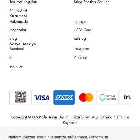
Teslimat Koşulları
Sıkça Sorulan Sorular
444 60 44
Kurumsal
Hakkımızda
Tarihçe
Mağazalar
USPA Card
Blog
Katalog
Sosyal Medya
Facebook
Instagram
X
Pinterest
Youtube
Copyright ©
U.S.Polo Assn.
Aydınlı Hazır Giyim A.Ş. iştirakidir.
ETBİS’e
Kayıtlıdır.