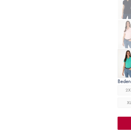
Beden
2X
X