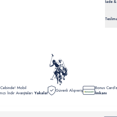
İade &
Orijinal
Teslim
ürünle
Siparişl
İç giyi
yoğun ka
yönetme
onaylan
Detaylı 
görüntül
verildik
r Cebinde! Mobil
Bonus Card’a
Güvenli Alışveriş
zı İndir Avanjtaları
Yakala!
İmkanı