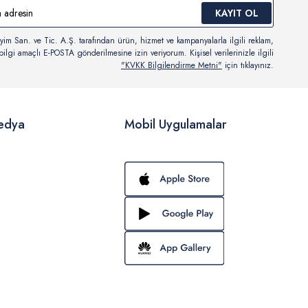
KAYIT OL
yim San. ve Tic. A.Ş. tarafından ürün, hizmet ve kampanyalarla ilgili reklam,
ilgi amaçlı E-POSTA gönderilmesine izin veriyorum. Kişisel verilerinizle ilgili
"KVKK Bilgilendirme Metni"
için tıklayınız.
edya
Mobil Uygulamalar