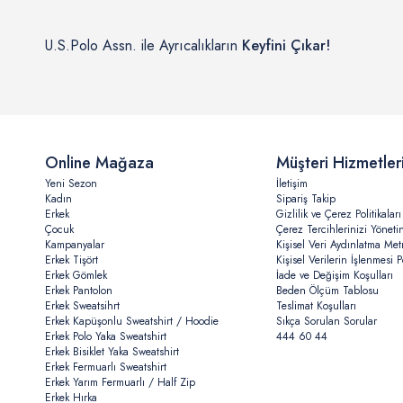
U.S.Polo Assn. ile Ayrıcalıkların
Keyfini Çıkar!
Online Mağaza
Müşteri Hizmetler
Yeni Sezon
İletişim
Kadın
Sipariş Takip
Erkek
Gizlilik ve Çerez Politikaları
Çocuk
Çerez Tercihlerinizi Yöneti
Kampanyalar
Kişisel Veri Aydınlatma Met
Erkek Tişört
Kişisel Verilerin İşlenmesi Po
Erkek Gömlek
İade ve Değişim Koşulları
Erkek Pantolon
Beden Ölçüm Tablosu
Erkek Sweatsihrt
Teslimat Koşulları
Erkek Kapüşonlu Sweatshirt / Hoodie
Sıkça Sorulan Sorular
Erkek Polo Yaka Sweatshirt
444 60 44
Erkek Bisiklet Yaka Sweatshirt
Erkek Fermuarlı Sweatshirt
Erkek Yarım Fermuarlı / Half Zip
Erkek Hırka