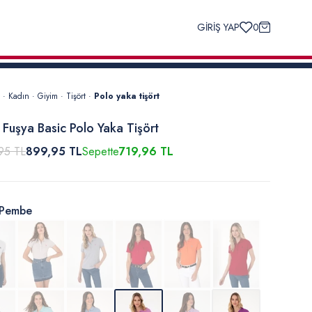
GİRİŞ YAP
0
·
Kadın
·
Giyim
·
Tişört
·
Polo yaka tişört
 Fuşya Basic Polo Yaka Tişört
95 TL
899,95 TL
Sepette
719,96 TL
Pembe