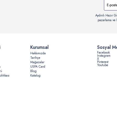
Aydınlı Hazır Gi
pazarlama ve b
i
Kurumsal
Sosyal M
Facebook
Hakkımızda
Instagram
Tarihçe
X
Pinterest
Mağazalar
Youtube
n
USPA Card
ni
Blog
litikası
Katalog