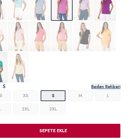
 :
S
Beden Rehberi
S
XS
S
M
L
L
2XL
3XL
SEPETE EKLE