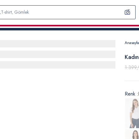
Anasayfa
Kadın
1.399,
Renk :