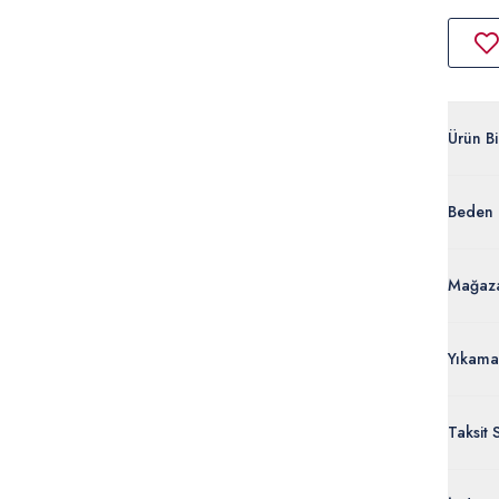
Ürün Bil
G082G
Beden 
%100 
50300
Ürün Bi
Mağaza
Yıkama
Taksit 