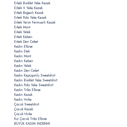
Erkek Bisiklet Yaka Kazak
Erkek V Yaka Kazak
Erkek Boğazlı Kazak
Erkek Polo Yaka Kazak
Erkek Yarım Fermuarlı Kazak
Erkek Mont
Erkek Yelek
Erkek Kaban
Erkek Deri Ceket
Kadın Elbise
Kadın Etek
Kadın Mont
Kadın Kaban
Kadın Yelek
Kadın Deri Ceket
Kadın Kapüşonlu Sweatshirt
Kadın Bisiklet Yaka Sweatshirt
Kadın Polo Yaka Sweatshirt
Kadın Triko Elbise
Kadın Kazak
Kadın Hırka
Çocuk Sweatshirt
Çocuk Kazak
Çocuk Hırka
Kız Çocuk Triko Elbise
BÜYÜK KASIM İNDİRİMİ