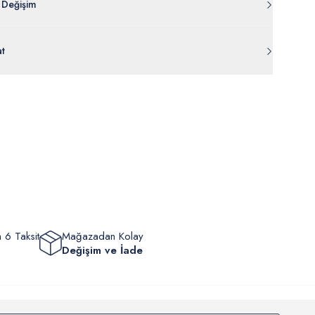
 Değişim
 ambalajı, bant, mühür, paket gibi koruyucu unsurları açılmamış
at
rde
30 gün içinde
tr.uspoloassn.com’dan
ücretsiz iade
edilebilir.
eriniz 1-3 iş günü içerisinde kargoya verilecektir. (Pazar günleri,
m, yüzme giyim, çorap gibi hijyenik ürün gruplarında kanun ve
mpanya dönemleri ve resmi tatiller hariçtir.) Siparişinizin
lik hükümleri gereği değişim/iade yapılamamaktadır.
masından sonra “Hesabım” bağlantısı üzerinden siparişlerinizi
Bilgi İçin Tıklayın
eyebilir, durumları hakkında bilgi sahibi olabilir ve kargoya
ten sonra kargo takibi yapabilirsiniz.
 6 Taksit
Mağazadan Kolay
Değişim ve İade