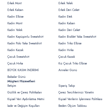
Erkek Mont
Erkek Yelek
Erkek Kaban
Erkek Deri Ceket
Kadın Elbise
Kadın Etek
Kadın Mont
Kadın Kaban
Kadın Yelek
Kadın Deri Ceket
Kadın Kapüşonlu Sweatshirt
Kadın Bisiklet Yaka Sweatshirt
Kadın Polo Yaka Sweatshirt
Kadın Triko Elbise
Kadın Kazak
Kadın Hırka
Çocuk Sweatshirt
Çocuk Kazak
Çocuk Hırka
Kız Çocuk Triko Elbise
BÜYÜK KASIM İNDİRİMİ
Anneler Günü
Babalar Günü
Müşteri Hizmetleri
İletişim
Sipariş Takip
Gizlilik ve Çerez Politikaları
Çerez Tercihlerinizi Yönetin
Kişisel Veri Aydınlatma Metni
Kişisel Verilerin İşlenmesi Politikası
İade ve Değişim Koşulları
Beden Ölçüm Tablosu