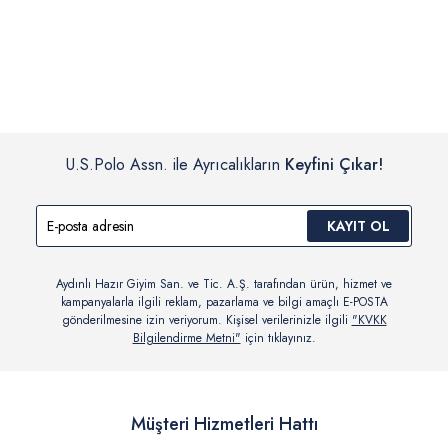
İç giyim, yüzme giyim, çorap gibi hijyenik ürün gruplarında kanun ve
Siparişinizin onaylanmasından sonra “Hesabım” bağlantısı üzerinden
yönetmelik hükümleri gereği değişim/iade yapılamamaktadır.
siparişlerinizi görüntüleyebilir, durumları hakkında bilgi sahibi olabilir
Detaylı Bilgi İçin Tıklayın
ve kargoya verildikten sonra kargo takibi yapabilirsiniz.
U.S.Polo Assn. ile Ayrıcalıkların
Keyfini Çıkar!
KAYIT OL
Aydınlı Hazır Giyim San. ve Tic. A.Ş. tarafından ürün, hizmet ve
kampanyalarla ilgili reklam, pazarlama ve bilgi amaçlı E-POSTA
gönderilmesine izin veriyorum. Kişisel verilerinizle ilgili
"KVKK
Bilgilendirme Metni"
için tıklayınız.
Müşteri Hizmetleri Hattı