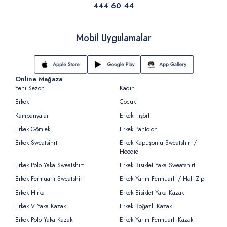
444 60 44
Mobil Uygulamalar
Online Mağaza
Yeni Sezon
Kadın
Erkek
Çocuk
Kampanyalar
Erkek Tişört
Erkek Gömlek
Erkek Pantolon
Erkek Sweatsihrt
Erkek Kapüşonlu Sweatshirt /
Hoodie
Erkek Polo Yaka Sweatshirt
Erkek Bisiklet Yaka Sweatshirt
Erkek Fermuarlı Sweatshirt
Erkek Yarım Fermuarlı / Half Zip
Erkek Hırka
Erkek Bisiklet Yaka Kazak
Erkek V Yaka Kazak
Erkek Boğazlı Kazak
Erkek Polo Yaka Kazak
Erkek Yarım Fermuarlı Kazak