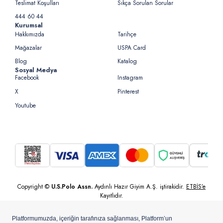
Teslimat Koşulları
Sıkça Sorulan Sorular
444 60 44
Kurumsal
Hakkımızda
Tarihçe
Mağazalar
USPA Card
Blog
Katalog
Sosyal Medya
Facebook
Instagram
X
Pinterest
Youtube
Copyright ©
U.S.Polo Assn.
Aydınlı Hazır Giyim A.Ş. iştirakidir.
ETBİS’e
Kayıtlıdır.