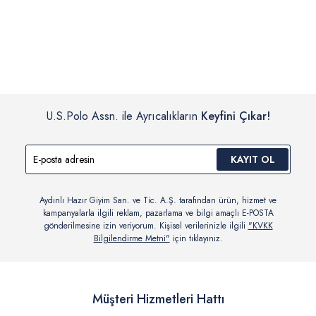
İç giyim, yüzme giyim, çorap gibi hijyenik ürün gruplarında kanun ve
Siparişinizin onaylanmasından sonra “Hesabım” bağlantısı üzerinden
yönetmelik hükümleri gereği değişim/iade yapılamamaktadır.
siparişlerinizi görüntüleyebilir, durumları hakkında bilgi sahibi olabilir
Detaylı Bilgi İçin Tıklayın
ve kargoya verildikten sonra kargo takibi yapabilirsiniz.
U.S.Polo Assn. ile Ayrıcalıkların
Keyfini Çıkar!
KAYIT OL
Aydınlı Hazır Giyim San. ve Tic. A.Ş. tarafından ürün, hizmet ve
kampanyalarla ilgili reklam, pazarlama ve bilgi amaçlı E-POSTA
gönderilmesine izin veriyorum. Kişisel verilerinizle ilgili
"KVKK
Bilgilendirme Metni"
için tıklayınız.
Müşteri Hizmetleri Hattı