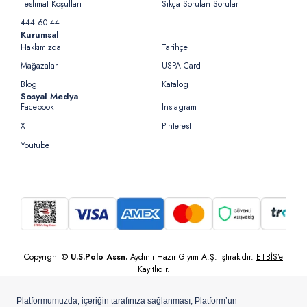
Teslimat Koşulları
Sıkça Sorulan Sorular
444 60 44
Kurumsal
Hakkımızda
Tarihçe
Mağazalar
USPA Card
Blog
Katalog
Sosyal Medya
Facebook
Instagram
X
Pinterest
Youtube
Copyright ©
U.S.Polo Assn.
Aydınlı Hazır Giyim A.Ş. iştirakidir.
ETBİS’e
Kayıtlıdır.