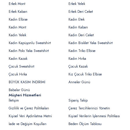
Erkek Mont
Erkek Yelek
Erkek Kaban
Erkek Deri Ceket
Kadın Elbise
Kadın Etek
Kadın Mont
Kadın Kaban
Kadın Yelek
Kadın Deri Ceket
Kadın Kapüşonlu Sweatshirt
Kadın Bisiklet Yaka Sweatshirt
Kadın Polo Yaka Sweatshirt
Kadın Triko Elbise
Kadın Kazak
Kadın Hırka
Çocuk Sweatshirt
Çocuk Kazak
Çocuk Hırka
Kız Çocuk Triko Elbise
BÜYÜK KASIM İNDİRİMİ
Anneler Günü
Babalar Günü
Müşteri Hizmetleri
İletişim
Sipariş Takip
Gizlilik ve Çerez Politikaları
Çerez Tercihlerinizi Yönetin
Kişisel Veri Aydınlatma Metni
Kişisel Verilerin İşlenmesi Politikası
İade ve Değişim Koşulları
Beden Ölçüm Tablosu