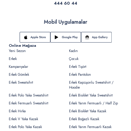
444 60 44
Mobil Uygulamalar
Online Mağaza
Yeni Sezon
Kadın
Erkek
Çocuk
Kampanyalar
Erkek Tişört
Erkek Gömlek
Erkek Pantolon
Erkek Sweatsihrt
Erkek Kapüşonlu Sweatshirt /
Hoodie
Erkek Polo Yaka Sweatshirt
Erkek Bisiklet Yaka Sweatshirt
Erkek Fermuarlı Sweatshirt
Erkek Yarım Fermuarlı / Half Zip
Erkek Hırka
Erkek Bisiklet Yaka Kazak
Erkek V Yaka Kazak
Erkek Boğazlı Kazak
Erkek Polo Yaka Kazak
Erkek Yarım Fermuarlı Kazak