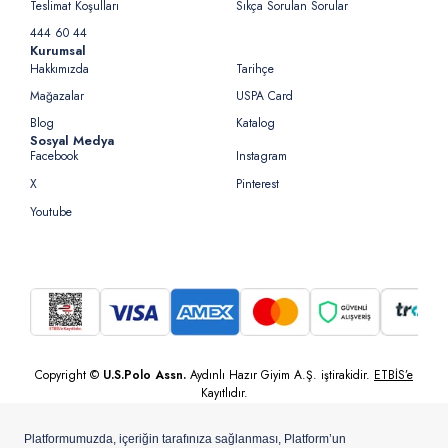
Teslimat Koşulları
Sıkça Sorulan Sorular
444 60 44
Kurumsal
Hakkımızda
Tarihçe
Mağazalar
USPA Card
Blog
Katalog
Sosyal Medya
Facebook
Instagram
X
Pinterest
Youtube
Copyright ©
U.S.Polo Assn.
Aydınlı Hazır Giyim A.Ş. iştirakidir.
ETBİS’e
Kayıtlıdır.