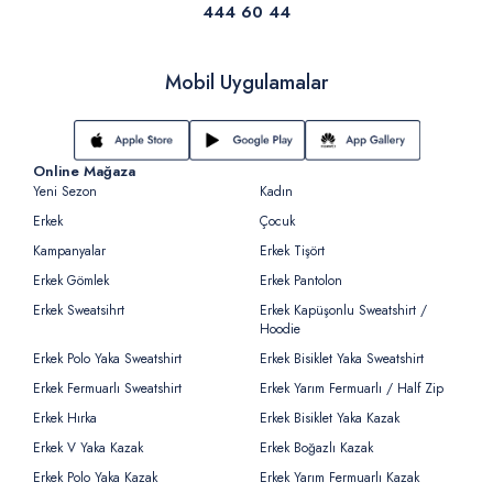
444 60 44
Mobil Uygulamalar
Online Mağaza
Yeni Sezon
Kadın
Erkek
Çocuk
Kampanyalar
Erkek Tişört
Erkek Gömlek
Erkek Pantolon
Erkek Sweatsihrt
Erkek Kapüşonlu Sweatshirt /
Hoodie
Erkek Polo Yaka Sweatshirt
Erkek Bisiklet Yaka Sweatshirt
Erkek Fermuarlı Sweatshirt
Erkek Yarım Fermuarlı / Half Zip
Erkek Hırka
Erkek Bisiklet Yaka Kazak
Erkek V Yaka Kazak
Erkek Boğazlı Kazak
Erkek Polo Yaka Kazak
Erkek Yarım Fermuarlı Kazak