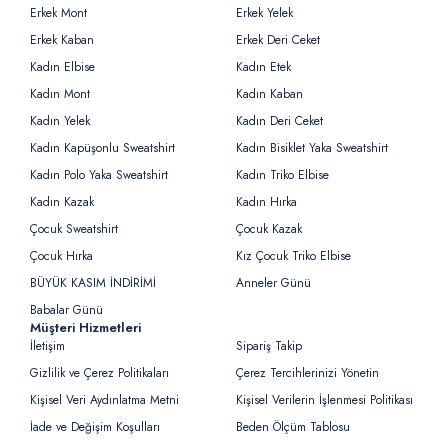
Erkek Mont
Erkek Yelek
Erkek Kaban
Erkek Deri Ceket
Kadın Elbise
Kadın Etek
Kadın Mont
Kadın Kaban
Kadın Yelek
Kadın Deri Ceket
Kadın Kapüşonlu Sweatshirt
Kadın Bisiklet Yaka Sweatshirt
Kadın Polo Yaka Sweatshirt
Kadın Triko Elbise
Kadın Kazak
Kadın Hırka
Çocuk Sweatshirt
Çocuk Kazak
Çocuk Hırka
Kız Çocuk Triko Elbise
BÜYÜK KASIM İNDİRİMİ
Anneler Günü
Babalar Günü
Müşteri Hizmetleri
İletişim
Sipariş Takip
Gizlilik ve Çerez Politikaları
Çerez Tercihlerinizi Yönetin
Kişisel Veri Aydınlatma Metni
Kişisel Verilerin İşlenmesi Politikası
İade ve Değişim Koşulları
Beden Ölçüm Tablosu