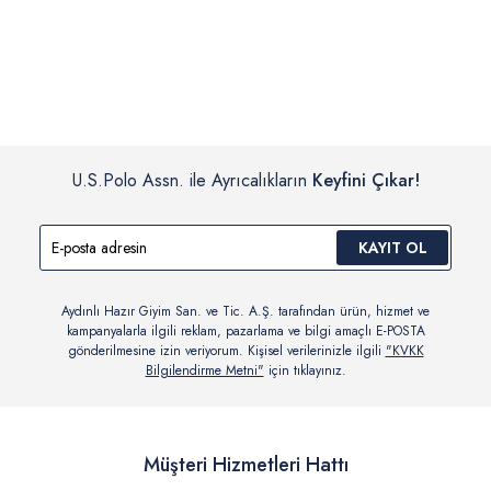
İç giyim, yüzme giyim, çorap gibi hijyenik ürün gruplarında kanun ve
Siparişinizin onaylanmasından sonra “Hesabım” bağlantısı üzerinden
yönetmelik hükümleri gereği değişim/iade yapılamamaktadır.
siparişlerinizi görüntüleyebilir, durumları hakkında bilgi sahibi olabilir
Detaylı Bilgi İçin Tıklayın
ve kargoya verildikten sonra kargo takibi yapabilirsiniz.
U.S.Polo Assn. ile Ayrıcalıkların
Keyfini Çıkar!
KAYIT OL
Aydınlı Hazır Giyim San. ve Tic. A.Ş. tarafından ürün, hizmet ve
kampanyalarla ilgili reklam, pazarlama ve bilgi amaçlı E-POSTA
gönderilmesine izin veriyorum. Kişisel verilerinizle ilgili
"KVKK
Bilgilendirme Metni"
için tıklayınız.
Müşteri Hizmetleri Hattı