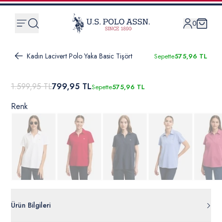
0
Kadın Lacivert Polo Yaka Basic Tişört
Sepette
575,96 TL
1.599,95 TL
799,95 TL
Sepette
575,96 TL
Renk
Ürün Bilgileri