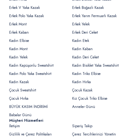
Erkek V Yaka Kazak
Erkek Boğazlı Kazak
Erkek Polo Yaka Kazak
Erkek Yarım Fermuarlı Kazak
Erkek Mont
Erkek Yelek
Erkek Kaban
Erkek Deri Ceket
Kadın Elbise
Kadın Etek
Kadın Mont
Kadın Kaban
Kadın Yelek
Kadın Deri Ceket
Kadın Kapüşonlu Sweatshirt
Kadın Bisiklet Yaka Sweatshirt
Kadın Polo Yaka Sweatshirt
Kadın Triko Elbise
Kadın Kazak
Kadın Hırka
Çocuk Sweatshirt
Çocuk Kazak
Çocuk Hırka
Kız Çocuk Triko Elbise
BÜYÜK KASIM İNDİRİMİ
Anneler Günü
Babalar Günü
Müşteri Hizmetleri
İletişim
Sipariş Takip
Gizlilik ve Çerez Politikaları
Çerez Tercihlerinizi Yönetin