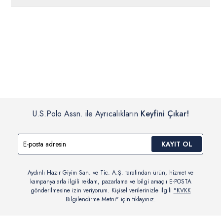
ücretsiz iade
edilebilir.
Siparişleriniz 1-3 iş günü içerisinde kargoya verilecektir. (Pazar
günleri, yoğun kampanya dönemleri ve resmi tatiller hariçtir.)
İç giyim, yüzme giyim, çorap gibi hijyenik ürün gruplarında kanun ve
Siparişinizin onaylanmasından sonra “Hesabım” bağlantısı üzerinden
yönetmelik hükümleri gereği değişim/iade yapılamamaktadır.
siparişlerinizi görüntüleyebilir, durumları hakkında bilgi sahibi olabilir
Detaylı Bilgi İçin Tıklayın
ve kargoya verildikten sonra kargo takibi yapabilirsiniz.
U.S.Polo Assn. ile Ayrıcalıkların
Keyfini Çıkar!
KAYIT OL
Aydınlı Hazır Giyim San. ve Tic. A.Ş. tarafından ürün, hizmet ve
kampanyalarla ilgili reklam, pazarlama ve bilgi amaçlı E-POSTA
gönderilmesine izin veriyorum. Kişisel verilerinizle ilgili
"KVKK
Bilgilendirme Metni"
için tıklayınız.