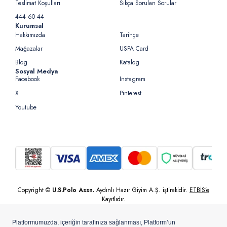
Teslimat Koşulları
Sıkça Sorulan Sorular
444 60 44
Kurumsal
Hakkımızda
Tarihçe
Mağazalar
USPA Card
Blog
Katalog
Sosyal Medya
Facebook
Instagram
X
Pinterest
Youtube
Copyright ©
U.S.Polo Assn.
Aydınlı Hazır Giyim A.Ş. iştirakidir.
ETBİS’e
Kayıtlıdır.