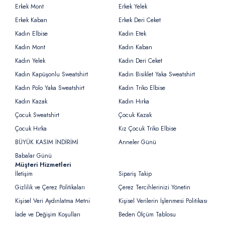
Erkek Mont
Erkek Yelek
Erkek Kaban
Erkek Deri Ceket
Kadın Elbise
Kadın Etek
Kadın Mont
Kadın Kaban
Kadın Yelek
Kadın Deri Ceket
Kadın Kapüşonlu Sweatshirt
Kadın Bisiklet Yaka Sweatshirt
Kadın Polo Yaka Sweatshirt
Kadın Triko Elbise
Kadın Kazak
Kadın Hırka
Çocuk Sweatshirt
Çocuk Kazak
Çocuk Hırka
Kız Çocuk Triko Elbise
BÜYÜK KASIM İNDİRİMİ
Anneler Günü
Babalar Günü
Müşteri Hizmetleri
İletişim
Sipariş Takip
Gizlilik ve Çerez Politikaları
Çerez Tercihlerinizi Yönetin
Kişisel Veri Aydınlatma Metni
Kişisel Verilerin İşlenmesi Politikası
İade ve Değişim Koşulları
Beden Ölçüm Tablosu