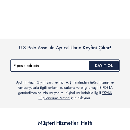
İç giyim, yüzme giyim, çorap gibi hijyenik ürün gruplarında kanun ve
Siparişinizin onaylanmasından sonra “Hesabım” bağlantısı üzerinden
yönetmelik hükümleri gereği değişim/iade yapılamamaktadır.
siparişlerinizi görüntüleyebilir, durumları hakkında bilgi sahibi olabilir
Detaylı Bilgi İçin Tıklayın
ve kargoya verildikten sonra kargo takibi yapabilirsiniz.
U.S.Polo Assn. ile Ayrıcalıkların
Keyfini Çıkar!
KAYIT OL
Aydınlı Hazır Giyim San. ve Tic. A.Ş. tarafından ürün, hizmet ve
kampanyalarla ilgili reklam, pazarlama ve bilgi amaçlı E-POSTA
gönderilmesine izin veriyorum. Kişisel verilerinizle ilgili
"KVKK
Bilgilendirme Metni"
için tıklayınız.
Müşteri Hizmetleri Hattı