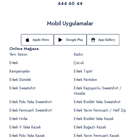
444 60 44
Mobil Uygulamalar
Online Mağaza
Yeni Sezon
Kadın
Erkek
Çocuk
Kampanyalar
Erkek Tişört
Erkek Gömlek
Erkek Pantolon
Erkek Sweatsihrt
Erkek Kapüşonlu Sweatshirt /
Hoodie
Erkek Polo Yaka Sweatshirt
Erkek Bisiklet Yaka Sweatshirt
Erkek Fermuarlı Sweatshirt
Erkek Yarım Fermuarlı / Half Zip
Erkek Hırka
Erkek Bisiklet Yaka Kazak
Erkek V Yaka Kazak
Erkek Boğazlı Kazak
Erkek Polo Yaka Kazak
Erkek Yarım Fermuarlı Kazak