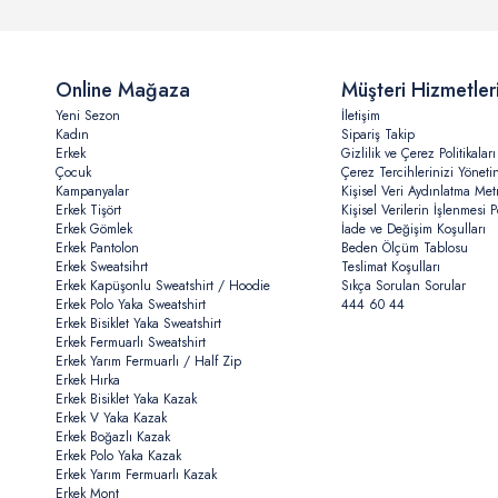
Online Mağaza
Müşteri Hizmetler
Yeni Sezon
İletişim
Kadın
Sipariş Takip
Erkek
Gizlilik ve Çerez Politikaları
Çocuk
Çerez Tercihlerinizi Yöneti
Kampanyalar
Kişisel Veri Aydınlatma Met
Erkek Tişört
Kişisel Verilerin İşlenmesi Po
Erkek Gömlek
İade ve Değişim Koşulları
Erkek Pantolon
Beden Ölçüm Tablosu
Erkek Sweatsihrt
Teslimat Koşulları
Erkek Kapüşonlu Sweatshirt / Hoodie
Sıkça Sorulan Sorular
Erkek Polo Yaka Sweatshirt
444 60 44
Erkek Bisiklet Yaka Sweatshirt
Erkek Fermuarlı Sweatshirt
Erkek Yarım Fermuarlı / Half Zip
Erkek Hırka
Erkek Bisiklet Yaka Kazak
Erkek V Yaka Kazak
Erkek Boğazlı Kazak
Erkek Polo Yaka Kazak
Erkek Yarım Fermuarlı Kazak
Erkek Mont