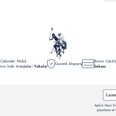
Siparişl
İç giyi
yoğun ka
yönetme
onaylan
Detaylı 
görüntül
verildik
r Cebinde! Mobil
Bonus Card’a
Güvenli Alışveriş
zı İndir Avanjtaları
Yakala!
İmkanı
Aydınlı Hazır Gi
pazarlama ve b