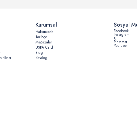
i
Kurumsal
Sosyal M
Facebook
Hakkımızda
Instagram
Tarihçe
X
Pinterest
Mağazalar
Youtube
n
USPA Card
ni
Blog
litikası
Katalog