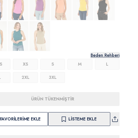
Beden Rehberi
S
XS
S
M
L
L
2XL
3XL
ÜRÜN TÜKENMİŞTİR
FAVORILERIME EKLE
LISTEME EKLE