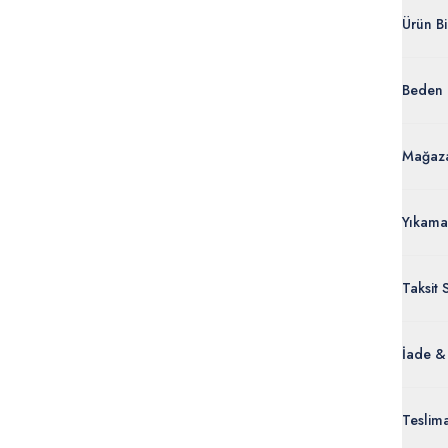
Ürün Bil
G082G
Beden 
%100 
50280
Ürün Bi
Mağaza
Yıkama
Taksit 
İade &
Orijinal
Teslim
ürünle