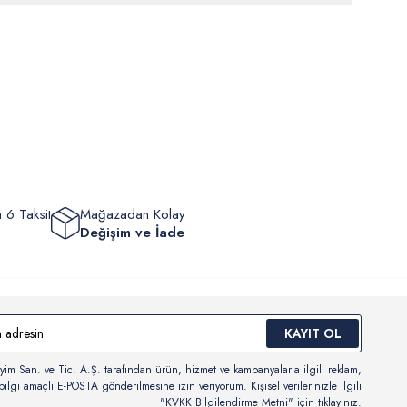
eriniz 1-3 iş günü içerisinde kargoya verilecektir. (Pazar günleri,
m, yüzme giyim, çorap gibi hijyenik ürün gruplarında kanun ve
mpanya dönemleri ve resmi tatiller hariçtir.) Siparişinizin
lik hükümleri gereği değişim/iade yapılamamaktadır.
masından sonra “Hesabım” bağlantısı üzerinden siparişlerinizi
Bilgi İçin Tıklayın
eyebilir, durumları hakkında bilgi sahibi olabilir ve kargoya
ten sonra kargo takibi yapabilirsiniz.
 6 Taksit
Mağazadan Kolay
Değişim ve İade
KAYIT OL
yim San. ve Tic. A.Ş. tarafından ürün, hizmet ve kampanyalarla ilgili reklam,
ilgi amaçlı E-POSTA gönderilmesine izin veriyorum. Kişisel verilerinizle ilgili
"KVKK Bilgilendirme Metni"
için tıklayınız.