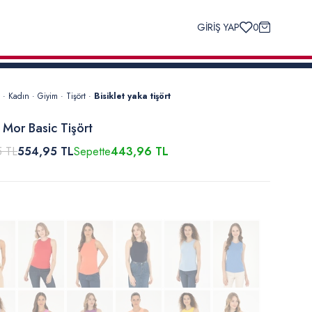
GİRİŞ YAP
0
·
Kadın
·
Giyim
·
Tişört
·
Bisiklet yaka tişört
 Mor Basic Tişört
5 TL
554,95 TL
Sepette
443,96 TL