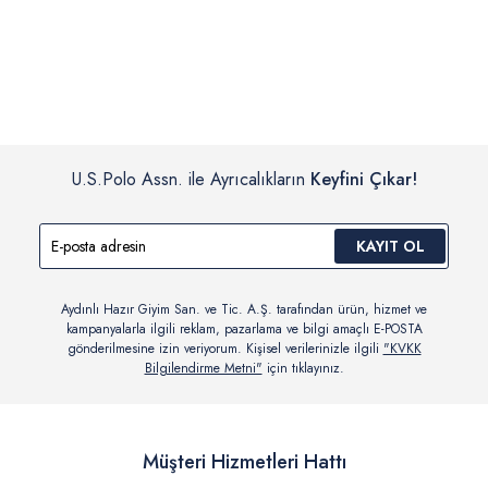
İç giyim, yüzme giyim, çorap gibi hijyenik ürün gruplarında kanun ve
Siparişinizin onaylanmasından sonra “Hesabım” bağlantısı üzerinden
yönetmelik hükümleri gereği değişim/iade yapılamamaktadır.
siparişlerinizi görüntüleyebilir, durumları hakkında bilgi sahibi olabilir
Detaylı Bilgi İçin Tıklayın
ve kargoya verildikten sonra kargo takibi yapabilirsiniz.
U.S.Polo Assn. ile Ayrıcalıkların
Keyfini Çıkar!
KAYIT OL
Aydınlı Hazır Giyim San. ve Tic. A.Ş. tarafından ürün, hizmet ve
kampanyalarla ilgili reklam, pazarlama ve bilgi amaçlı E-POSTA
gönderilmesine izin veriyorum. Kişisel verilerinizle ilgili
"KVKK
Bilgilendirme Metni"
için tıklayınız.
Müşteri Hizmetleri Hattı