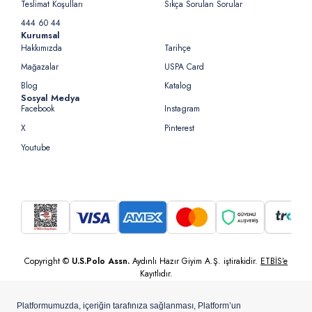
Teslimat Koşulları
Sıkça Sorulan Sorular
444 60 44
Kurumsal
Hakkımızda
Tarihçe
Mağazalar
USPA Card
Blog
Katalog
Sosyal Medya
Facebook
Instagram
X
Pinterest
Youtube
Copyright ©
U.S.Polo Assn.
Aydınlı Hazır Giyim A.Ş. iştirakidir.
ETBİS’e
Kayıtlıdır.