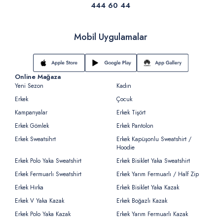
444 60 44
Mobil Uygulamalar
Online Mağaza
Yeni Sezon
Kadın
Erkek
Çocuk
Kampanyalar
Erkek Tişört
Erkek Gömlek
Erkek Pantolon
Erkek Sweatsihrt
Erkek Kapüşonlu Sweatshirt /
Hoodie
Erkek Polo Yaka Sweatshirt
Erkek Bisiklet Yaka Sweatshirt
Erkek Fermuarlı Sweatshirt
Erkek Yarım Fermuarlı / Half Zip
Erkek Hırka
Erkek Bisiklet Yaka Kazak
Erkek V Yaka Kazak
Erkek Boğazlı Kazak
Erkek Polo Yaka Kazak
Erkek Yarım Fermuarlı Kazak