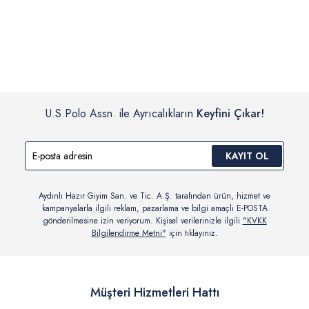
İç giyim, yüzme giyim, çorap gibi hijyenik ürün gruplarında kanun ve
Siparişinizin onaylanmasından sonra “Hesabım” bağlantısı üzerinden
yönetmelik hükümleri gereği değişim/iade yapılamamaktadır.
siparişlerinizi görüntüleyebilir, durumları hakkında bilgi sahibi olabilir
Detaylı Bilgi İçin Tıklayın
ve kargoya verildikten sonra kargo takibi yapabilirsiniz.
U.S.Polo Assn. ile Ayrıcalıkların
Keyfini Çıkar!
KAYIT OL
Aydınlı Hazır Giyim San. ve Tic. A.Ş. tarafından ürün, hizmet ve
kampanyalarla ilgili reklam, pazarlama ve bilgi amaçlı E-POSTA
gönderilmesine izin veriyorum. Kişisel verilerinizle ilgili
"KVKK
Bilgilendirme Metni"
için tıklayınız.
Müşteri Hizmetleri Hattı