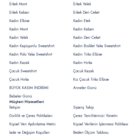
Erkek Mont
Erkek Yelek
Erkek Kaban
Erkek Deri Ceket
Kadın Elbise
Kadın Etek
Kadın Mont
Kadın Kaban
Kadın Yelek
Kadın Deri Ceket
Kadın Kapüşonlu Sweatshirt
Kadın Bisiklet Yaka Sweatshirt
Kadın Polo Yaka Sweatshirt
Kadın Triko Elbise
Kadın Kazak
Kadın Hırka
Çocuk Sweatshirt
Çocuk Kazak
Çocuk Hırka
Kız Çocuk Triko Elbise
BÜYÜK KASIM İNDİRİMİ
Anneler Günü
Babalar Günü
Müşteri Hizmetleri
İletişim
Sipariş Takip
Gizlilik ve Çerez Politikaları
Çerez Tercihlerinizi Yönetin
Kişisel Veri Aydınlatma Metni
Kişisel Verilerin İşlenmesi Politikası
İade ve Değişim Koşulları
Beden Ölçüm Tablosu