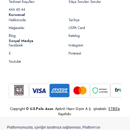
Teslimat Koşulları
Sıkça Sorulan Sorular
444 60 44
Kurumsal
Hakkımızda
Tarihçe
Mağazalar
USPA Card
Blog
Katalog
Sosyal Medya
Facebook
Instagram
X
Pinterest
Youtube
Copyright ©
U.S.Polo Assn.
Aydınlı Hazır Giyim A.Ş. iştirakidir.
ETBİS’e
Kayıtlıdır.