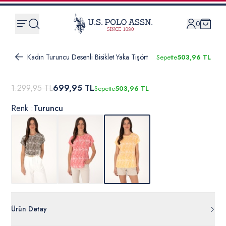
0
Kadın Turuncu Desenli Bisiklet Yaka Tişört
Sepette
503,96 TL
1.299,95 TL
699,95 TL
Sepette
503,96 TL
Renk :
Turuncu
Ürün Detay