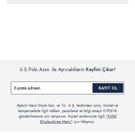
ücretsiz iade
edilebilir.
Siparişleriniz 1-3 iş günü içerisinde kargoya verilecektir. (Pazar
günleri, yoğun kampanya dönemleri ve resmi tatiller hariçtir.)
İç giyim, yüzme giyim, çorap gibi hijyenik ürün gruplarında kanun ve
Siparişinizin onaylanmasından sonra “Hesabım” bağlantısı üzerinden
yönetmelik hükümleri gereği değişim/iade yapılamamaktadır.
siparişlerinizi görüntüleyebilir, durumları hakkında bilgi sahibi olabilir
Detaylı Bilgi İçin Tıklayın
ve kargoya verildikten sonra kargo takibi yapabilirsiniz.
U.S.Polo Assn. ile Ayrıcalıkların
Keyfini Çıkar!
KAYIT OL
Aydınlı Hazır Giyim San. ve Tic. A.Ş. tarafından ürün, hizmet ve
kampanyalarla ilgili reklam, pazarlama ve bilgi amaçlı E-POSTA
gönderilmesine izin veriyorum. Kişisel verilerinizle ilgili
"KVKK
Bilgilendirme Metni"
için tıklayınız.