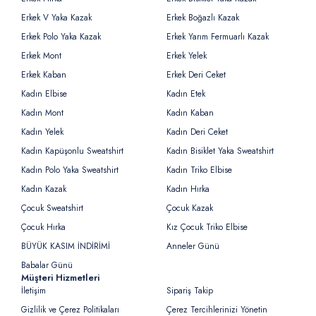
Erkek V Yaka Kazak
Erkek Boğazlı Kazak
Erkek Polo Yaka Kazak
Erkek Yarım Fermuarlı Kazak
Erkek Mont
Erkek Yelek
Erkek Kaban
Erkek Deri Ceket
Kadın Elbise
Kadın Etek
Kadın Mont
Kadın Kaban
Kadın Yelek
Kadın Deri Ceket
Kadın Kapüşonlu Sweatshirt
Kadın Bisiklet Yaka Sweatshirt
Kadın Polo Yaka Sweatshirt
Kadın Triko Elbise
Kadın Kazak
Kadın Hırka
Çocuk Sweatshirt
Çocuk Kazak
Çocuk Hırka
Kız Çocuk Triko Elbise
BÜYÜK KASIM İNDİRİMİ
Anneler Günü
Babalar Günü
Müşteri Hizmetleri
İletişim
Sipariş Takip
Gizlilik ve Çerez Politikaları
Çerez Tercihlerinizi Yönetin