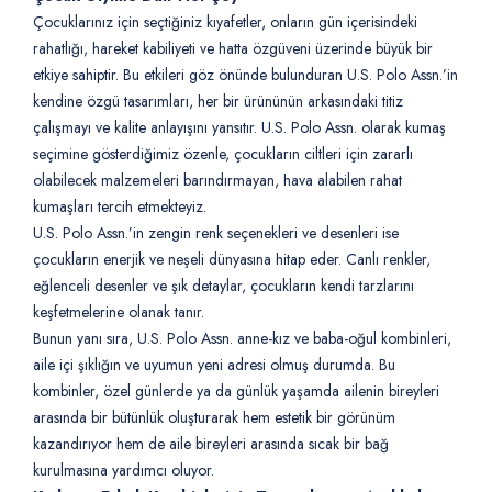
Çocuklarınız için seçtiğiniz kıyafetler, onların gün içerisindeki
rahatlığı, hareket kabiliyeti ve hatta özgüveni üzerinde büyük bir
etkiye sahiptir. Bu etkileri göz önünde bulunduran U.S. Polo Assn.’in
kendine özgü tasarımları, her bir ürününün arkasındaki titiz
çalışmayı ve kalite anlayışını yansıtır. U.S. Polo Assn. olarak kumaş
seçimine gösterdiğimiz özenle, çocukların ciltleri için zararlı
olabilecek malzemeleri barındırmayan, hava alabilen rahat
kumaşları tercih etmekteyiz.
U.S. Polo Assn.’in zengin renk seçenekleri ve desenleri ise
çocukların enerjik ve neşeli dünyasına hitap eder. Canlı renkler,
eğlenceli desenler ve şık detaylar, çocukların kendi tarzlarını
keşfetmelerine olanak tanır.
Bunun yanı sıra, U.S. Polo Assn. anne-kız ve baba-oğul kombinleri,
aile içi şıklığın ve uyumun yeni adresi olmuş durumda. Bu
kombinler, özel günlerde ya da günlük yaşamda ailenin bireyleri
arasında bir bütünlük oluşturarak hem estetik bir görünüm
kazandırıyor hem de aile bireyleri arasında sıcak bir bağ
kurulmasına yardımcı oluyor.