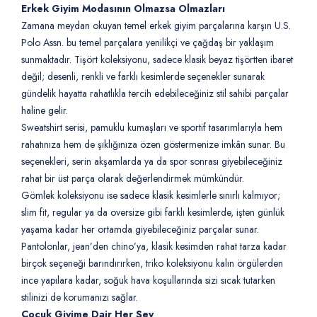
Erkek Giyim Modasının Olmazsa Olmazları
Zamana meydan okuyan temel erkek giyim parçalarına karşın U.S.
Polo Assn. bu temel parçalara yenilikçi ve çağdaş bir yaklaşım
sunmaktadır. Tişört koleksiyonu, sadece klasik beyaz tişörtten ibaret
değil; desenli, renkli ve farklı kesimlerde seçenekler sunarak
gündelik hayatta rahatlıkla tercih edebileceğiniz stil sahibi parçalar
haline gelir.
Sweatshirt serisi, pamuklu kumaşları ve sportif tasarımlarıyla hem
rahatınıza hem de şıklığınıza özen göstermenize imkân sunar. Bu
seçenekleri, serin akşamlarda ya da spor sonrası giyebileceğiniz
rahat bir üst parça olarak değerlendirmek mümkündür.
Gömlek koleksiyonu ise sadece klasik kesimlerle sınırlı kalmıyor;
slim fit, regular ya da oversize gibi farklı kesimlerde, işten günlük
yaşama kadar her ortamda giyebileceğiniz parçalar sunar.
Pantolonlar, jean’den chino’ya, klasik kesimden rahat tarza kadar
birçok seçeneği barındırırken, triko koleksiyonu kalın örgülerden
ince yapılara kadar, soğuk hava koşullarında sizi sıcak tutarken
stilinizi de korumanızı sağlar.
Çocuk Giyime Dair Her Şey