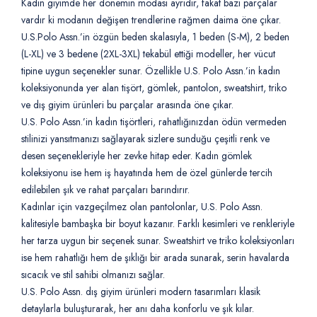
Kadın giyimde her dönemin modası ayrıdır, fakat bazı parçalar
vardır ki modanın değişen trendlerine rağmen daima öne çıkar.
U.S.Polo Assn.’in özgün beden skalasıyla, 1 beden (S-M), 2 beden
(L-XL) ve 3 bedene (2XL-3XL) tekabül ettiği modeller, her vücut
tipine uygun seçenekler sunar. Özellikle U.S. Polo Assn.’in kadın
koleksiyonunda yer alan tişört, gömlek, pantolon, sweatshirt, triko
ve dış giyim ürünleri bu parçalar arasında öne çıkar.
U.S. Polo Assn.’in kadın tişörtleri, rahatlığınızdan ödün vermeden
stilinizi yansıtmanızı sağlayarak sizlere sunduğu çeşitli renk ve
desen seçenekleriyle her zevke hitap eder. Kadın gömlek
koleksiyonu ise hem iş hayatında hem de özel günlerde tercih
edilebilen şık ve rahat parçaları barındırır.
Kadınlar için vazgeçilmez olan pantolonlar, U.S. Polo Assn.
kalitesiyle bambaşka bir boyut kazanır. Farklı kesimleri ve renkleriyle
her tarza uygun bir seçenek sunar. Sweatshirt ve triko koleksiyonları
ise hem rahatlığı hem de şıklığı bir arada sunarak, serin havalarda
sıcacık ve stil sahibi olmanızı sağlar.
U.S. Polo Assn. dış giyim ürünleri modern tasarımları klasik
detaylarla buluşturarak, her anı daha konforlu ve şık kılar.