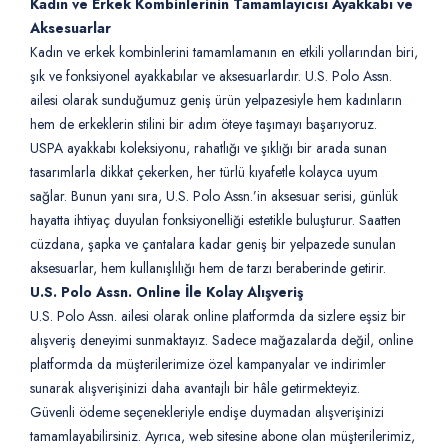
Kadın ve Erkek Kombinlerinin Tamamlayıcısı Ayakkabı ve
Aksesuarlar
Kadın ve erkek kombinlerini tamamlamanın en etkili yollarından biri,
şık ve fonksiyonel ayakkabılar ve aksesuarlardır. U.S. Polo Assn.
ailesi olarak sunduğumuz geniş ürün yelpazesiyle hem kadınların
hem de erkeklerin stilini bir adım öteye taşımayı başarıyoruz.
USPA ayakkabı koleksiyonu, rahatlığı ve şıklığı bir arada sunan
tasarımlarla dikkat çekerken, her türlü kıyafetle kolayca uyum
sağlar. Bunun yanı sıra, U.S. Polo Assn.’in aksesuar serisi, günlük
hayatta ihtiyaç duyulan fonksiyonelliği estetikle buluşturur. Saatten
cüzdana, şapka ve çantalara kadar geniş bir yelpazede sunulan
aksesuarlar, hem kullanışlılığı hem de tarzı beraberinde getirir.
U.S. Polo Assn. Online İle Kolay Alışveriş
U.S. Polo Assn. ailesi olarak online platformda da sizlere eşsiz bir
alışveriş deneyimi sunmaktayız. Sadece mağazalarda değil, online
platformda da müşterilerimize özel kampanyalar ve indirimler
sunarak alışverişinizi daha avantajlı bir hâle getirmekteyiz.
Güvenli ödeme seçenekleriyle endişe duymadan alışverişinizi
tamamlayabilirsiniz. Ayrıca, web sitesine abone olan müşterilerimiz,