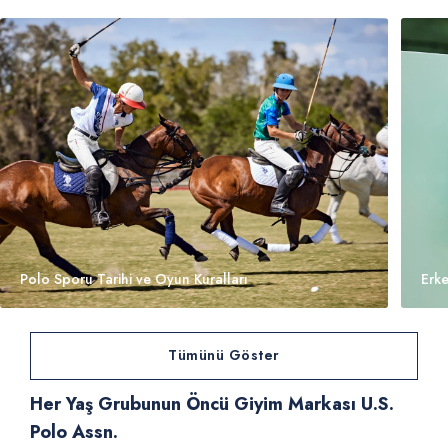
Polo Sporu Tarihi ve Oyun Kuralları
Erke
Tümünü Göster
Her Yaş Grubunun Öncü Giyim Markası U.S.
Polo Assn.