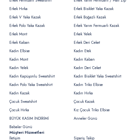
Erkek Fermuarlı Sweatshirt
Erkek Yarım Fermuarlı / Half Zip
Erkek Hırka
Erkek Bisiklet Yaka Kazak
Erkek V Yaka Kazak
Erkek Boğazlı Kazak
Erkek Polo Yaka Kazak
Erkek Yarım Fermuarlı Kazak
Erkek Mont
Erkek Yelek
Erkek Kaban
Erkek Deri Ceket
Kadın Elbise
Kadın Etek
Kadın Mont
Kadın Kaban
Kadın Yelek
Kadın Deri Ceket
Kadın Kapüşonlu Sweatshirt
Kadın Bisiklet Yaka Sweatshirt
Kadın Polo Yaka Sweatshirt
Kadın Triko Elbise
Kadın Kazak
Kadın Hırka
Çocuk Sweatshirt
Çocuk Kazak
Çocuk Hırka
Kız Çocuk Triko Elbise
BÜYÜK KASIM İNDİRİMİ
Anneler Günü
Babalar Günü
Müşteri Hizmetleri
İletişim
Sipariş Takip