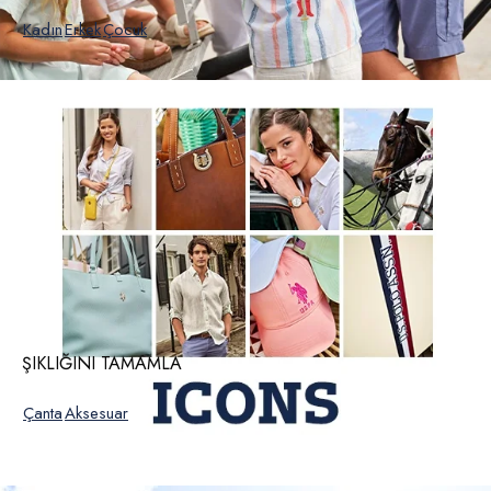
Kadın
Erkek
Çocuk
ŞIKLIĞINI TAMAMLA
Çanta
Aksesuar