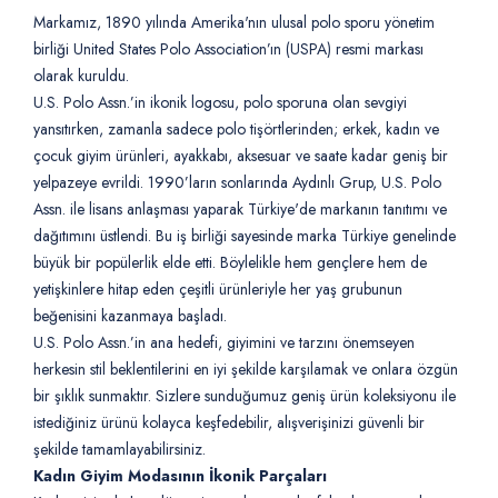
Markamız, 1890 yılında Amerika'nın ulusal polo sporu yönetim
birliği United States Polo Association’ın (USPA) resmi markası
olarak kuruldu.
U.S. Polo Assn.’in ikonik logosu, polo sporuna olan sevgiyi
yansıtırken, zamanla sadece polo tişörtlerinden; erkek, kadın ve
çocuk giyim ürünleri, ayakkabı, aksesuar ve saate kadar geniş bir
yelpazeye evrildi. 1990’ların sonlarında Aydınlı Grup, U.S. Polo
Assn. ile lisans anlaşması yaparak Türkiye'de markanın tanıtımı ve
dağıtımını üstlendi. Bu iş birliği sayesinde marka Türkiye genelinde
büyük bir popülerlik elde etti. Böylelikle hem gençlere hem de
yetişkinlere hitap eden çeşitli ürünleriyle her yaş grubunun
beğenisini kazanmaya başladı.
U.S. Polo Assn.’in ana hedefi, giyimini ve tarzını önemseyen
herkesin stil beklentilerini en iyi şekilde karşılamak ve onlara özgün
bir şıklık sunmaktır. Sizlere sunduğumuz geniş ürün koleksiyonu ile
istediğiniz ürünü kolayca keşfedebilir, alışverişinizi güvenli bir
şekilde tamamlayabilirsiniz.
Kadın Giyim Modasının İkonik Parçaları