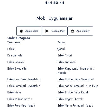
444 60 44
Mobil Uygulamalar
Online Mağaza
Yeni Sezon
Kadın
Erkek
Çocuk
Kampanyalar
Erkek Tişört
Erkek Gömlek
Erkek Pantolon
Erkek Sweatsihrt
Erkek Kapüşonlu Sweatshirt /
Hoodie
Erkek Polo Yaka Sweatshirt
Erkek Bisiklet Yaka Sweatshirt
Erkek Fermuarlı Sweatshirt
Erkek Yarım Fermuarlı / Half Zip
Erkek Hırka
Erkek Bisiklet Yaka Kazak
Erkek V Yaka Kazak
Erkek Boğazlı Kazak
Erkek Polo Yaka Kazak
Erkek Yarım Fermuarlı Kazak