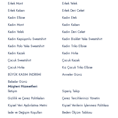
Erkek Mont
Erkek Yelek
Erkek Kaban
Erkek Deri Ceket
Kadın Elbise
Kadın Etek
Kadın Mont
Kadın Kaban
Kadın Yelek
Kadın Deri Ceket
Kadın Kapüşonlu Sweatshirt
Kadın Bisiklet Yaka Sweatshirt
Kadın Polo Yaka Sweatshirt
Kadın Triko Elbise
Kadın Kazak
Kadın Hırka
Çocuk Sweatshirt
Çocuk Kazak
Çocuk Hırka
Kız Çocuk Triko Elbise
BÜYÜK KASIM İNDİRİMİ
Anneler Günü
Babalar Günü
Müşteri Hizmetleri
İletişim
Sipariş Takip
Gizlilik ve Çerez Politikaları
Çerez Tercihlerinizi Yönetin
Kişisel Veri Aydınlatma Metni
Kişisel Verilerin İşlenmesi Politikası
İade ve Değişim Koşulları
Beden Ölçüm Tablosu