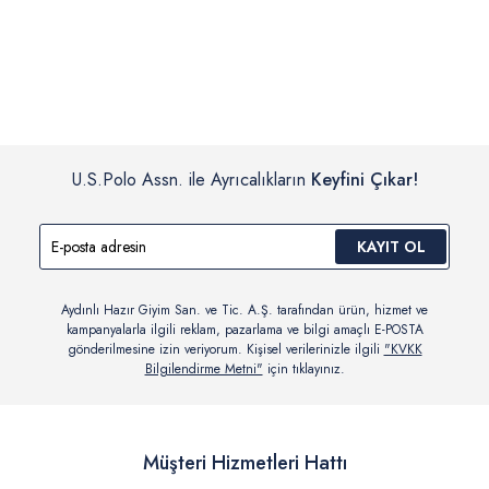
İç giyim, yüzme giyim, çorap gibi hijyenik ürün gruplarında kanun ve
Siparişinizin onaylanmasından sonra “Hesabım” bağlantısı üzerinden
yönetmelik hükümleri gereği değişim/iade yapılamamaktadır.
siparişlerinizi görüntüleyebilir, durumları hakkında bilgi sahibi olabilir
Detaylı Bilgi İçin Tıklayın
ve kargoya verildikten sonra kargo takibi yapabilirsiniz.
U.S.Polo Assn. ile Ayrıcalıkların
Keyfini Çıkar!
KAYIT OL
Aydınlı Hazır Giyim San. ve Tic. A.Ş. tarafından ürün, hizmet ve
kampanyalarla ilgili reklam, pazarlama ve bilgi amaçlı E-POSTA
gönderilmesine izin veriyorum. Kişisel verilerinizle ilgili
"KVKK
Bilgilendirme Metni"
için tıklayınız.
Müşteri Hizmetleri Hattı