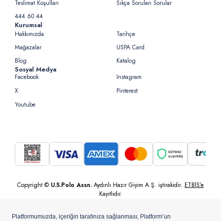
Teslimat Koşulları
Sıkça Sorulan Sorular
444 60 44
Kurumsal
Hakkımızda
Tarihçe
Mağazalar
USPA Card
Blog
Katalog
Sosyal Medya
Facebook
Instagram
X
Pinterest
Youtube
Copyright ©
U.S.Polo Assn.
Aydınlı Hazır Giyim A.Ş. iştirakidir.
ETBİS’e
Kayıtlıdır.