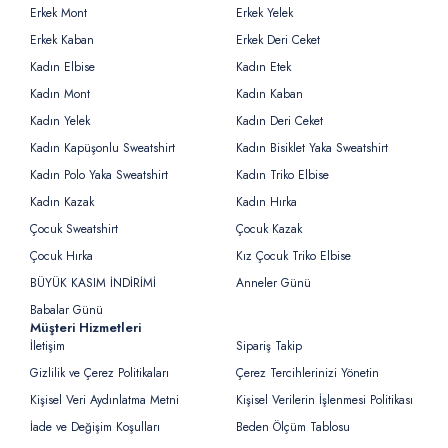
Erkek Mont
Erkek Yelek
Erkek Kaban
Erkek Deri Ceket
Kadın Elbise
Kadın Etek
Kadın Mont
Kadın Kaban
Kadın Yelek
Kadın Deri Ceket
Kadın Kapüşonlu Sweatshirt
Kadın Bisiklet Yaka Sweatshirt
Kadın Polo Yaka Sweatshirt
Kadın Triko Elbise
Kadın Kazak
Kadın Hırka
Çocuk Sweatshirt
Çocuk Kazak
Çocuk Hırka
Kız Çocuk Triko Elbise
BÜYÜK KASIM İNDİRİMİ
Anneler Günü
Babalar Günü
Müşteri Hizmetleri
İletişim
Sipariş Takip
Gizlilik ve Çerez Politikaları
Çerez Tercihlerinizi Yönetin
Kişisel Veri Aydınlatma Metni
Kişisel Verilerin İşlenmesi Politikası
İade ve Değişim Koşulları
Beden Ölçüm Tablosu