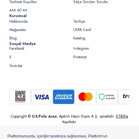
Teslimat Koşulları
Sıkça Sorulan Sorular
444 60 44
Kurumsal
Hakkımızda
Tarihçe
Mağazalar
USPA Card
Blog
Katalog
Sosyal Medya
Facebook
Instagram
X
Pinterest
Youtube
Copyright ©
U.S.Polo Assn.
Aydınlı Hazır Giyim A.Ş. iştirakidir.
ETBİS’e
Kayıtlıdır.