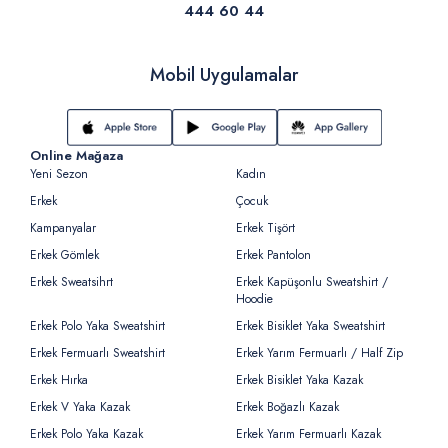
444 60 44
Mobil Uygulamalar
Online Mağaza
Yeni Sezon
Kadın
Erkek
Çocuk
Kampanyalar
Erkek Tişört
Erkek Gömlek
Erkek Pantolon
Erkek Sweatsihrt
Erkek Kapüşonlu Sweatshirt /
Hoodie
Erkek Polo Yaka Sweatshirt
Erkek Bisiklet Yaka Sweatshirt
Erkek Fermuarlı Sweatshirt
Erkek Yarım Fermuarlı / Half Zip
Erkek Hırka
Erkek Bisiklet Yaka Kazak
Erkek V Yaka Kazak
Erkek Boğazlı Kazak
Erkek Polo Yaka Kazak
Erkek Yarım Fermuarlı Kazak