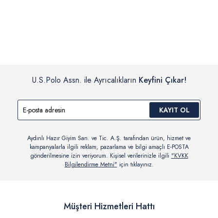
İç giyim, yüzme giyim, çorap gibi hijyenik ürün gruplarında kanun ve
Siparişinizin onaylanmasından sonra “Hesabım” bağlantısı üzerinden
yönetmelik hükümleri gereği değişim/iade yapılamamaktadır.
siparişlerinizi görüntüleyebilir, durumları hakkında bilgi sahibi olabilir
Detaylı Bilgi İçin Tıklayın
ve kargoya verildikten sonra kargo takibi yapabilirsiniz.
U.S.Polo Assn. ile Ayrıcalıkların
Keyfini Çıkar!
KAYIT OL
Aydınlı Hazır Giyim San. ve Tic. A.Ş. tarafından ürün, hizmet ve
kampanyalarla ilgili reklam, pazarlama ve bilgi amaçlı E-POSTA
gönderilmesine izin veriyorum. Kişisel verilerinizle ilgili
"KVKK
Bilgilendirme Metni"
için tıklayınız.
Müşteri Hizmetleri Hattı