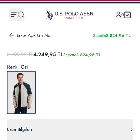
0
Erkek Açık Gri Mont
Sepette
3.824,96 TL
8.499,95 TL
4.249,95 TL
Sepette
3.824,96 TL
Renk :
Gri
Ürün Bilgileri