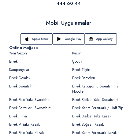
444 60 44
Mobil Uygulamalar
Online Mağaza
Yeni Sezon
Kadın
Erkek
Çocuk
Kampanyalar
Erkek Tişört
Erkek Gömlek
Erkek Pantolon
Erkek Sweatsihrt
Erkek Kapüşonlu Sweatshirt /
Hoodie
Erkek Polo Yaka Sweatshirt
Erkek Bisiklet Yaka Sweatshirt
Erkek Fermuarlı Sweatshirt
Erkek Yarım Fermuarlı / Half Zip
Erkek Hırka
Erkek Bisiklet Yaka Kazak
Erkek V Yaka Kazak
Erkek Boğazlı Kazak
Erkek Polo Yaka Kazak
Erkek Yarım Fermuarlı Kazak