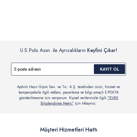
İç giyim, yüzme giyim, çorap gibi hijyenik ürün gruplarında kanun ve
Siparişinizin onaylanmasından sonra “Hesabım” bağlantısı üzerinden
yönetmelik hükümleri gereği değişim/iade yapılamamaktadır.
siparişlerinizi görüntüleyebilir, durumları hakkında bilgi sahibi olabilir
Detaylı Bilgi İçin Tıklayın
ve kargoya verildikten sonra kargo takibi yapabilirsiniz.
U.S.Polo Assn. ile Ayrıcalıkların
Keyfini Çıkar!
KAYIT OL
Aydınlı Hazır Giyim San. ve Tic. A.Ş. tarafından ürün, hizmet ve
kampanyalarla ilgili reklam, pazarlama ve bilgi amaçlı E-POSTA
gönderilmesine izin veriyorum. Kişisel verilerinizle ilgili
"KVKK
Bilgilendirme Metni"
için tıklayınız.
Müşteri Hizmetleri Hattı