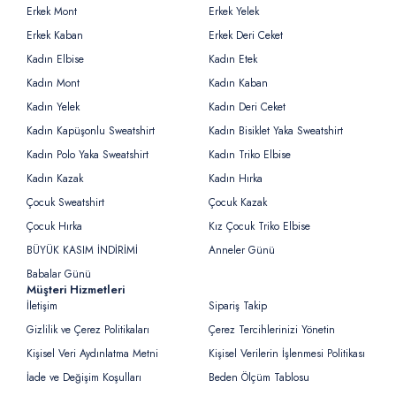
Erkek Mont
Erkek Yelek
Erkek Kaban
Erkek Deri Ceket
Kadın Elbise
Kadın Etek
Kadın Mont
Kadın Kaban
Kadın Yelek
Kadın Deri Ceket
Kadın Kapüşonlu Sweatshirt
Kadın Bisiklet Yaka Sweatshirt
Kadın Polo Yaka Sweatshirt
Kadın Triko Elbise
Kadın Kazak
Kadın Hırka
Çocuk Sweatshirt
Çocuk Kazak
Çocuk Hırka
Kız Çocuk Triko Elbise
BÜYÜK KASIM İNDİRİMİ
Anneler Günü
Babalar Günü
Müşteri Hizmetleri
İletişim
Sipariş Takip
Gizlilik ve Çerez Politikaları
Çerez Tercihlerinizi Yönetin
Kişisel Veri Aydınlatma Metni
Kişisel Verilerin İşlenmesi Politikası
İade ve Değişim Koşulları
Beden Ölçüm Tablosu