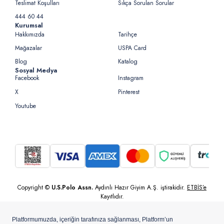
Teslimat Koşulları
Sıkça Sorulan Sorular
444 60 44
Kurumsal
Hakkımızda
Tarihçe
Mağazalar
USPA Card
Blog
Katalog
Sosyal Medya
Facebook
Instagram
X
Pinterest
Youtube
Copyright ©
U.S.Polo Assn.
Aydınlı Hazır Giyim A.Ş. iştirakidir.
ETBİS’e
Kayıtlıdır.