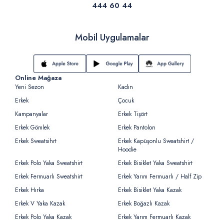
444 60 44
Mobil Uygulamalar
Online Mağaza
Yeni Sezon
Kadın
Erkek
Çocuk
Kampanyalar
Erkek Tişört
Erkek Gömlek
Erkek Pantolon
Erkek Sweatsihrt
Erkek Kapüşonlu Sweatshirt /
Hoodie
Erkek Polo Yaka Sweatshirt
Erkek Bisiklet Yaka Sweatshirt
Erkek Fermuarlı Sweatshirt
Erkek Yarım Fermuarlı / Half Zip
Erkek Hırka
Erkek Bisiklet Yaka Kazak
Erkek V Yaka Kazak
Erkek Boğazlı Kazak
Erkek Polo Yaka Kazak
Erkek Yarım Fermuarlı Kazak