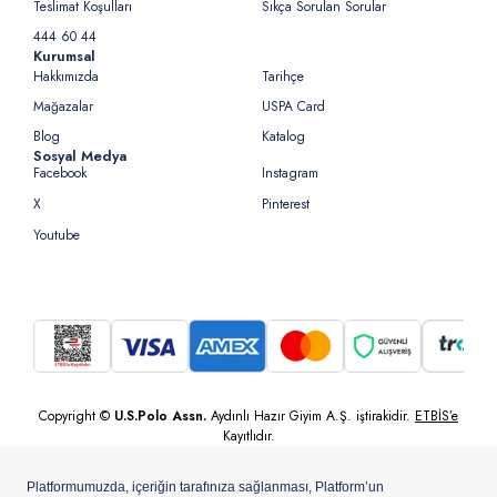
Teslimat Koşulları
Sıkça Sorulan Sorular
444 60 44
Kurumsal
Hakkımızda
Tarihçe
Mağazalar
USPA Card
Blog
Katalog
Sosyal Medya
Facebook
Instagram
X
Pinterest
Youtube
Copyright ©
U.S.Polo Assn.
Aydınlı Hazır Giyim A.Ş. iştirakidir.
ETBİS’e
Kayıtlıdır.