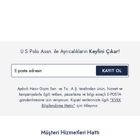
İç giyim, yüzme giyim, çorap gibi hijyenik ürün gruplarında kanun ve
Siparişinizin onaylanmasından sonra “Hesabım” bağlantısı üzerinden
yönetmelik hükümleri gereği değişim/iade yapılamamaktadır.
siparişlerinizi görüntüleyebilir, durumları hakkında bilgi sahibi olabilir
Detaylı Bilgi İçin Tıklayın
ve kargoya verildikten sonra kargo takibi yapabilirsiniz.
U.S.Polo Assn. ile Ayrıcalıkların
Keyfini Çıkar!
KAYIT OL
Aydınlı Hazır Giyim San. ve Tic. A.Ş. tarafından ürün, hizmet ve
kampanyalarla ilgili reklam, pazarlama ve bilgi amaçlı E-POSTA
gönderilmesine izin veriyorum. Kişisel verilerinizle ilgili
"KVKK
Bilgilendirme Metni"
için tıklayınız.
Müşteri Hizmetleri Hattı