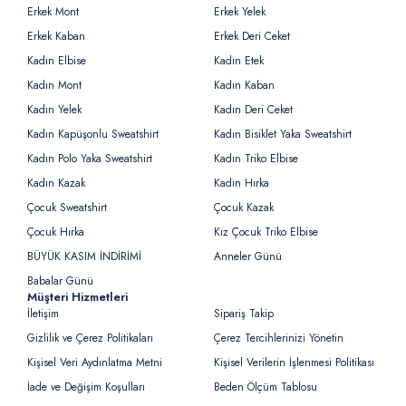
Erkek Mont
Erkek Yelek
Erkek Kaban
Erkek Deri Ceket
Kadın Elbise
Kadın Etek
Kadın Mont
Kadın Kaban
Kadın Yelek
Kadın Deri Ceket
Kadın Kapüşonlu Sweatshirt
Kadın Bisiklet Yaka Sweatshirt
Kadın Polo Yaka Sweatshirt
Kadın Triko Elbise
Kadın Kazak
Kadın Hırka
Çocuk Sweatshirt
Çocuk Kazak
Çocuk Hırka
Kız Çocuk Triko Elbise
BÜYÜK KASIM İNDİRİMİ
Anneler Günü
Babalar Günü
Müşteri Hizmetleri
İletişim
Sipariş Takip
Gizlilik ve Çerez Politikaları
Çerez Tercihlerinizi Yönetin
Kişisel Veri Aydınlatma Metni
Kişisel Verilerin İşlenmesi Politikası
İade ve Değişim Koşulları
Beden Ölçüm Tablosu