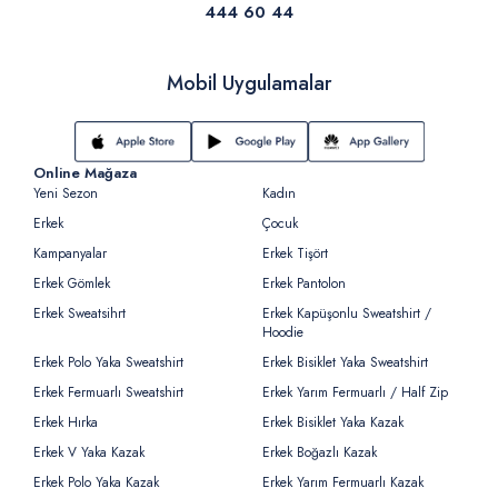
444 60 44
Mobil Uygulamalar
Online Mağaza
Yeni Sezon
Kadın
Erkek
Çocuk
Kampanyalar
Erkek Tişört
Erkek Gömlek
Erkek Pantolon
Erkek Sweatsihrt
Erkek Kapüşonlu Sweatshirt /
Hoodie
Erkek Polo Yaka Sweatshirt
Erkek Bisiklet Yaka Sweatshirt
Erkek Fermuarlı Sweatshirt
Erkek Yarım Fermuarlı / Half Zip
Erkek Hırka
Erkek Bisiklet Yaka Kazak
Erkek V Yaka Kazak
Erkek Boğazlı Kazak
Erkek Polo Yaka Kazak
Erkek Yarım Fermuarlı Kazak