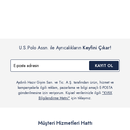
İç giyim, yüzme giyim, çorap gibi hijyenik ürün gruplarında kanun ve
Siparişinizin onaylanmasından sonra “Hesabım” bağlantısı üzerinden
yönetmelik hükümleri gereği değişim/iade yapılamamaktadır.
siparişlerinizi görüntüleyebilir, durumları hakkında bilgi sahibi olabilir
Detaylı Bilgi İçin Tıklayın
ve kargoya verildikten sonra kargo takibi yapabilirsiniz.
U.S.Polo Assn. ile Ayrıcalıkların
Keyfini Çıkar!
KAYIT OL
Aydınlı Hazır Giyim San. ve Tic. A.Ş. tarafından ürün, hizmet ve
kampanyalarla ilgili reklam, pazarlama ve bilgi amaçlı E-POSTA
gönderilmesine izin veriyorum. Kişisel verilerinizle ilgili
"KVKK
Bilgilendirme Metni"
için tıklayınız.
Müşteri Hizmetleri Hattı