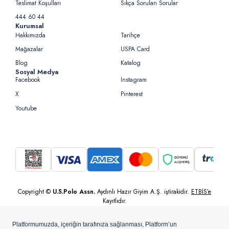
Teslimat Koşulları
Sıkça Sorulan Sorular
444 60 44
Kurumsal
Hakkımızda
Tarihçe
Mağazalar
USPA Card
Blog
Katalog
Sosyal Medya
Facebook
Instagram
X
Pinterest
Youtube
Copyright ©
U.S.Polo Assn.
Aydınlı Hazır Giyim A.Ş. iştirakidir.
ETBİS’e
Kayıtlıdır.