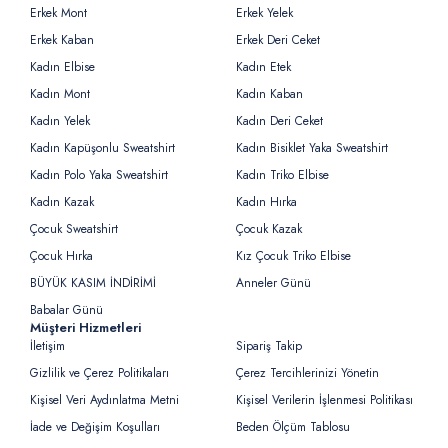
Erkek Mont
Erkek Yelek
Erkek Kaban
Erkek Deri Ceket
Kadın Elbise
Kadın Etek
Kadın Mont
Kadın Kaban
Kadın Yelek
Kadın Deri Ceket
Kadın Kapüşonlu Sweatshirt
Kadın Bisiklet Yaka Sweatshirt
Kadın Polo Yaka Sweatshirt
Kadın Triko Elbise
Kadın Kazak
Kadın Hırka
Çocuk Sweatshirt
Çocuk Kazak
Çocuk Hırka
Kız Çocuk Triko Elbise
BÜYÜK KASIM İNDİRİMİ
Anneler Günü
Babalar Günü
Müşteri Hizmetleri
İletişim
Sipariş Takip
Gizlilik ve Çerez Politikaları
Çerez Tercihlerinizi Yönetin
Kişisel Veri Aydınlatma Metni
Kişisel Verilerin İşlenmesi Politikası
İade ve Değişim Koşulları
Beden Ölçüm Tablosu