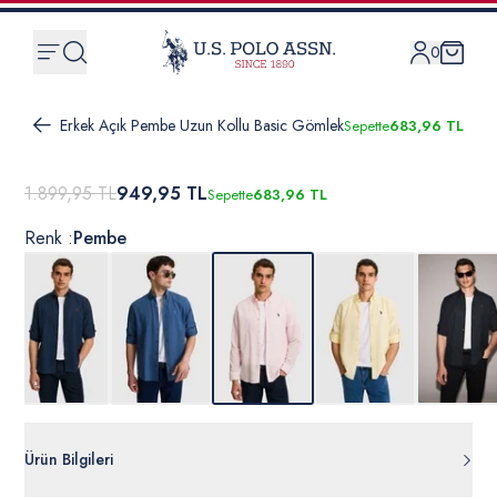
0
Erkek Açık Pembe Uzun Kollu Basic Gömlek
Sepette
683,96 TL
1.899,95 TL
949,95 TL
Sepette
683,96 TL
Renk :
Pembe
Ürün Bilgileri