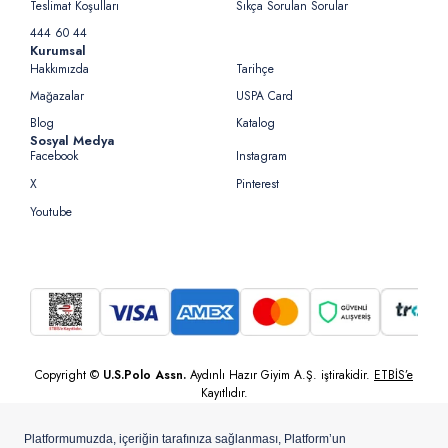
Teslimat Koşulları
Sıkça Sorulan Sorular
444 60 44
Kurumsal
Hakkımızda
Tarihçe
Mağazalar
USPA Card
Blog
Katalog
Sosyal Medya
Facebook
Instagram
X
Pinterest
Youtube
Copyright ©
U.S.Polo Assn.
Aydınlı Hazır Giyim A.Ş. iştirakidir.
ETBİS’e
Kayıtlıdır.