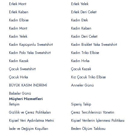
Erkek Mont
Erkek Yelek
Erkek Kaban
Erkek Deri Ceket
Kadın Elbise
Kadın Etek
Kadın Mont
Kadın Kaban
Kadın Yelek
Kadın Deri Ceket
Kadın Kapüşonlu Sweatshirt
Kadın Bisiklet Yaka Sweatshirt
Kadın Polo Yaka Sweatshirt
Kadın Triko Elbise
Kadın Kazak
Kadın Hırka
Çocuk Sweatshirt
Çocuk Kazak
Çocuk Hırka
Kız Çocuk Triko Elbise
BÜYÜK KASIM İNDİRİMİ
Anneler Günü
Babalar Günü
Müşteri Hizmetleri
İletişim
Sipariş Takip
Gizlilik ve Çerez Politikaları
Çerez Tercihlerinizi Yönetin
Kişisel Veri Aydınlatma Metni
Kişisel Verilerin İşlenmesi Politikası
İade ve Değişim Koşulları
Beden Ölçüm Tablosu