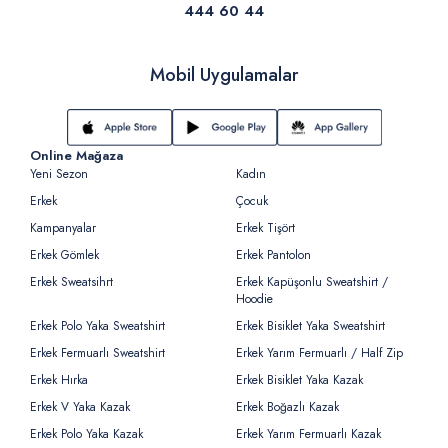
444 60 44
Mobil Uygulamalar
Online Mağaza
Yeni Sezon
Kadın
Erkek
Çocuk
Kampanyalar
Erkek Tişört
Erkek Gömlek
Erkek Pantolon
Erkek Sweatsihrt
Erkek Kapüşonlu Sweatshirt /
Hoodie
Erkek Polo Yaka Sweatshirt
Erkek Bisiklet Yaka Sweatshirt
Erkek Fermuarlı Sweatshirt
Erkek Yarım Fermuarlı / Half Zip
Erkek Hırka
Erkek Bisiklet Yaka Kazak
Erkek V Yaka Kazak
Erkek Boğazlı Kazak
Erkek Polo Yaka Kazak
Erkek Yarım Fermuarlı Kazak