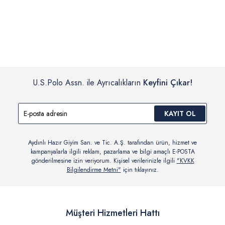
İç giyim, yüzme giyim, çorap gibi hijyenik ürün gruplarında kanun ve
Siparişinizin onaylanmasından sonra “Hesabım” bağlantısı üzerinden
yönetmelik hükümleri gereği değişim/iade yapılamamaktadır.
siparişlerinizi görüntüleyebilir, durumları hakkında bilgi sahibi olabilir
Detaylı Bilgi İçin Tıklayın
ve kargoya verildikten sonra kargo takibi yapabilirsiniz.
U.S.Polo Assn. ile Ayrıcalıkların
Keyfini Çıkar!
KAYIT OL
Aydınlı Hazır Giyim San. ve Tic. A.Ş. tarafından ürün, hizmet ve
kampanyalarla ilgili reklam, pazarlama ve bilgi amaçlı E-POSTA
gönderilmesine izin veriyorum. Kişisel verilerinizle ilgili
"KVKK
Bilgilendirme Metni"
için tıklayınız.
Müşteri Hizmetleri Hattı