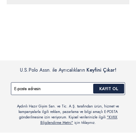
ücretsiz iade
edilebilir.
Siparişleriniz 1-3 iş günü içerisinde kargoya verilecektir. (Pazar
günleri, yoğun kampanya dönemleri ve resmi tatiller hariçtir.)
İç giyim, yüzme giyim, çorap gibi hijyenik ürün gruplarında kanun ve
Siparişinizin onaylanmasından sonra “Hesabım” bağlantısı üzerinden
yönetmelik hükümleri gereği değişim/iade yapılamamaktadır.
siparişlerinizi görüntüleyebilir, durumları hakkında bilgi sahibi olabilir
Detaylı Bilgi İçin Tıklayın
ve kargoya verildikten sonra kargo takibi yapabilirsiniz.
U.S.Polo Assn. ile Ayrıcalıkların
Keyfini Çıkar!
KAYIT OL
Aydınlı Hazır Giyim San. ve Tic. A.Ş. tarafından ürün, hizmet ve
kampanyalarla ilgili reklam, pazarlama ve bilgi amaçlı E-POSTA
gönderilmesine izin veriyorum. Kişisel verilerinizle ilgili
"KVKK
Bilgilendirme Metni"
için tıklayınız.