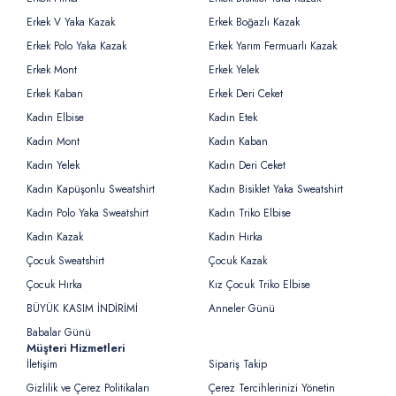
Erkek V Yaka Kazak
Erkek Boğazlı Kazak
Erkek Polo Yaka Kazak
Erkek Yarım Fermuarlı Kazak
Erkek Mont
Erkek Yelek
Erkek Kaban
Erkek Deri Ceket
Kadın Elbise
Kadın Etek
Kadın Mont
Kadın Kaban
Kadın Yelek
Kadın Deri Ceket
Kadın Kapüşonlu Sweatshirt
Kadın Bisiklet Yaka Sweatshirt
Kadın Polo Yaka Sweatshirt
Kadın Triko Elbise
Kadın Kazak
Kadın Hırka
Çocuk Sweatshirt
Çocuk Kazak
Çocuk Hırka
Kız Çocuk Triko Elbise
BÜYÜK KASIM İNDİRİMİ
Anneler Günü
Babalar Günü
Müşteri Hizmetleri
İletişim
Sipariş Takip
Gizlilik ve Çerez Politikaları
Çerez Tercihlerinizi Yönetin