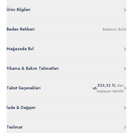
*Melanj ürünlerin karışımları pamuk ve polyester içermektedir
Ürün Bilgileri
G081SZ082.000.2303193.VR081
Beden Rehberi
Bedenini Bul
%85 Pamuk %15 Poliester
50313719-VR081
Ürün Bilgileri Ayrıntılarını Görüntüle
Mağazada Bul
Yıkama & Bakım Talimatları
533,33 TL
’den
Taksit Seçenekleri
x
6
başlayan taksitle
İade & Değişim
Orijinal ambalajı, bant, mühür, paket gibi koruyucu unsurları
Teslimat
açılmamış ürünlerde
30 gün içinde
tr.uspoloassn.com’dan