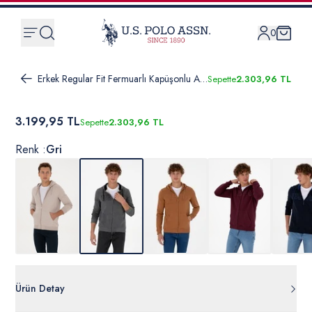
0
Erkek Regular Fit Fermuarlı Kapüşonlu Antrasit Melanj Örme Hırka
Sepette
2.303,96 TL
3.199,95 TL
Sepette
2.303,96 TL
Renk :
Gri
Ürün Detay