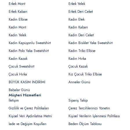
Erkek Mont
Erkek Yelek
Erkek Kaban
Erkek Deri Ceket
Kadın Elbise
Kadın Etek
Kadın Mont
Kadın Kaban
Kadın Yelek
Kadın Deri Ceket
Kadın Kapüşonlu Sweatshirt
Kadın Bisiklet Yaka Sweatshirt
Kadın Polo Yaka Sweatshirt
Kadın Triko Elbise
Kadın Kazak
Kadın Hırka
Çocuk Sweatshirt
Çocuk Kazak
Çocuk Hırka
Kız Çocuk Triko Elbise
BÜYÜK KASIM İNDİRİMİ
Anneler Günü
Babalar Günü
Müşteri Hizmetleri
İletişim
Sipariş Takip
Gizlilik ve Çerez Politikaları
Çerez Tercihlerinizi Yönetin
Kişisel Veri Aydınlatma Metni
Kişisel Verilerin İşlenmesi Politikası
İade ve Değişim Koşulları
Beden Ölçüm Tablosu