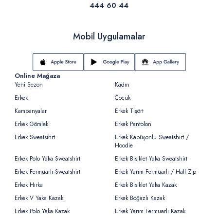
444 60 44
Mobil Uygulamalar
Online Mağaza
Yeni Sezon
Kadın
Erkek
Çocuk
Kampanyalar
Erkek Tişört
Erkek Gömlek
Erkek Pantolon
Erkek Sweatsihrt
Erkek Kapüşonlu Sweatshirt /
Hoodie
Erkek Polo Yaka Sweatshirt
Erkek Bisiklet Yaka Sweatshirt
Erkek Fermuarlı Sweatshirt
Erkek Yarım Fermuarlı / Half Zip
Erkek Hırka
Erkek Bisiklet Yaka Kazak
Erkek V Yaka Kazak
Erkek Boğazlı Kazak
Erkek Polo Yaka Kazak
Erkek Yarım Fermuarlı Kazak