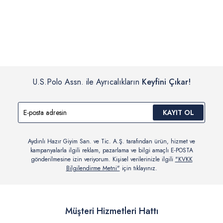
İç giyim, yüzme giyim, çorap gibi hijyenik ürün gruplarında kanun ve
Siparişinizin onaylanmasından sonra “Hesabım” bağlantısı üzerinden
yönetmelik hükümleri gereği değişim/iade yapılamamaktadır.
siparişlerinizi görüntüleyebilir, durumları hakkında bilgi sahibi olabilir
Detaylı Bilgi İçin Tıklayın
ve kargoya verildikten sonra kargo takibi yapabilirsiniz.
U.S.Polo Assn. ile Ayrıcalıkların
Keyfini Çıkar!
KAYIT OL
Aydınlı Hazır Giyim San. ve Tic. A.Ş. tarafından ürün, hizmet ve
kampanyalarla ilgili reklam, pazarlama ve bilgi amaçlı E-POSTA
gönderilmesine izin veriyorum. Kişisel verilerinizle ilgili
"KVKK
Bilgilendirme Metni"
için tıklayınız.
Müşteri Hizmetleri Hattı