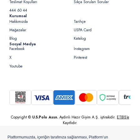
Teslimat Koşulları
Sıkça Sorulan Sorular
444 60 44
Kurumsal
Hakkımızda
Tarihçe
Mağazalar
USPA Card
Blog
Katalog
Sosyal Medya
Facebook
Instagram
X
Pinterest
Youtube
Copyright ©
U.S.Polo Assn.
Aydınlı Hazır Giyim A.Ş. iştirakidir.
ETBİS’e
Kayıtlıdır.